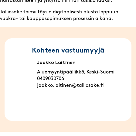
harrastamiseen ja yritystoiminnan tukikohdaksi.
Talliosake toimii täysin digitaalisesti alusta loppuun
vuokra- tai kauppasopimuksen prosessin aikana.
Kohteen vastuumyyjä
Jaakko Laitinen
Aluemyyntipäällikkö, Keski-Suomi
0409030706
jaakko.laitinen@talliosake.fi