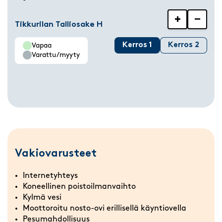
+
−
Tikkurilan Talliosake H
Kerros 1
Kerros 2
Vapaa
Varattu/myyty
Vakiovarusteet
Internetyhteys
Koneellinen poistoilmanvaihto
Kylmä vesi
Moottoroitu nosto-ovi erillisellä käyntiovella
Pesumahdollisuus