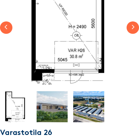
Previous slide
Nex
Varastotila 26