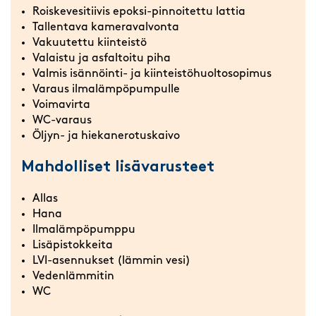
Roiskevesitiivis epoksi-pinnoitettu lattia
Tallentava kameravalvonta
Vakuutettu kiinteistö
Valaistu ja asfaltoitu piha
Valmis isännöinti- ja kiinteistöhuoltosopimus
Varaus ilmalämpöpumpulle
Voimavirta
WC-varaus
Öljyn- ja hiekanerotuskaivo
Mahdolliset lisävarusteet
Allas
Hana
Ilmalämpöpumppu
Lisäpistokkeita
LVI-asennukset (lämmin vesi)
Vedenlämmitin
WC