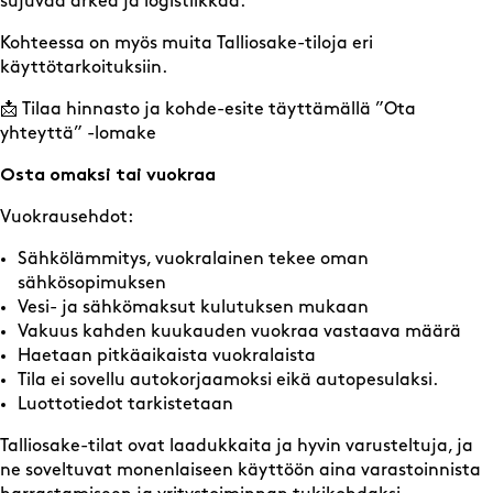
sujuvaa arkea ja logistiikkaa.
Kohteessa on myös muita Talliosake-tiloja eri
käyttötarkoituksiin.
📩 Tilaa hinnasto ja kohde-esite täyttämällä ”Ota
yhteyttä” -lomake
Osta omaksi tai vuokraa
Vuokrausehdot:
Sähkölämmitys, vuokralainen tekee oman
sähkösopimuksen
Vesi- ja sähkömaksut kulutuksen mukaan
Vakuus kahden kuukauden vuokraa vastaava määrä
Haetaan pitkäaikaista vuokralaista
Tila ei sovellu autokorjaamoksi eikä autopesulaksi.
Luottotiedot tarkistetaan
Talliosake-tilat ovat laadukkaita ja hyvin varusteltuja, ja
ne soveltuvat monenlaiseen käyttöön aina varastoinnista