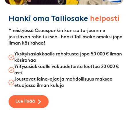
Hanki oma Talliosake
helposti
Yheistyössä Osuuspankin kanssa tarjoamme
joustavan rahoituksen – hanki Talliosake omaksi jopa
ilman käsirahaa!
Yksityisasiakkaalle rahoitusta jopa 50 000 € ilman
käsirahaa
Yritysasiakkaalle vakuudetonta luottoa 20 000 €
asti
Joustavat laina-ajat ja mahdollisuus maksaa
etuajassa ilman kuluja
Lue lisää