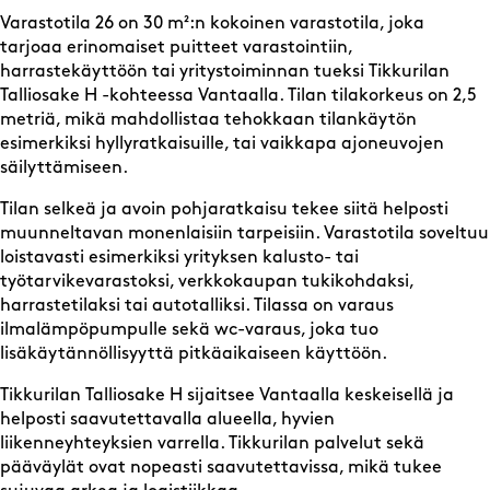
Varastotila 26 on 30 m²:n kokoinen varastotila, joka
tarjoaa erinomaiset puitteet varastointiin,
harrastekäyttöön tai yritystoiminnan tueksi Tikkurilan
Talliosake H -kohteessa Vantaalla. Tilan tilakorkeus on 2,5
metriä, mikä mahdollistaa tehokkaan tilankäytön
esimerkiksi hyllyratkaisuille, tai vaikkapa ajoneuvojen
säilyttämiseen.
Tilan selkeä ja avoin pohjaratkaisu tekee siitä helposti
muunneltavan monenlaisiin tarpeisiin. Varastotila soveltuu
loistavasti esimerkiksi yrityksen kalusto- tai
työtarvikevarastoksi, verkkokaupan tukikohdaksi,
harrastetilaksi tai autotalliksi. Tilassa on varaus
ilmalämpöpumpulle sekä wc-varaus, joka tuo
lisäkäytännöllisyyttä pitkäaikaiseen käyttöön.
Tikkurilan Talliosake H sijaitsee Vantaalla keskeisellä ja
helposti saavutettavalla alueella, hyvien
liikenneyhteyksien varrella. Tikkurilan palvelut sekä
pääväylät ovat nopeasti saavutettavissa, mikä tukee