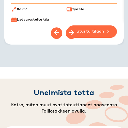
86 m²
Työtila
Lisävarusteltu tila
Tutustu tilaan
Previous slide
Next slide
Unelmista totta
Katso, miten muut ovat toteuttaneet haaveensa
Talliosakkeen avulla.