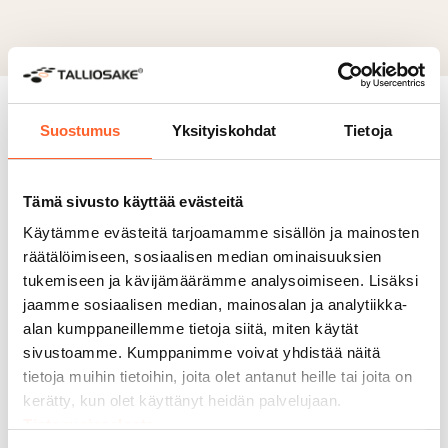
Miksi valita
Talliosake?
Suostumus
Yksityiskohdat
Tietoja
Tämä sivusto käyttää evästeitä
6000+ asiakasta
Käytämme evästeitä tarjoamamme sisällön ja mainosten
Monikäyttöiset tilamme sopivat
räätälöimiseen, sosiaalisen median ominaisuuksien
moneen tarkoitukseen. Yli 6 000
tukemiseen ja kävijämäärämme analysoimiseen. Lisäksi
asiakastamme on jo muokannut
jaamme sosiaalisen median, mainosalan ja analytiikka-
Talliosakkeesta unelmiensa autotallin,
alan kumppaneillemme tietoja siitä, miten käytät
varaston, työpajan – jopa kuntosalin.
sivustoamme. Kumppanimme voivat yhdistää näitä
tietoja muihin tietoihin, joita olet antanut heille tai joita on
kerätty, kun olet käyttänyt heidän palvelujaan.
Tietosuojaseloste