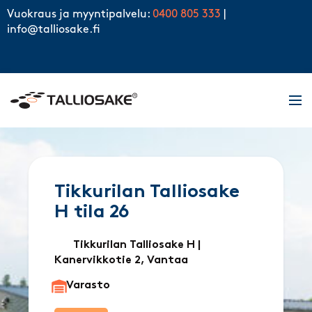
Skip to content
Vuokraus ja myyntipalvelu:
0400 805 333
|
info@talliosake.fi
Men
Tikkurilan Talliosake
H tila 26
Tikkurilan Talliosake H
|
Kanervikkotie 2, Vantaa
Varasto