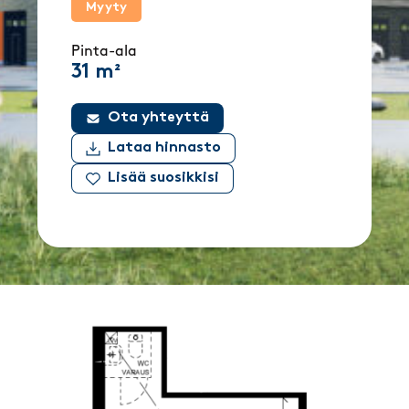
Myyty
Pinta-ala
31 m²
Ota yhteyttä
Lataa hinnasto
Lisää suosikkisi