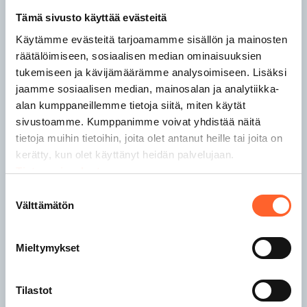
Talliosake Lempäälä
Tämä sivusto käyttää evästeitä
Talliosake Lohja
Käytämme evästeitä tarjoamamme sisällön ja mainosten
räätälöimiseen, sosiaalisen median ominaisuuksien
tukemiseen ja kävijämäärämme analysoimiseen. Lisäksi
Talliosake Nokia
jaamme sosiaalisen median, mainosalan ja analytiikka-
Talliosake Nurmijärvi
alan kumppaneillemme tietoja siitä, miten käytät
Talliosake Oulu
Talliosake Pirkkala
sivustoamme. Kumppanimme voivat yhdistää näitä
Talliosake Porvoo
tietoja muihin tietoihin, joita olet antanut heille tai joita on
Talliosake Raisio
kerätty, kun olet käyttänyt heidän palvelujaan.
Talliosake Rauma
Tietosuojaseloste
Talliosake Riihimäki
Suostumuksen
Välttämätön
valinta
Talliosake Sipoo
Mieltymykset
Talliosake Tampere
Talliosake Turku
Talliosake Tuusula
Tilastot
Talliosake Valkeakoski