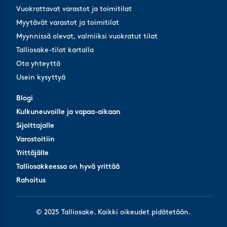
Vuokrattavat varastot ja toimitilat
Myytävät varastot ja toimitilat
Myynnissä olevat, valmiiksi vuokratut tilat
Talliosake-tilat kartalla
Ota yhteyttä
Usein kysyttyä
Blogi
Blogi
Kulkuneuvoille ja vapaa-aikaan
Kulkuneuvoille ja vapaa-aikaan
Sijoittajalle
Sijoittajalle
Varostoitiin
Varostoitiin
Yrittäjälle
Yrittäjälle
Talliosakkeessa on hyvä yrittää
Talliosakkeessa on hyvä yrittää
Rahoitus
Rahoitus
© 2025 Talliosake. Kaikki oikeudet pidätetään.