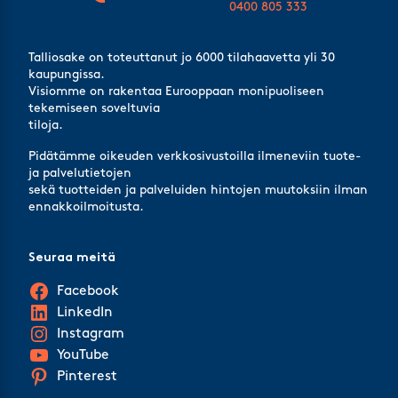
0400 805 333
Talliosake on toteuttanut jo 6000 tilahaavetta yli 30
kaupungissa.
Visiomme on rakentaa Eurooppaan monipuoliseen
tekemiseen soveltuvia
tiloja.
Pidätämme oikeuden verkkosivustoilla ilmeneviin tuote-
ja palvelutietojen
sekä tuotteiden ja palveluiden hintojen muutoksiin ilman
ennakkoilmoitusta.
Seuraa meitä
Facebook
LinkedIn
Instagram
YouTube
Pinterest