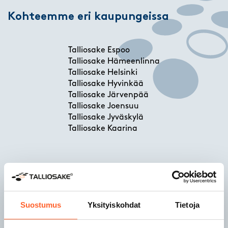
Kohteemme eri kaupungeissa
Talliosake Espoo
Talliosake Hämeenlinna
Talliosake Helsinki
Talliosake Hyvinkää
Talliosake Järvenpää
Talliosake Joensuu
Talliosake Jyväskylä
Talliosake Kaarina
Talliosake Kangasala
Talliosake Kempele
Talliosake Kerava
Talliosake Kirkkonummi
Suostumus
Yksityiskohdat
Tietoja
Talliosake Kuopio
Talliosake Lahti