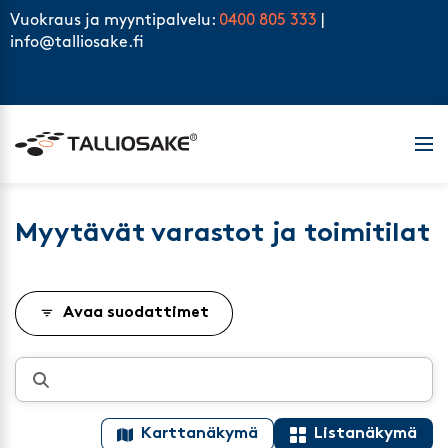
Skip to content
Vuokraus ja myyntipalvelu:
0400 805 333
|
info@talliosake.fi
Men
Myytävät varastot ja toimitilat
Avaa suodattimet
Karttanäkymä
Listanäkymä