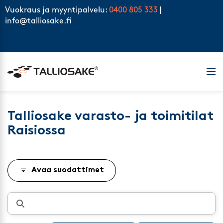
Skip to content
Vuokraus ja myyntipalvelu:
0400 805 333
|
info@talliosake.fi
Men
Talliosake varasto- ja toimitilat
Raisiossa
Avaa suodattimet