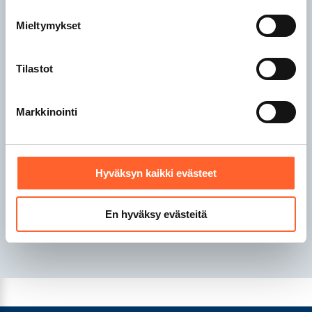
Talliosake Raisio
Mieltymykset
Talliosake Rauma
Talliosake Riihimäki
Tilastot
Talliosake Sipoo
Markkinointi
Talliosake Tampere
Talliosake Turku
Talliosake Tuusula
Talliosake Valkeakoski
Hyväksyn kaikki evästeet
Talliosake Vantaa
Talliosake Ylöjärvi
En hyväksy evästeitä