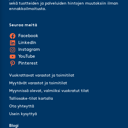
sekä tuotteiden ja palveluiden hintojen muutoksiin ilman
ennakkoilmoitusta.
Seuraa meitä
Facebook
LinkedIn
Instagram
YouTube
Pinterest
Vuokrattavat varastot ja toimitilat
Myytävät varastot ja toimitilat
Myynnissä olevat, valmiiksi vuokratut tilat
Talliosake-tilat kartalla
Ota yhteyttä
Usein kysyttyä
Blogi
Blogi