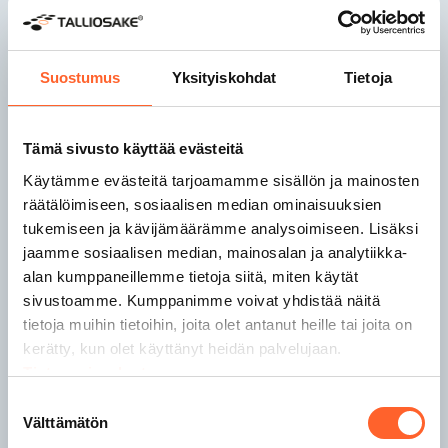
Talliosake Joensuu
Talliosake Jyväskylä
Talliosake Kaarina
Suostumus
Yksityiskohdat
Tietoja
Talliosake Kangasala
Tämä sivusto käyttää evästeitä
Talliosake Kempele
Talliosake Kerava
Käytämme evästeitä tarjoamamme sisällön ja mainosten
Talliosake Kirkkonummi
räätälöimiseen, sosiaalisen median ominaisuuksien
Talliosake Kuopio
tukemiseen ja kävijämäärämme analysoimiseen. Lisäksi
Talliosake Lahti
jaamme sosiaalisen median, mainosalan ja analytiikka-
Talliosake Lempäälä
alan kumppaneillemme tietoja siitä, miten käytät
Talliosake Lohja
sivustoamme. Kumppanimme voivat yhdistää näitä
tietoja muihin tietoihin, joita olet antanut heille tai joita on
kerätty, kun olet käyttänyt heidän palvelujaan.
Talliosake Nokia
Tietosuojaseloste
Talliosake Nurmijärvi
Talliosake Oulu
Suostumuksen
Välttämätön
Talliosake Pirkkala
valinta
Talliosake Porvoo