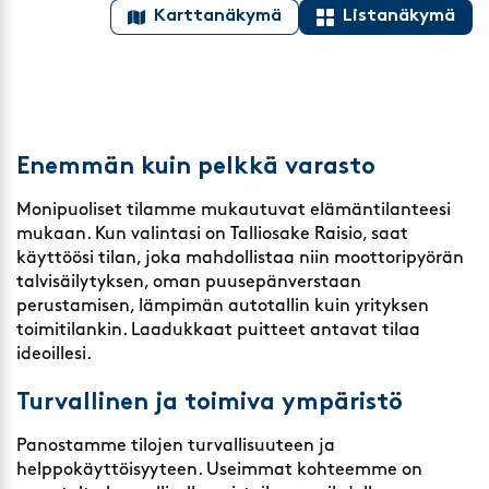
Karttanäkymä
Listanäkymä
Enemmän kuin pelkkä varasto
Monipuoliset tilamme mukautuvat elämäntilanteesi
mukaan. Kun valintasi on Talliosake Raisio, saat
käyttöösi tilan, joka mahdollistaa niin moottoripyörän
talvisäilytyksen, oman puusepänverstaan
perustamisen, lämpimän autotallin kuin yrityksen
toimitilankin. Laadukkaat puitteet antavat tilaa
ideoillesi.
Turvallinen ja toimiva ympäristö
Panostamme tilojen turvallisuuteen ja
helppokäyttöisyyteen. Useimmat kohteemme on