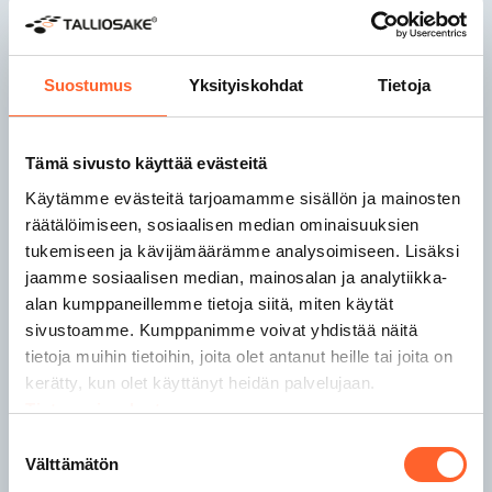
Talliosake Joensuu
Talliosake Jyväskylä
Talliosake Kaarina
Suostumus
Yksityiskohdat
Tietoja
Talliosake Kangasala
Tämä sivusto käyttää evästeitä
Talliosake Kempele
Talliosake Kerava
Käytämme evästeitä tarjoamamme sisällön ja mainosten
Talliosake Kirkkonummi
räätälöimiseen, sosiaalisen median ominaisuuksien
Talliosake Kuopio
tukemiseen ja kävijämäärämme analysoimiseen. Lisäksi
Talliosake Lahti
jaamme sosiaalisen median, mainosalan ja analytiikka-
Talliosake Lempäälä
alan kumppaneillemme tietoja siitä, miten käytät
Talliosake Lohja
sivustoamme. Kumppanimme voivat yhdistää näitä
tietoja muihin tietoihin, joita olet antanut heille tai joita on
kerätty, kun olet käyttänyt heidän palvelujaan.
Talliosake Nokia
Tietosuojaseloste
Talliosake Nurmijärvi
Talliosake Oulu
Suostumuksen
Välttämätön
Talliosake Pirkkala
valinta
Talliosake Porvoo