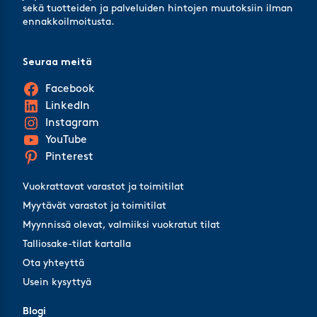
sekä tuotteiden ja palveluiden hintojen muutoksiin ilman
ennakkoilmoitusta.
Seuraa meitä
Facebook
LinkedIn
Instagram
YouTube
Pinterest
Vuokrattavat varastot ja toimitilat
Myytävät varastot ja toimitilat
Myynnissä olevat, valmiiksi vuokratut tilat
Talliosake-tilat kartalla
Ota yhteyttä
Usein kysyttyä
Blogi
Blogi