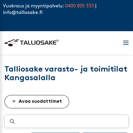
Skip to content
Vuokraus ja myyntipalvelu:
0400 805 333
|
info@talliosake.fi
Men
Talliosake varasto- ja toimitilat
Kangasalalla
Avaa suodattimet