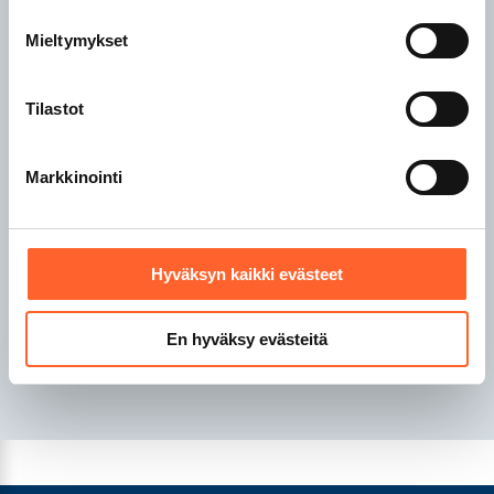
Talliosake Raisio
Mieltymykset
Talliosake Rauma
Talliosake Riihimäki
Tilastot
Talliosake Sipoo
Markkinointi
Talliosake Tampere
Talliosake Turku
Talliosake Tuusula
Talliosake Valkeakoski
Hyväksyn kaikki evästeet
Talliosake Vantaa
Talliosake Ylöjärvi
En hyväksy evästeitä