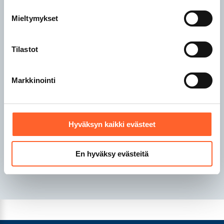
Talliosake Raisio
Mieltymykset
Talliosake Rauma
Talliosake Riihimäki
Tilastot
Talliosake Sipoo
Markkinointi
Talliosake Tampere
Talliosake Turku
Talliosake Tuusula
Talliosake Valkeakoski
Hyväksyn kaikki evästeet
Talliosake Vantaa
Talliosake Ylöjärvi
En hyväksy evästeitä