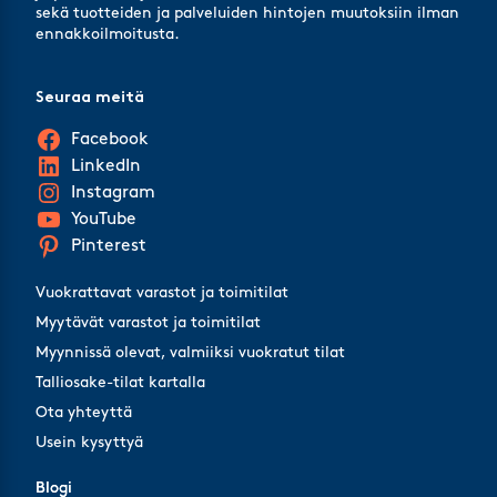
sekä tuotteiden ja palveluiden hintojen muutoksiin ilman
ennakkoilmoitusta.
Seuraa meitä
Facebook
LinkedIn
Instagram
YouTube
Pinterest
Vuokrattavat varastot ja toimitilat
Myytävät varastot ja toimitilat
Myynnissä olevat, valmiiksi vuokratut tilat
Talliosake-tilat kartalla
Ota yhteyttä
Usein kysyttyä
Blogi
Blogi