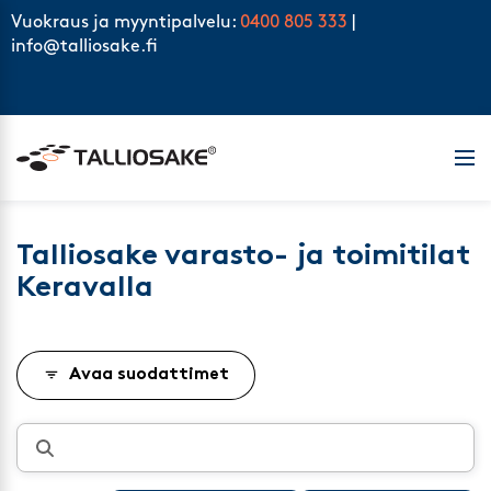
Skip to content
Vuokraus ja myyntipalvelu:
0400 805 333
|
info@talliosake.fi
Men
Talliosake varasto- ja toimitilat
Keravalla
Avaa suodattimet