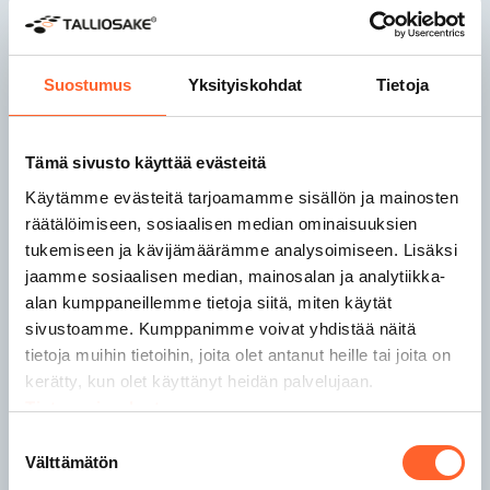
Talliosake Joensuu
Talliosake Jyväskylä
Talliosake Kaarina
Suostumus
Yksityiskohdat
Tietoja
Talliosake Kangasala
Tämä sivusto käyttää evästeitä
Talliosake Kempele
Talliosake Kerava
Käytämme evästeitä tarjoamamme sisällön ja mainosten
Talliosake Kirkkonummi
räätälöimiseen, sosiaalisen median ominaisuuksien
Talliosake Kuopio
tukemiseen ja kävijämäärämme analysoimiseen. Lisäksi
Talliosake Lahti
jaamme sosiaalisen median, mainosalan ja analytiikka-
Talliosake Lempäälä
alan kumppaneillemme tietoja siitä, miten käytät
Talliosake Lohja
sivustoamme. Kumppanimme voivat yhdistää näitä
tietoja muihin tietoihin, joita olet antanut heille tai joita on
kerätty, kun olet käyttänyt heidän palvelujaan.
Talliosake Nokia
Tietosuojaseloste
Talliosake Nurmijärvi
Talliosake Oulu
Suostumuksen
Välttämätön
Talliosake Pirkkala
valinta
Talliosake Porvoo