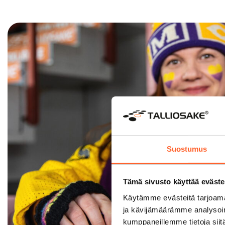
Suostumus
Tämä sivusto käyttää eväste
Käytämme evästeitä tarjoama
ja kävijämäärämme analysoim
kumppaneillemme tietoja siitä