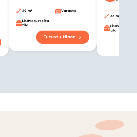
Next slide
29 m²
Varasto
36 m²
Lisävarusteltu
tila
Lisävarusteltu
tila
Tutustu tilaan
Tu