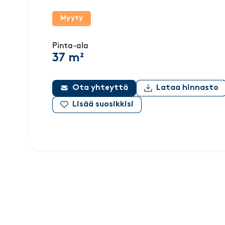
Myyty
Pinta-ala
37 m²
Ota yhteyttä
Lataa hinnasto
Lisää suosikkisi