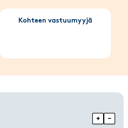
Kohteen vastuumyyjä
+
−