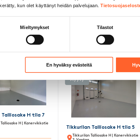
n kerätty, kun olet käyttänyt heidän palvelujaan.
Tietosuojaselost
Mieltymykset
Tilastot
uut
vapaat tilat
kohtee
En hyväksy evästeitä
Hyv
Myyty
 Talliosake H tila 7
 Talliosake H
| Kanervikkotie
Tikkurilan Talliosake H tila 5
Tikkurilan Talliosake H
| Kanervikkotie
2, Vantaa