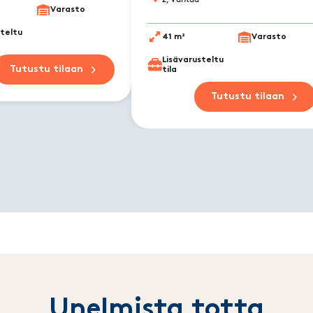
Varasto
steltu
41 m²
Varasto
Lisävarusteltu
Tutustu tilaan
tila
Tutustu tilaan
Unelmista totta