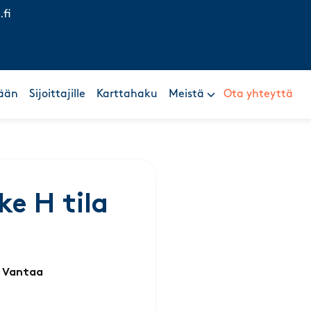
.fi
ään
Sijoittajille
Karttahaku
Meistä
Ota yhteyttä
ke H tila
, Vantaa