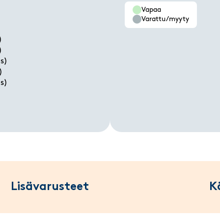
Vapaa
Varattu/myyty
)
)
s)
)
s)
Lisävarusteet
K