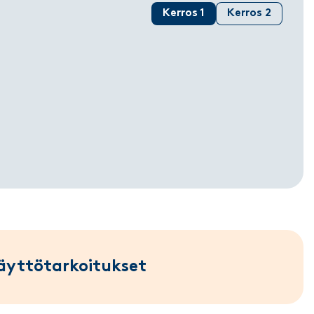
Kerros 1
Kerros 2
äyttötarkoitukset