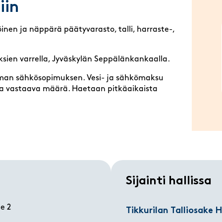
iin
nen ja näppärä päätyvarasto, talli, harraste-,
ksien varrella, Jyväskylän Seppälänkankaalla.
 oman sähkösopimuksen. Vesi- ja sähkömaksu
 vastaava määrä. Haetaan pitkäaikaista
Sijainti hallissa
e 2
Tikkurilan Talliosake H