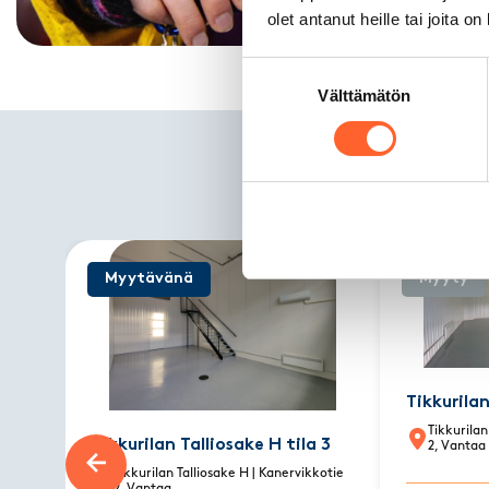
olet antanut heille tai joita o
Suostumuksen
Välttämätön
valinta
M
Myytävänä
Myyty
Tikkurilan
Tikkurilan
Tikkurilan Talliosake H tila 3
2, Vantaa
Tikkurilan Talliosake H
| Kanervikkotie
Previous slide
2, Vantaa