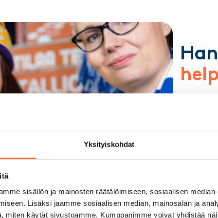
Han
help
Yheistyös
rahoitukse
Yksityi
Yritysa
Yksityiskohdat
Joustav
kuluja
itä
Lue lis
mme sisällön ja mainosten räätälöimiseen, sosiaalisen median
iseen. Lisäksi jaamme sosiaalisen median, mainosalan ja analy
, miten käytät sivustoamme. Kumppanimme voivat yhdistää näitä t