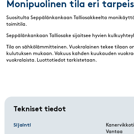
Monipuolinen tila eri tarpeis
Suositulta Seppälänkankaan Talliosakkeelta monikäyttöi
toimitila.
Seppälänkankaan Talliosake sijaitsee hyvien kulkuyhtey
Tila on sähkölämmitteinen. Vuokralainen tekee tilaan
kulutuksen mukaan. Vakuus kahden kuukauden vuokraa
vuokralaista. Luottotiedot tarkistetaan.
Tekniset tiedot
Sijainti
Kanervikkoti
Vantaa