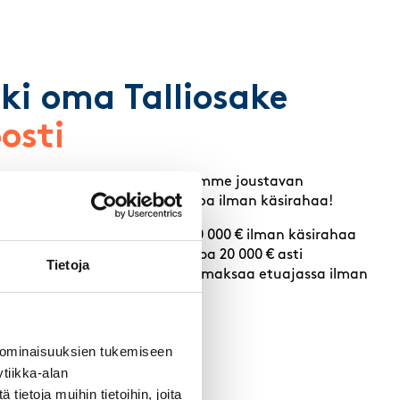
ki oma Talliosake
osti
sä Osuuspankin kanssa tarjoamme joustavan
n – hanki Talliosake omaksi jopa ilman käsirahaa!
sasiakkaalle rahoitusta jopa 50 000 € ilman käsirahaa
siakkaalle vakuudetonta luottoa 20 000 € asti
Tietoja
at laina-ajat ja mahdollisuus maksaa etuajassa ilman
ää
 ominaisuuksien tukemiseen
tiikka-alan
ietoja muihin tietoihin, joita