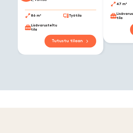
47 m²
Lisävaru
86 m²
Työtila
tila
Lisävarusteltu
tila
Tutustu tilaan