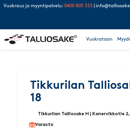
Skip to content
Vuokraus ja myyntipalvelu:
0400 805 333
|
info@talliosake
Vuokrataan
Myyd
Tikkurilan Talliosa
18
Tikkurilan Talliosake H
| Kanervikkotie 2
Varasto