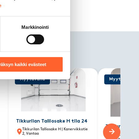
e
Markkinointi
ssa
äksyn kaikki evästeet
Myytävänä
Myytävänä
Tikkurilan Talliosake H tila 24
Tikkurilan Tal
Tikkurilan Talliosake H
| Kanervikkotie
2, Vantaa
Tikkurilan Talli
2, Vantaa