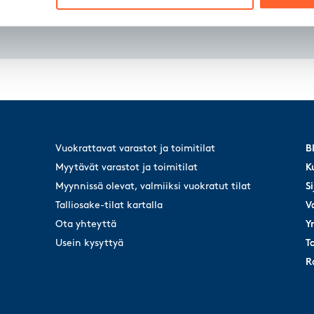
Vuokrattavat varastot ja toimitilat
B
B
Myytävät varastot ja toimitilat
K
K
Myynnissä olevat, valmiiksi vuokratut tilat
Si
Si
Talliosake-tilat kartalla
V
V
Ota yhteyttä
Y
Y
Usein kysyttyä
T
T
R
R