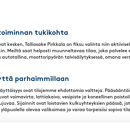
stoiminnan tukikohta
t kesken, Talliosake Pirkkala on fiksu valinta niin aktiivisel
lekin. Meiltä saat helposti muunneltavaa tilaa, joka palvelee
autotallina, moottoripyörän talvisäilytyksessä, omana vers
yttä parhaimmillaan
okäyttöisyys ovat tilojemme ehdottomia valtteja. Pääsäänt
vat voimavirta, lattiakaivo, vesipiste ja koneellinen poisto
ujuvaa. Sijainnit ovat loistavien kulkuyhteyksien päässä, jo
yläpuolella olevaa valikoimaa ja varaa tarpeisiisi sopiva til