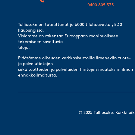
0400 805 333
Talliosake on toteuttanut jo 6000 tilahaavetta yli 30
kaupungissa.
Visiomme on rakentaa Eurooppaan monipuoliseen
tekemiseen soveltuvia
tiloja.
Pidätämme oikeuden verkkosivustoilla ilmeneviin tuote-
ja palvelutietojen
sekä tuotteiden ja palveluiden hintojen muutoksiin ilman
ennakkoilmoitusta.
© 2025 Talliosake. Kaikki oi