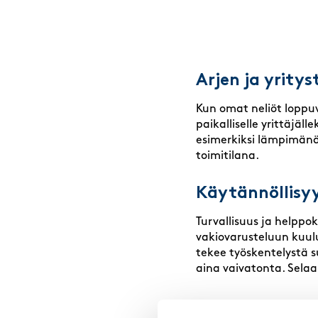
Arjen ja yrity
Kun omat neliöt loppuva
paikalliselle yrittäjäl
esimerkiksi lämpimänä 
toimitilana.
Käytännöllisy
Turvallisuus ja helpp
vakiovarusteluun kuulu
tekee työskentelystä s
aina vaivatonta. Selaa 