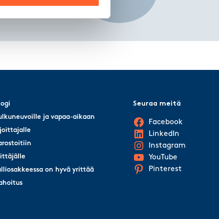
logi
logi
Seuraa meitä
ulkuneuvoille ja vapaa-aikaan
ulkuneuvoille ja vapaa-aikaan
Facebook
joittajalle
joittajalle
LinkedIn
arostoitiin
arostoitiin
Instagram
rittäjälle
rittäjälle
YouTube
Pinterest
alliosakkeessa on hyvä yrittää
alliosakkeessa on hyvä yrittää
ahoitus
ahoitus