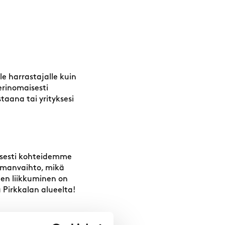
le harrastajalle kuin
 erinomaisesti
taana tai yrityksesi
öisesti kohteidemme
ilmanvaihto, mikä
ten liikkuminen on
a Pirkkalan alueelta!