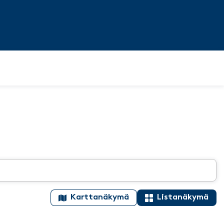
Karttanäkymä
Listanäkymä