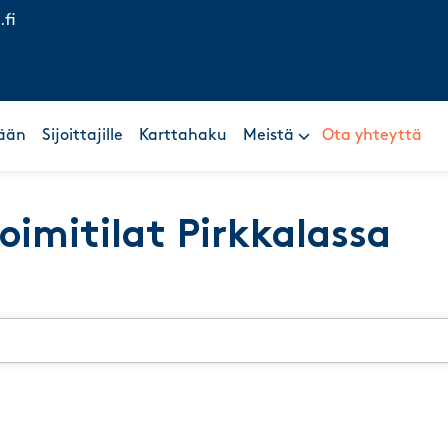
.fi
ään
Sijoittajille
Karttahaku
Meistä
Ota yhteyttä
toimitilat Pirkkalassa