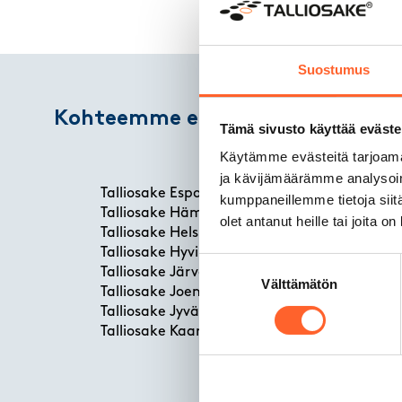
Suostumus
Kohteemme eri kaupungeissa
Tämä sivusto käyttää eväste
Käytämme evästeitä tarjoama
ja kävijämäärämme analysoim
Talliosake Espoo
kumppaneillemme tietoja siitä
Ta
Talliosake Hämeenlinna
olet antanut heille tai joita o
Ta
Talliosake Helsinki
Ta
Talliosake Hyvinkää
Suostumuksen
Ta
Talliosake Järvenpää
Välttämätön
valinta
Ta
Talliosake Joensuu
Ta
Talliosake Jyväskylä
Ta
Talliosake Kaarina
Ta