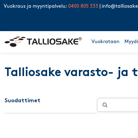
Skip to content
Vuokraus ja myyntipalvelu:
0400 805 333
|
info@talliosake
Vuokrataan
Myyd
Talliosake varasto- ja 
Suodattimet