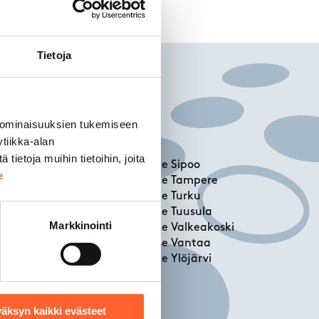
Tietoja
 ominaisuuksien tukemiseen
tiikka-alan
ietoja muihin tietoihin, joita
Talliosake Sipoo
e
vi
Talliosake Tampere
Talliosake Turku
Talliosake Tuusula
Markkinointi
Talliosake Valkeakoski
Talliosake Vantaa
Talliosake Ylöjärvi
i
äksyn kaikki evästeet