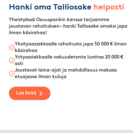
Hanki oma Talliosake
helposti
Yheistyössä Osuuspankin kanssa tarjoamme
joustavan rahoituksen – hanki Talliosake omaksi jopa
ilman käsirahaa!
Yksityisasiakkaalle rahoitusta jopa 50 000 € ilman
käsirahaa
Yritysasiakkaalle vakuudetonta luottoa 20 000 €
asti
Joustavat laina-ajat ja mahdollisuus maksaa
etuajassa ilman kuluja
Lue lisää