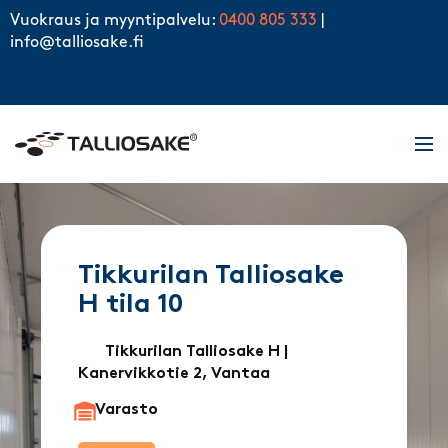
Skip to content
Vuokraus ja myyntipalvelu:
0400 805 333
|
info@talliosake.fi
Men
Tikkurilan Talliosake
H tila 10
Tikkurilan Talliosake H
|
Kanervikkotie 2, Vantaa
Varasto