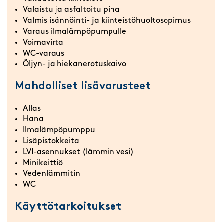
Valaistu ja asfaltoitu piha
Valmis isännöinti- ja kiinteistöhuoltosopimus
Varaus ilmalämpöpumpulle
Voimavirta
WC-varaus
Öljyn- ja hiekanerotuskaivo
Mahdolliset lisävarusteet
Allas
Hana
Ilmalämpöpumppu
Lisäpistokkeita
LVI-asennukset (lämmin vesi)
Minikeittiö
Vedenlämmitin
WC
Käyttötarkoitukset