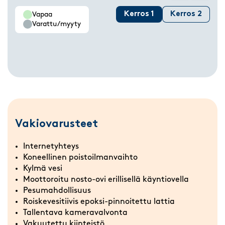
Kerros 1
Kerros 2
Vapaa
Varattu/myyty
Vakiovarusteet
Internetyhteys
Koneellinen poistoilmanvaihto
Kylmä vesi
Moottoroitu nosto-ovi erillisellä käyntiovella
Pesumahdollisuus
Roiskevesitiivis epoksi-pinnoitettu lattia
Tallentava kameravalvonta
Vakuutettu kiinteistö