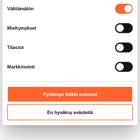
tiloja
Suostumuksen
Välttämätön
valinta
Monikäyttöiset tilamme sopivat
moneen tarkoitukseen. Yli 6 000
asiakastamme on jo muokannut
Mieltymykset
Talliosakkeesta unelmiensa autotallin,
varaston, työpajan – jopa kuntosalin.
Tilastot
Markkinointi
30 + paikkakuntaa
Monikäyttöiset tilamme sopivat
Hyväksyn kaikki evästeet
moneen tarkoitukseen. Yli 6 000
asiakastamme on jo muokannut
Talliosakkeesta unelmiensa autotallin,
En hyväksy evästeitä
varaston, työpajan – jopa kuntosalin.