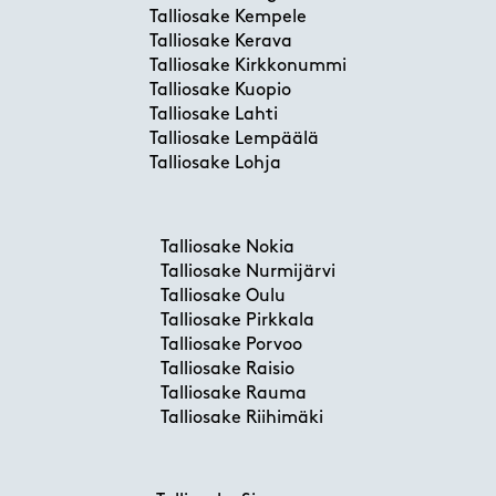
Talliosake Kempele
Talliosake Kerava
Talliosake Kirkkonummi
Talliosake Kuopio
Talliosake Lahti
Talliosake Lempäälä
Talliosake Lohja
Talliosake Nokia
Talliosake Nurmijärvi
Talliosake Oulu
Talliosake Pirkkala
Talliosake Porvoo
Talliosake Raisio
Talliosake Rauma
Talliosake Riihimäki