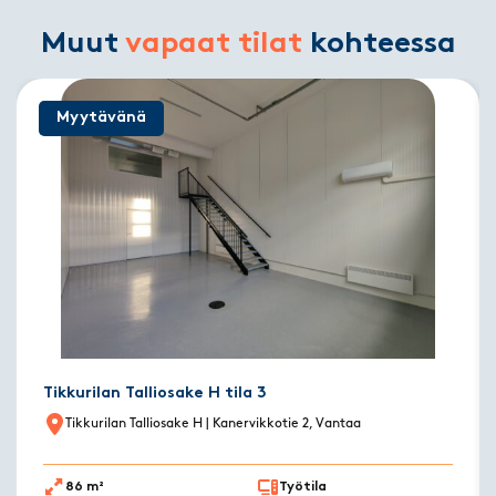
Muut
vapaat tilat
kohteessa
Myytävänä
Tikkurilan Talliosake H tila 3
Tikkurilan Talliosake H
| Kanervikkotie 2, Vantaa
86 m²
Työtila