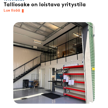
Talliosake on loistava yritystila
Lue lisää