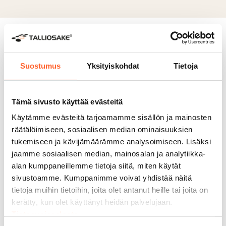
Miksi valita
Talliosake?
Suostumus
Yksityiskohdat
Tietoja
6000+ asiakasta
Tämä sivusto käyttää evästeitä
Monikäyttöiset tilamme sopivat
Käytämme evästeitä tarjoamamme sisällön ja mainosten
moneen tarkoitukseen. Yli 6 000
räätälöimiseen, sosiaalisen median ominaisuuksien
asiakastamme on jo muokannut
Talliosakkeesta unelmiensa autotallin,
tukemiseen ja kävijämäärämme analysoimiseen. Lisäksi
varaston, työpajan – jopa kuntosalin.
jaamme sosiaalisen median, mainosalan ja analytiikka-
alan kumppaneillemme tietoja siitä, miten käytät
sivustoamme. Kumppanimme voivat yhdistää näitä
tietoja muihin tietoihin, joita olet antanut heille tai joita on
kerätty, kun olet käyttänyt heidän palvelujaan.
Tietosuojaseloste
200 000 m² rakennettuja