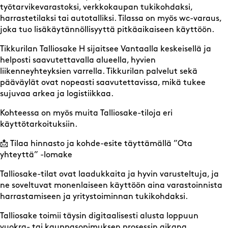
työtarvikevarastoksi, verkkokaupan tukikohdaksi,
harrastetilaksi tai autotalliksi. Tilassa on myös wc-varaus,
joka tuo lisäkäytännöllisyyttä pitkäaikaiseen käyttöön.
Tikkurilan Talliosake H sijaitsee Vantaalla keskeisellä ja
helposti saavutettavalla alueella, hyvien
liikenneyhteyksien varrella. Tikkurilan palvelut sekä
pääväylät ovat nopeasti saavutettavissa, mikä tukee
sujuvaa arkea ja logistiikkaa.
Kohteessa on myös muita Talliosake-tiloja eri
käyttötarkoituksiin.
📩 Tilaa hinnasto ja kohde-esite täyttämällä ”Ota
yhteyttä” -lomake
Talliosake-tilat ovat laadukkaita ja hyvin varusteltuja, ja
ne soveltuvat monenlaiseen käyttöön aina varastoinnista
harrastamiseen ja yritystoiminnan tukikohdaksi.
Talliosake toimii täysin digitaalisesti alusta loppuun
vuokra- tai kauppasopimuksen prosessin aikana.