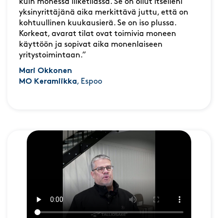
kuin monessa liiketilassa. Se on ollut itselleni
yksinyrittäjänä aika merkittävä juttu, että on
kohtuullinen kuukausierä. Se on iso plussa.
Korkeat, avarat tilat ovat toimivia moneen
käyttöön ja sopivat aika monenlaiseen
yritystoimintaan.”
Mari Okkonen
MO Keramiikka
, Espoo