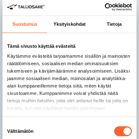
Talliosake Joensuu
Talliosake Jyväskylä
Talliosake Kaarina
Suostumus
Yksityiskohdat
Tietoja
Talliosake Kangasala
Tämä sivusto käyttää evästeitä
Talliosake Kempele
Talliosake Kerava
Käytämme evästeitä tarjoamamme sisällön ja mainosten
Talliosake Kirkkonummi
räätälöimiseen, sosiaalisen median ominaisuuksien
Talliosake Kuopio
tukemiseen ja kävijämäärämme analysoimiseen. Lisäksi
Talliosake Lahti
jaamme sosiaalisen median, mainosalan ja analytiikka-
Talliosake Lempäälä
alan kumppaneillemme tietoja siitä, miten käytät
Talliosake Lohja
sivustoamme. Kumppanimme voivat yhdistää näitä
tietoja muihin tietoihin, joita olet antanut heille tai joita on
kerätty, kun olet käyttänyt heidän palvelujaan.
Talliosake Nokia
Tietosuojaseloste
Talliosake Nurmijärvi
Talliosake Oulu
Suostumuksen
Välttämätön
Talliosake Pirkkala
valinta
Talliosake Porvoo