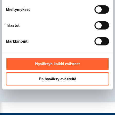
Talliosake Raisio
Mieltymykset
Talliosake Rauma
Talliosake Riihimäki
Tilastot
Talliosake Sipoo
Markkinointi
Talliosake Tampere
Talliosake Turku
Talliosake Tuusula
Talliosake Valkeakoski
Hyväksyn kaikki evästeet
Talliosake Vantaa
Talliosake Ylöjärvi
En hyväksy evästeitä