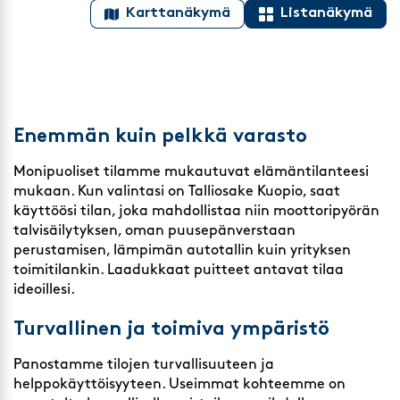
Karttanäkymä
Listanäkymä
Enemmän kuin pelkkä varasto
Monipuoliset tilamme mukautuvat elämäntilanteesi
mukaan. Kun valintasi on Talliosake Kuopio, saat
käyttöösi tilan, joka mahdollistaa niin moottoripyörän
talvisäilytyksen, oman puusepänverstaan
perustamisen, lämpimän autotallin kuin yrityksen
toimitilankin. Laadukkaat puitteet antavat tilaa
ideoillesi.
Turvallinen ja toimiva ympäristö
Panostamme tilojen turvallisuuteen ja
helppokäyttöisyyteen. Useimmat kohteemme on