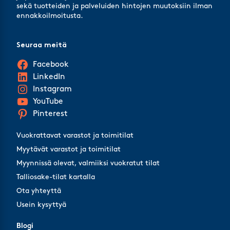
sekä tuotteiden ja palveluiden hintojen muutoksiin ilman
ennakkoilmoitusta.
Seuraa meitä
Facebook
LinkedIn
Instagram
YouTube
Pinterest
Vuokrattavat varastot ja toimitilat
Myytävät varastot ja toimitilat
Myynnissä olevat, valmiiksi vuokratut tilat
Talliosake-tilat kartalla
Ota yhteyttä
Usein kysyttyä
Blogi
Blogi