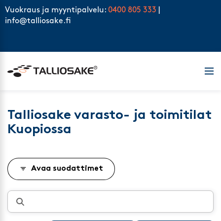
Skip to content
Vuokraus ja myyntipalvelu:
0400 805 333
|
info@talliosake.fi
Men
Talliosake varasto- ja toimitilat
Kuopiossa
Avaa suodattimet