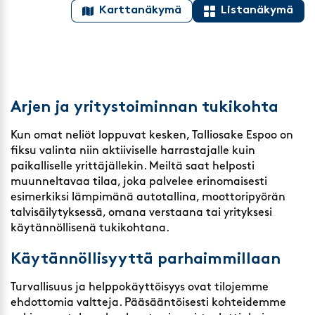
Karttanäkymä
Listanäkymä
Arjen ja yritystoiminnan tukikohta
Kun omat neliöt loppuvat kesken, Talliosake Espoo on
fiksu valinta niin aktiiviselle harrastajalle kuin
paikalliselle yrittäjällekin. Meiltä saat helposti
muunneltavaa tilaa, joka palvelee erinomaisesti
esimerkiksi lämpimänä
autotallina
, moottoripyörän
talvisäilytyksessä, omana verstaana tai yrityksesi
käytännöllisenä tukikohtana.
Käytännöllisyyttä parhaimmillaan
Turvallisuus ja helppokäyttöisyys ovat tilojemme
ehdottomia valtteja. Pääsääntöisesti kohteidemme