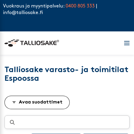
Skip to content
Vuokraus ja myyntipalvelu:
0400 805 333
|
info@talliosake.fi
Men
Talliosake varasto- ja toimitilat
Espoossa
Avaa suodattimet