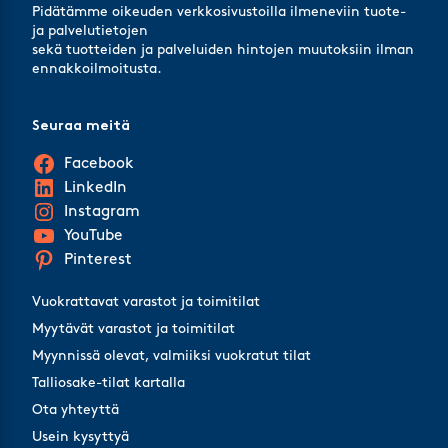
Pidätämme oikeuden verkkosivustoilla ilmeneviin tuote-
ja palvelutietojen
sekä tuotteiden ja palveluiden hintojen muutoksiin ilman
ennakkoilmoitusta.
Seuraa meitä
Facebook
LinkedIn
Instagram
YouTube
Pinterest
Vuokrattavat varastot ja toimitilat
Myytävät varastot ja toimitilat
Myynnissä olevat, valmiiksi vuokratut tilat
Talliosake-tilat kartalla
Ota yhteyttä
Usein kysyttyä