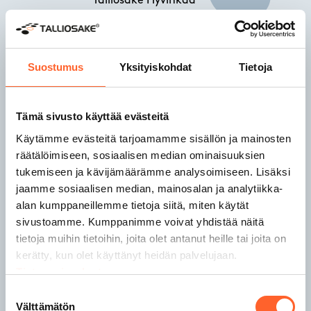
Talliosake Hyvinkää
Talliosake Järvenpää
Talliosake Joensuu
Talliosake Jyväskylä
Talliosake Kaarina
Suostumus
Yksityiskohdat
Tietoja
Talliosake Kangasala
Tämä sivusto käyttää evästeitä
Talliosake Kempele
Käytämme evästeitä tarjoamamme sisällön ja mainosten
Talliosake Kerava
räätälöimiseen, sosiaalisen median ominaisuuksien
Talliosake Kirkkonummi
tukemiseen ja kävijämäärämme analysoimiseen. Lisäksi
Talliosake Kuopio
jaamme sosiaalisen median, mainosalan ja analytiikka-
Talliosake Lahti
alan kumppaneillemme tietoja siitä, miten käytät
Talliosake Lempäälä
sivustoamme. Kumppanimme voivat yhdistää näitä
Talliosake Lohja
tietoja muihin tietoihin, joita olet antanut heille tai joita on
kerätty, kun olet käyttänyt heidän palvelujaan.
Tietosuojaseloste
Talliosake Nokia
Talliosake Nurmijärvi
Suostumuksen
Talliosake Oulu
Välttämätön
valinta