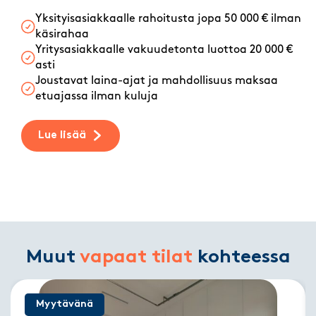
Yksityisasiakkaalle rahoitusta jopa 50 000 € ilman
käsirahaa
Yritysasiakkaalle vakuudetonta luottoa 20 000 €
asti
Joustavat laina-ajat ja mahdollisuus maksaa
etuajassa ilman kuluja
Lue lisää
Muut
vapaat tilat
kohteessa
Myytävänä