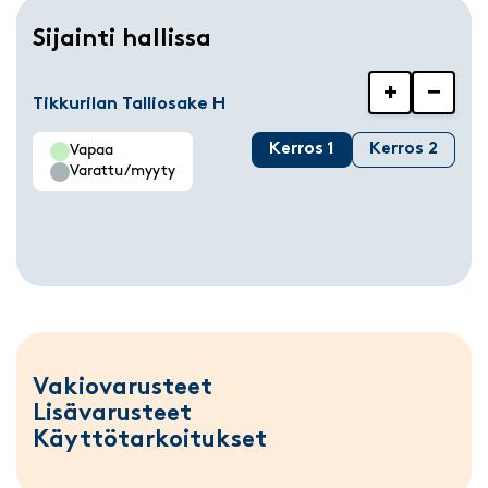
Sijainti hallissa
+
−
Tikkurilan Talliosake H
Kerros 1
Kerros 2
Vapaa
Varattu/myyty
Vakiovarusteet
Lisävarusteet
Käyttötarkoitukset