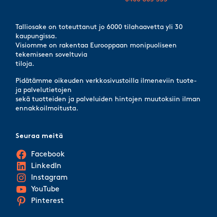
Talliosake on toteuttanut jo 6000 tilahaavetta yli 30
kaupungissa.
Visiomme on rakentaa Eurooppaan monipuoliseen
tekemiseen soveltuvia
tiloja.
Pidätämme oikeuden verkkosivustoilla ilmeneviin tuote-
ja palvelutietojen
sekä tuotteiden ja palveluiden hintojen muutoksiin ilman
ennakkoilmoitusta.
Seuraa meitä
Facebook
LinkedIn
Instagram
YouTube
Pinterest