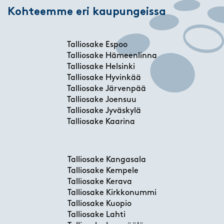
Kohteemme eri kaupungeissa
Talliosake Espoo
Talliosake Hämeenlinna
Talliosake Helsinki
Talliosake Hyvinkää
Talliosake Järvenpää
Talliosake Joensuu
Talliosake Jyväskylä
Talliosake Kaarina
Talliosake Kangasala
Talliosake Kempele
Talliosake Kerava
Talliosake Kirkkonummi
Talliosake Kuopio
Talliosake Lahti