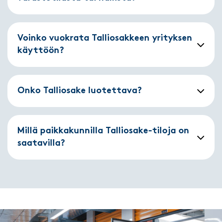
Voinko vuokrata Talliosakkeen yrityksen
käyttöön?
Onko Talliosake luotettava?
Millä paikkakunnilla Talliosake-tiloja on
saatavilla?