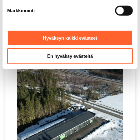
puolelle, autokamat toiselle puolelle ja autokin
Markkinointi
mahtuu sisään.”
Kimmo Maijala
JM- Express Oy
, Vantaa
Hyväksyn kaikki evästeet
En hyväksy evästeitä