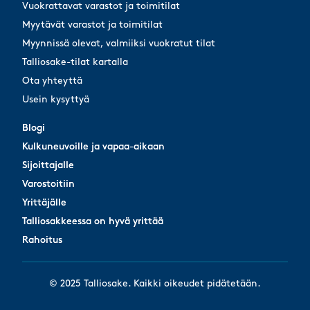
Vuokrattavat varastot ja toimitilat
Myytävät varastot ja toimitilat
Myynnissä olevat, valmiiksi vuokratut tilat
Talliosake-tilat kartalla
Ota yhteyttä
Usein kysyttyä
Blogi
Blogi
Kulkuneuvoille ja vapaa-aikaan
Kulkuneuvoille ja vapaa-aikaan
Sijoittajalle
Sijoittajalle
Varostoitiin
Varostoitiin
Yrittäjälle
Yrittäjälle
Talliosakkeessa on hyvä yrittää
Talliosakkeessa on hyvä yrittää
Rahoitus
Rahoitus
© 2025 Talliosake. Kaikki oikeudet pidätetään.