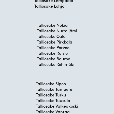
Talliosake Lempäälä
Talliosake Lohja
Talliosake Nokia
Talliosake Nurmijärvi
Talliosake Oulu
Talliosake Pirkkala
Talliosake Porvoo
Talliosake Raisio
Talliosake Rauma
Talliosake Riihimäki
Talliosake Sipoo
Talliosake Tampere
Talliosake Turku
Talliosake Tuusula
Talliosake Valkeakoski
Talliosake Vantaa