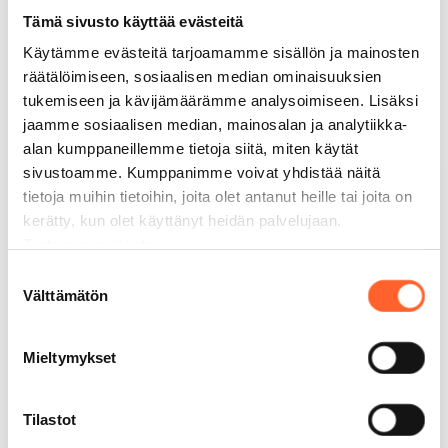
Tämä sivusto käyttää evästeitä
Mari Okkonen
MO Keramiikka
, Espoo
Käytämme evästeitä tarjoamamme sisällön ja mainosten
räätälöimiseen, sosiaalisen median ominaisuuksien
tukemiseen ja kävijämäärämme analysoimiseen. Lisäksi
jaamme sosiaalisen median, mainosalan ja analytiikka-
alan kumppaneillemme tietoja siitä, miten käytät
sivustoamme. Kumppanimme voivat yhdistää näitä
tietoja muihin tietoihin, joita olet antanut heille tai joita on
kerätty, kun olet käyttänyt heidän palvelujaan.
Tietosuojaseloste
Suostumuksen
Välttämätön
valinta
Mieltymykset
Talliosake muuntuu moneen käyttöön
“Talliosake on toiminut äärimmäisen hyvin. Tila
Tilastot
on tarpeeksi pitkä, tarpeeksi leveä. Saadaan
pojan lätkäkamat kuivumaan tilan toiselle