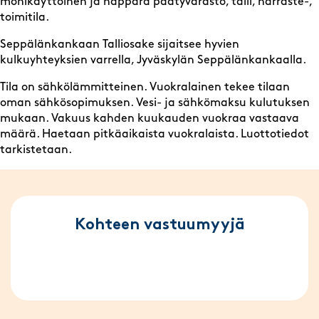
monikäyttöinen ja näppärä päätyvarasto, talli, harraste-,
toimitila.
Seppälänkankaan Talliosake sijaitsee hyvien
kulkuyhteyksien varrella, Jyväskylän Seppälänkankaalla.
Tila on sähkölämmitteinen. Vuokralainen tekee tilaan
oman sähkösopimuksen. Vesi- ja sähkömaksu kulutuksen
mukaan. Vakuus kahden kuukauden vuokraa vastaava
määrä. Haetaan pitkäaikaista vuokralaista. Luottotiedot
tarkistetaan.
Kohteen vastuumyyjä