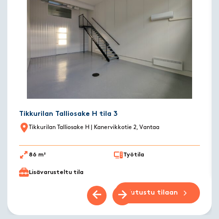
Tikkurilan Talliosake H tila 3
Tikkurilan Talliosake H
| Kanervikkotie 2, Vantaa
86 m²
Työtila
Lisävarusteltu tila
Tutustu tilaan
Previous slide
Next slide