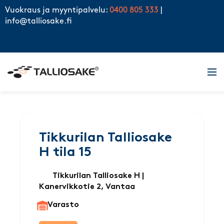
Skip to content
Vuokraus ja myyntipalvelu:
0400 805 333
|
info@talliosake.fi
Men
Tikkurilan Talliosake
H tila 15
Tikkurilan Talliosake H
|
Kanervikkotie 2, Vantaa
Varasto