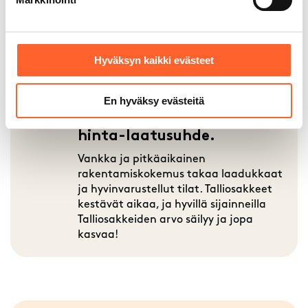
Jo tuhannet yrittäjät ovat valinneet
Talliosakkeen tukikohdakseen ja
toimitilakseen. Talliosake tarjoaa
monenlaisia tiloja erilaisiin
Hyväksyn kaikki evästeet
käyttötarkoituksiin.
En hyväksy evästeitä
Talliosakkeissa on mainio
hinta-laatusuhde.
Vankka ja pitkäaikainen
rakentamiskokemus takaa laadukkaat
ja hyvinvarustellut tilat. Talliosakkeet
kestävät aikaa, ja hyvillä sijainneilla
Talliosakkeiden arvo säilyy ja jopa
kasvaa!