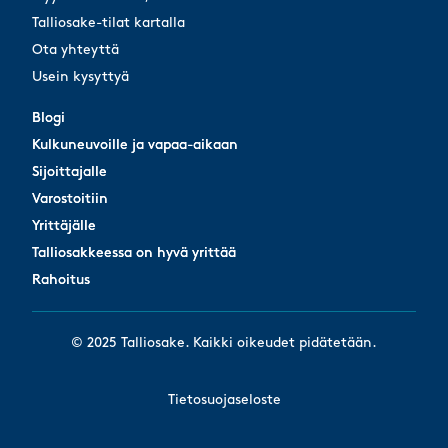
Talliosake-tilat kartalla
Ota yhteyttä
Usein kysyttyä
Blogi
Blogi
Kulkuneuvoille ja vapaa-aikaan
Kulkuneuvoille ja vapaa-aikaan
Sijoittajalle
Sijoittajalle
Varostoitiin
Varostoitiin
Yrittäjälle
Yrittäjälle
Talliosakkeessa on hyvä yrittää
Talliosakkeessa on hyvä yrittää
Rahoitus
Rahoitus
© 2025 Talliosake. Kaikki oikeudet pidätetään.
Tietosuojaseloste