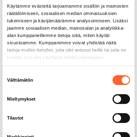
Talliosakkeissa on kattava
Käytämme evästeitä tarjoamamme sisällön ja mainosten
perusvarustelu ja lisävarusteilla saat
räätälöimiseen, sosiaalisen median ominaisuuksien
tilastasi entistä monipuolisemman.
tukemiseen ja kävijämäärämme analysoimiseen. Lisäksi
jaamme sosiaalisen median, mainosalan ja analytiikka-
alan kumppaneillemme tietoja siitä, miten käytät
Erinomainen sijainti takaa
sivustoamme. Kumppanimme voivat yhdistää näitä
runsaan näkyvyyden
tietoja muihin tietoihin, joita olet antanut heille tai joita on
kerätty, kun olet käyttänyt heidän palvelujaan.
Talliosakkeet rakennetaan sijainneille,
Tietosuojaseloste
jonne on helppo tulla. Talliosakkeissa
pienemmätkin yritykset saavat lisää
Suostumuksen
Välttämätön
näkyvyyttä ja vahvistavat
valinta
tunnettuuttaan isojen kulkuväylien
varrella.
Mieltymykset
Tilastot
Talliosake tukee
yritystoimintaa
Markkinointi