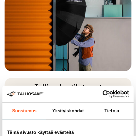
Talliosake-tilat ovat
muunneltavia
Monikäyttöiset tilamme sopivat
Suostumus
Yksityiskohdat
Tietoja
monenlaiseen käyttöön. Jo lähes 6500
asiakastamme ovat löytäneet
monikäyttöistä tilaa, joissa varastoida,
harrastaa, puuhastella ja työskennellä.
Tämä sivusto käyttää evästeitä