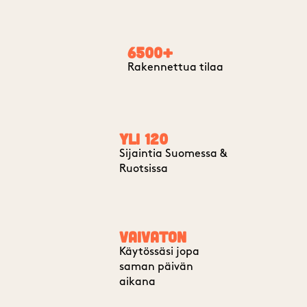
6500+
Rakennettua tilaa
yli 120
Sijaintia Suomessa &
Ruotsissa
vaivaton
Käytössäsi jopa
saman päivän
aikana