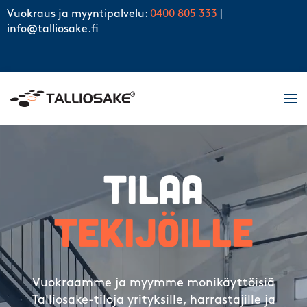
Skip to content
Vuokraus ja myyntipalvelu:
0400 805 333
|
info@talliosake.fi
Men
Tilaa
tekijöille
Vuokraamme ja myymme monikäyttöisiä
Talliosake-tiloja yrityksille, harrastajille ja