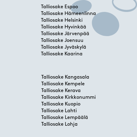
Talliosake Espoo
Talliosake Hämeenlinna
Talliosake Helsinki
Talliosake Hyvinkää
Talliosake Järvenpää
Talliosake Joensuu
Talliosake Jyväskylä
Talliosake Kaarina
Talliosake Kangasala
Talliosake Kempele
Talliosake Kerava
Talliosake Kirkkonummi
Talliosake Kuopio
Talliosake Lahti
Talliosake Lempäälä
Talliosake Lohja