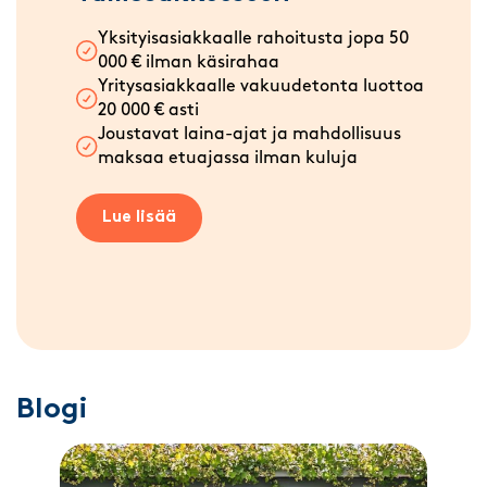
Yksityisasiakkaalle rahoitusta jopa 50
000 € ilman käsirahaa
Yritysasiakkaalle vakuudetonta luottoa
20 000 € asti
Joustavat laina-ajat ja mahdollisuus
maksaa etuajassa ilman kuluja
Lue lisää
Blogi