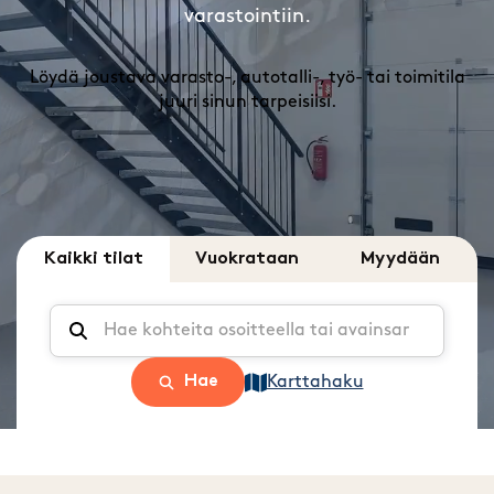
varastointiin.
Löydä joustava varasto-, autotalli-, työ- tai toimitila
juuri sinun tarpeisiisi.
Kaikki tilat
Vuokrataan
Myydään
Hae
Karttahaku