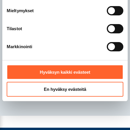
Talliosake Raisio
Mieltymykset
Talliosake Rauma
Talliosake Riihimäki
Tilastot
Talliosake Sipoo
Markkinointi
Talliosake Tampere
Talliosake Turku
Talliosake Tuusula
Talliosake Valkeakoski
Hyväksyn kaikki evästeet
Talliosake Vantaa
Talliosake Ylöjärvi
En hyväksy evästeitä