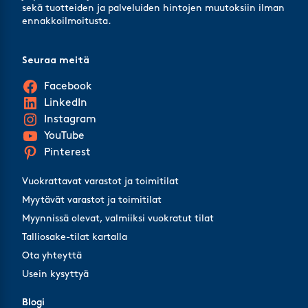
sekä tuotteiden ja palveluiden hintojen muutoksiin ilman
ennakkoilmoitusta.
Seuraa meitä
Facebook
LinkedIn
Instagram
YouTube
Pinterest
Vuokrattavat varastot ja toimitilat
Myytävät varastot ja toimitilat
Myynnissä olevat, valmiiksi vuokratut tilat
Talliosake-tilat kartalla
Ota yhteyttä
Usein kysyttyä
Blogi
Blogi