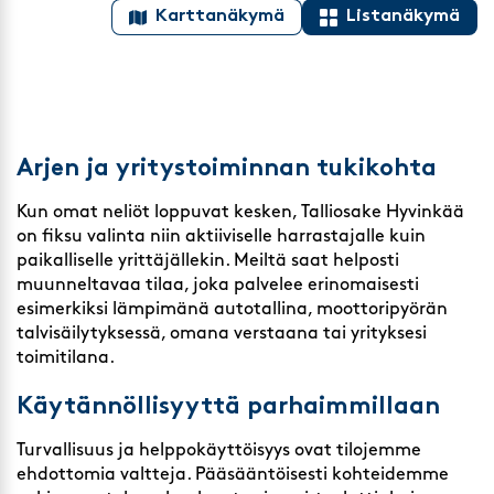
Karttanäkymä
Listanäkymä
Arjen ja yritystoiminnan tukikohta
Kun omat neliöt loppuvat kesken, Talliosake Hyvinkää
on fiksu valinta niin aktiiviselle harrastajalle kuin
paikalliselle yrittäjällekin. Meiltä saat helposti
muunneltavaa tilaa, joka palvelee erinomaisesti
esimerkiksi lämpimänä autotallina, moottoripyörän
talvisäilytyksessä, omana verstaana tai yrityksesi
toimitilana.
Käytännöllisyyttä parhaimmillaan
Turvallisuus ja helppokäyttöisyys ovat tilojemme
ehdottomia valtteja. Pääsääntöisesti kohteidemme