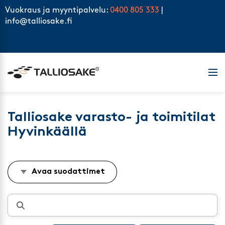
Skip to content
Vuokraus ja myyntipalvelu:
0400 805 333
|
info@talliosake.fi
Men
Talliosake varasto- ja toimitilat
Hyvinkäällä
Avaa suodattimet