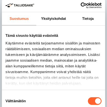
Talliosake Joensuu
Talliosake Jyväskylä
Talliosake Kaarina
Suostumus
Yksityiskohdat
Tietoja
Talliosake Kangasala
Tämä sivusto käyttää evästeitä
Talliosake Kempele
Talliosake Kerava
Käytämme evästeitä tarjoamamme sisällön ja mainosten
Talliosake Kirkkonummi
räätälöimiseen, sosiaalisen median ominaisuuksien
Talliosake Kuopio
tukemiseen ja kävijämäärämme analysoimiseen. Lisäksi
Talliosake Lahti
jaamme sosiaalisen median, mainosalan ja analytiikka-
Talliosake Lempäälä
alan kumppaneillemme tietoja siitä, miten käytät
Talliosake Lohja
sivustoamme. Kumppanimme voivat yhdistää näitä
tietoja muihin tietoihin, joita olet antanut heille tai joita on
kerätty, kun olet käyttänyt heidän palvelujaan.
Talliosake Nokia
Tietosuojaseloste
Talliosake Nurmijärvi
Talliosake Oulu
Suostumuksen
Välttämätön
Talliosake Pirkkala
valinta
Talliosake Porvoo