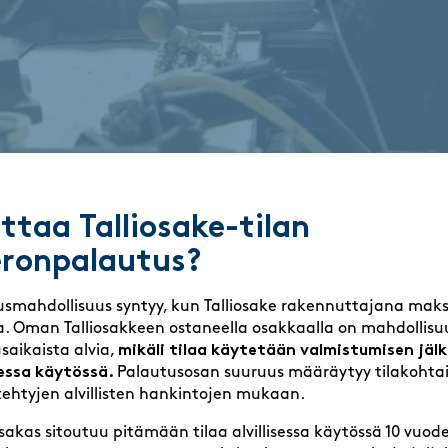
ttaa Talliosake-tilan
eronpalautus?
usmahdollisuus syntyy, kun Talliosake rakennuttajana ma
via. Oman Talliosakkeen ostaneella osakkaalla on mahdollis
aikaista alvia,
mikäli tilaa käytetään valmistumisen jäl
sessa käytössä.
Palautusosan suuruus määräytyy tilakohtaise
ehtyjen alvillisten hankintojen mukaan.
akas sitoutuu pitämään tilaa alvillisessa käytössä 10 vuo