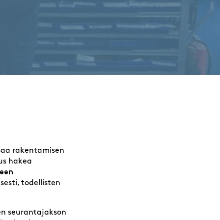
ksaa rakentamisen
uus hakea
keen
sti, todellisten
den seurantajakson