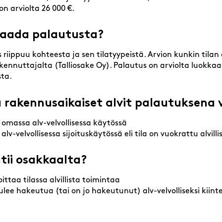
on arviolta 26 000 €.
 saada palautusta?
riippuu kohteesta ja sen tilatyypeistä. Arvion kunkin tila
ennuttajalta (Talliosake Oy). Palautus on arviolta luokkaa 
ta.
 rakennusaikaiset alvit palautuksena 
n omassa alv-velvollisessa käytössä
 alv-velvollisessa sijoituskäytössä eli tila on vuokrattu alvil
tii osakkaalta?
ttaa tilassa alvillista toimintaa
ulee hakeutua (tai on jo hakeutunut) alv-velvolliseksi kiin