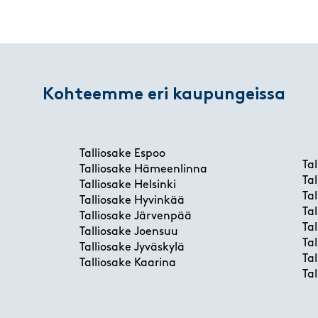
Kohteemme eri kaupungeissa
Talliosake Espoo
Ta
Talliosake Hämeenlinna
Ta
Talliosake Helsinki
Ta
Talliosake Hyvinkää
Ta
Talliosake Järvenpää
Ta
Talliosake Joensuu
Ta
Talliosake Jyväskylä
Ta
Talliosake Kaarina
Ta