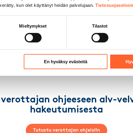
kustannukset.
n kerätty, kun olet käyttänyt heidän palvelujaan.
Tietosuojaselost
Mieltymykset
Tilastot
kaikkiin muutoksiin. Esitetyt summat ovat arvioita. Lopul
palautuksen maksusta tekee veroviranomainen.
En hyväksy evästeitä
Hyv
verottajan ohjeeseen alv-velv
hakeutumisesta
Tutustu verottajan ohjeisiin