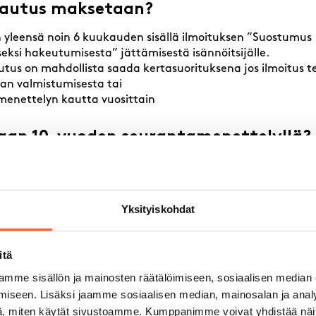
lautus maksetaan?
yleensä noin 6 kuukauden sisällä ilmoituksen ”Suostumus
iseksi hakeutumisesta” jättämisestä isännöitsijälle.
utus on mahdollista saada kertasuorituksena jos ilmoitus
lan valmistumisesta tai
enettelyn kautta vuosittain
taan 10-vuoden seurantamenettelyllä?
ttain seurataan tilan alvillista/alvitonta käyttöä
anut palautuksen kertasuorituksena ja tila on muutettu al
autettavaksi verottajalle jo saatua alv-palautusta.
Yksityiskohdat
ei ole saatu kertasuorituksena, niin sen voi hakea seurant
n, olettaen, että tila on ollut alvillisessa käytössä.
itä
mme sisällön ja mainosten räätälöimiseen, sosiaalisen median
iseen. Lisäksi jaamme sosiaalisen median, mainosalan ja analy
ito- ja rahoitusvastikkeisiin lisätään alv.
itään alv-lisävastiketta, jolla katetaan yhtiölle hakeutumis
, miten käytät sivustoamme. Kumppanimme voivat yhdistää näitä t