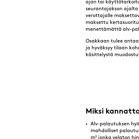
ajan tai käyttötarkoi
seurantajakson ajalta 
verottajalle maksetta
maksettu kertasuoritu
menettämättä alv-pal
Osakkaan tulee antaa i
ja hyväksyy tilaan kohd
käsittelystä muodostuv
Miksi kannatt
Alv-palautuksen hyöd
mahdolliset palautus
m² jonka velaton hin