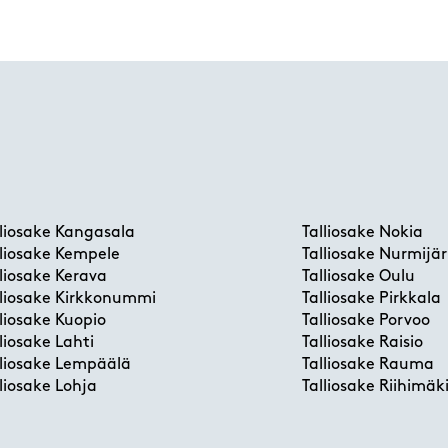
lliosake Kangasala
Talliosake Nokia
lliosake Kempele
Talliosake Nurmijär
lliosake Kerava
Talliosake Oulu
lliosake Kirkkonummi
Talliosake Pirkkala
lliosake Kuopio
Talliosake Porvoo
lliosake Lahti
Talliosake Raisio
lliosake Lempäälä
Talliosake Rauma
lliosake Lohja
Talliosake Riihimäk