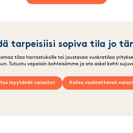
ä tarpeisiisi sopiva tila jo t
omaa tilaa harrastuksille tai joustavaa vuokratilaa yritykse
sun. Tutustu vapaisiin kohteisiimme ja ota askel kohti suj
tso myytävät varastot
Katso vuokrattavat varas