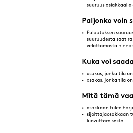
suuruus asiakkaalle 
Paljonko voin
Palautuksen suuruus 
suuruudesta saat rak
velattomasta hinnas
Kuka voi saada
osakas, jonka tila o
osakas, jonka tila on
Mitä tämä vaa
osakkaan tulee harjoi
sijoittajaosakkaan t
luovuttamisesta