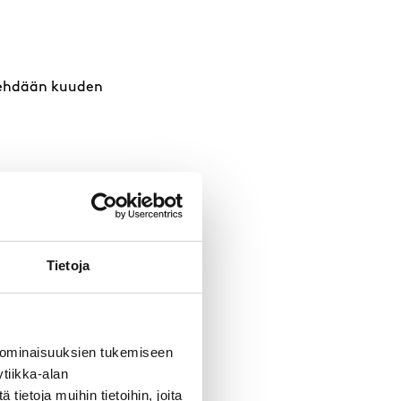
 tehdään kuuden
vittomaan käyttöön,
Tietoja
amenettelyn kautta 10
 ominaisuuksien tukemiseen
tiikka-alan
esta koituvat kulut
ietoja muihin tietoihin, joita