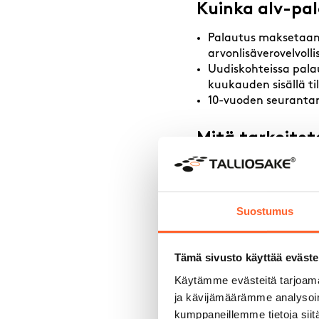
Kuinka alv-pa
Palautus maksetaan 
arvonlisäverovelvoll
Uudiskohteissa pala
kuukauden sisällä ti
10-vuoden seurantam
Mitä tarkoite
10-vuoden ajan vuosi
Mikäli osakas on sa
tulee vuosittain pal
Suostumus
Jos taas palautusta 
vuoden ajan vuosittai
Tämä sivusto käyttää eväste
Vastikkeet
Käytämme evästeitä tarjoama
ja kävijämäärämme analysoim
alvillisten tilojen ho
yhtiökohtaisesti per
kumppaneillemme tietoja siitä