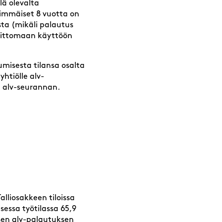
lä olevalta
nsimmäiset 8 vuotta on
ta (mikäli palautus
lvittomaan käyttöön
umisesta tilansa osalta
yhtiölle alv-
a alv-seurannan.
lliosakkeen tiloissa
essa työtilassa 65,9
isen alv-palautuksen