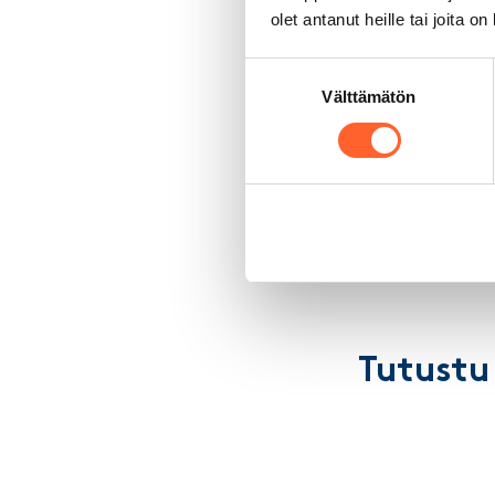
mm. alv:n laskenta
olet antanut heille tai joita o
Suostumuksen
Välttämätön
valinta
Pidätämme oikeudet 
Tutustu 