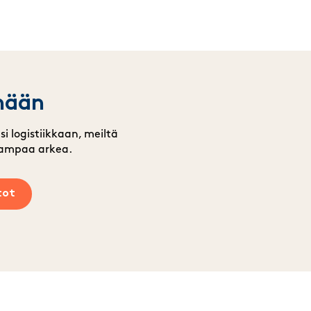
änään
si logistiikkaan, meiltä
uvampaa arkea.
tot