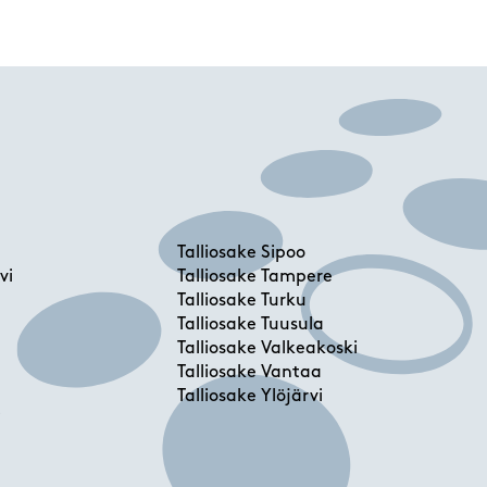
Talliosake Sipoo
vi
Talliosake Tampere
Talliosake Turku
Talliosake Tuusula
Talliosake Valkeakoski
Talliosake Vantaa
Talliosake Ylöjärvi
i