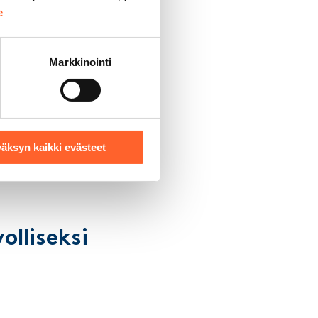
e
Markkinointi
lisen päätöksen alv-
äksyn kaikki evästeet
olliseksi