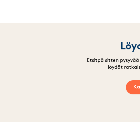
L
öyd
Etsitpä sitten pysyvää 
löydät ratkai
Ka