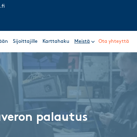
.fi
ään
Sijoittajille
Karttahaku
Meistä
Ota yhteyttä
äveron palautus