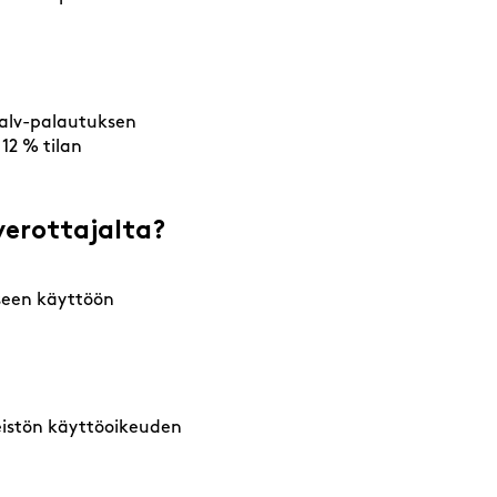
n alv-palautuksen
12 % tilan
verottajalta?
liseen käyttöön
teistön käyttöoikeuden