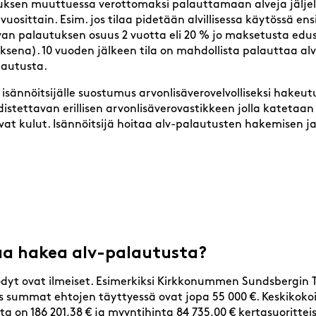
tuksen muuttuessa verottomaksi palauttamaan alveja jäljel
vuosittain. Esim. jos tilaa pidetään alvillisessa käytössä e
van palautuksen osuus 2 vuotta eli 20 % jo maksetusta edus
ksena). 10 vuoden jälkeen tila on mahdollista palauttaa a
autusta.
sännöitsijälle suostumus arvonlisäverovelvolliseksi hakeut
istettavan erillisen arvonlisäverovastikkeen jolla katetaan 
at kulut. Isännöitsijä hoitaa alv-palautusten hakemisen j
aa hakea alv-palautusta?
yt ovat ilmeiset. Esimerkiksi Kirkkonummen Sundsbergin Ta
 summat ehtojen täyttyessä ovat jopa 55 000 €. Keskikokois
ta on 186 201,38 € ja myyntihinta 84 735,00 € kertasuoritte