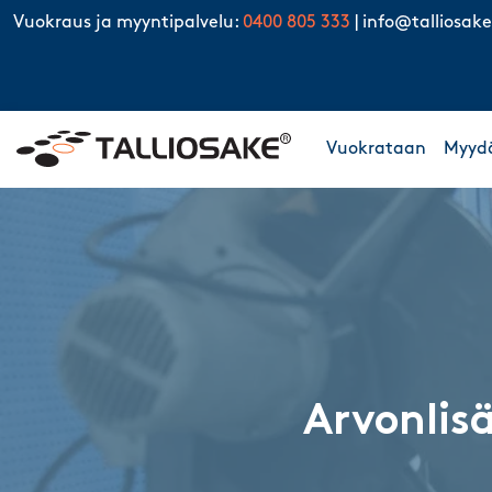
Skip to content
Vuokraus ja myyntipalvelu:
0400 805 333
|
info@talliosake
Vuokrataan
Myyd
Arvonlis