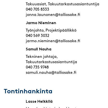
Takuuasiat, Takuutarkastusasiantuntija
040 705 8333
jonna.launonen@talliosake.fi
Jarmo Nieminen
Työnjohto, Projektipäällikkö
040 569 3032
jarmo.nieminen@talliosake.fi
Samuli Nauha
Tekninen johtaja,
Takuutarkastusasiantuntija
040 735 9748
samuli.nauha@talliosake.fi
Tontinhankinta
Lasse Heikkilä