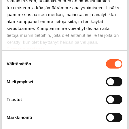
räätälöimiseen, sosiaalisen median ominaisuuksien
tukemiseen ja kävijämäärämme analysoimiseen. Lisäksi
jaamme sosiaalisen median, mainosalan ja analytiikka-
Talous, hallinto & HR
alan kumppaneillemme tietoja siitä, miten käytät
sivustoamme. Kumppanimme voivat yhdistää näitä
Marja-Leena Anttila
tietoja muihin tietoihin, joita olet antanut heille tai joita on
Talous, hallinto & HR, Talliosake
kerätty, kun olet käyttänyt heidän palvelujaan.
040 801 4161
Tietosuojaseloste
marja-leena.anttila@talliosake.fi
Suostumuksen
Välttämätön
valinta
Mieltymykset
Talliosake Oy
GATE8
BUSINESS PARK
Tilastot
Äyritie 8 D
(LARGO)
01510 Vantaa
Markkinointi
Käynti aulapalvelun kautta.