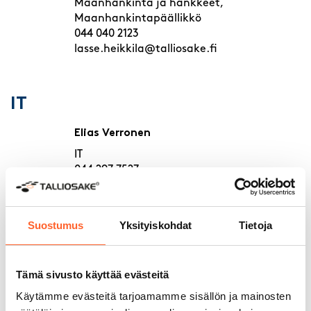
Maanhankinta ja hankkeet,
Maanhankintapäällikkö
044 040 2123
lasse.heikkila@talliosake.fi
IT
Elias Verronen
IT
044 297 7527
elias.verronen@talliosake.fi
Suostumus
Yksityiskohdat
Tietoja
Johto
Kalle Karjula
Tämä sivusto käyttää evästeitä
Toimitusjohtaja
Käytämme evästeitä tarjoamamme sisällön ja mainosten
kalle.karjula@talliosake.fi