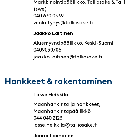
Markkinointipäällikkö, Talliosake & Talli
(swe)
040 670 0339
venla.tynys@talliosake.fi
Jaakko Laitinen
Aluemyyntipäällikkö, Keski-Suomi
0409030706
jaakko.laitinen@talliosake.fi
Hankkeet & rakentaminen
Lasse Heikkilä
Maanhankinta ja hankkeet,
Maanhankintapäällikkö
044 040 2123
lasse.heikkila@talliosake.fi
Jonna Launonen