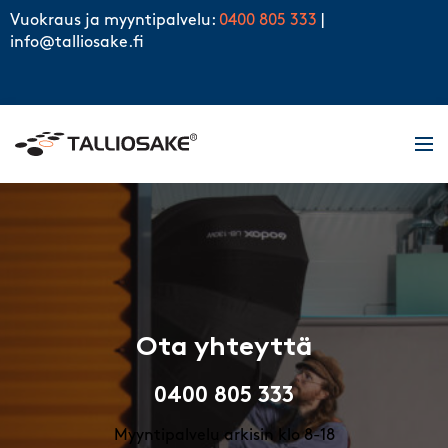
Skip to content
Vuokraus ja myyntipalvelu:
0400 805 333
|
info@talliosake.fi
Men
Ota yhteyttä
0400 805 333
Myyntipalvelu arkisin klo 8-18