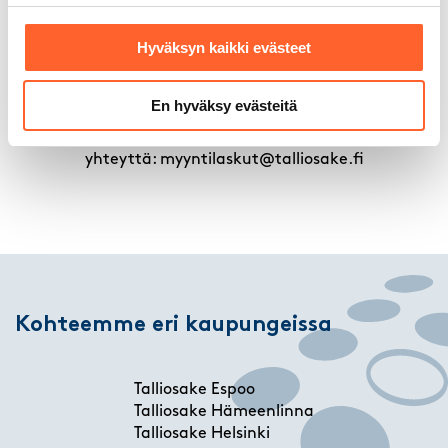
Pysäköintimaksu esim. Moovy -aplikaatiolla.
Hyväksyn kaikki evästeet
Tervetuloa!
En hyväksy evästeitä
Myyntilaskutukseen liittyvissä asioissa voitte ottaa
yhteyttä: myyntilaskut@talliosake.fi
Kohteemme eri kaupungeissa
Talliosake Espoo
Talliosake Hämeenlinna
Talliosake Helsinki