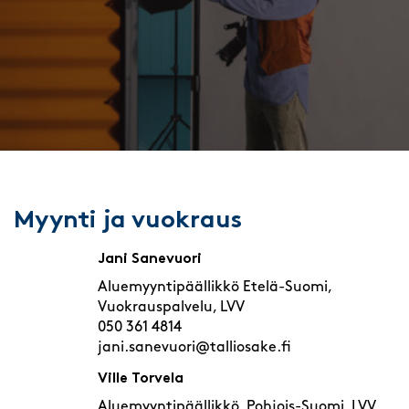
Myynti ja vuokraus
Jani Sanevuori
Aluemyyntipäällikkö Etelä-Suomi,
Vuokrauspalvelu, LVV
050 361 4814
jani.sanevuori@talliosake.fi
Ville Torvela
Aluemyyntipäällikkö, Pohjois-Suomi, LVV