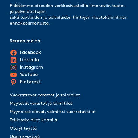
Pidätämme oikeuden verkkosivustoilla ilmeneviin tuote-
ja palvelutietojen
sekä tuotteiden ja palveluiden hintojen muutoksiin ilman
ennakkoilmoitusta.
Seuraa meitä
Facebook
LinkedIn
Instagram
YouTube
Pinterest
Vuokrattavat varastot ja toimitilat
Myytävät varastot ja toimitilat
Myynnissä olevat, valmiiksi vuokratut tilat
Talliosake-tilat kartalla
Ota yhteyttä
Usein kysyttyä