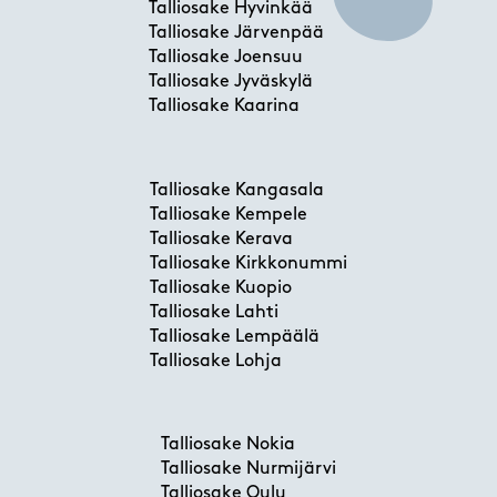
Talliosake Hyvinkää
Talliosake Järvenpää
Talliosake Joensuu
Talliosake Jyväskylä
Talliosake Kaarina
Talliosake Kangasala
Talliosake Kempele
Talliosake Kerava
Talliosake Kirkkonummi
Talliosake Kuopio
Talliosake Lahti
Talliosake Lempäälä
Talliosake Lohja
Talliosake Nokia
Talliosake Nurmijärvi
Talliosake Oulu