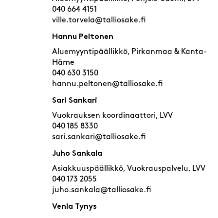
040 664 4151
ville.torvela@talliosake.fi
Hannu Peltonen
Aluemyyntipäällikkö, Pirkanmaa & Kanta-
Häme
040 630 3150
hannu.peltonen@talliosake.fi
Sari Sankari
Vuokrauksen koordinaattori, LVV
040 185 8330
sari.sankari@talliosake.fi
Juho Sankala
Asiakkuuspäällikkö, Vuokrauspalvelu, LVV
040 173 2055
juho.sankala@talliosake.fi
Venla Tynys