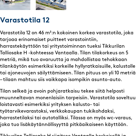
Varastotila 12
Varastotila 12 on 46 m²:n kokoinen korkea varastotila, joka
tarjoaa erinomaiset puitteet varastointiin,
harrastekäyttöön tai yritystoiminnan tueksi Tikkurilan
Talliosake H -kohteessa Vantaalla. Tilan tilakorkeus on 5
metriä, mikä tuo avaruutta ja mahdollistaa tehokkaan
tilankäytön esimerkiksi korkeille hyllyratkaisuille, kalustolle
tai ajoneuvojen säilyttämiseen. Tilan pituus on yli 10 metriä
– tilaan mahtuu siis vaikkapa isompikin asunto-auto.
Tilan selkeä ja avoin pohjaratkaisu tekee siitä helposti
muunneltavan monenlaisiin tarpeisiin. Varastotila soveltuu
loistavasti esimerkiksi yrityksen kalusto- tai
työtarvikevarastoksi, verkkokaupan tukikohdaksi,
harrastetilaksi tai autotalliksi. Tilassa on myös wc-varaus,
joka tuo lisäkäytännöllisyyttä pitkäaikaiseen käyttöön.