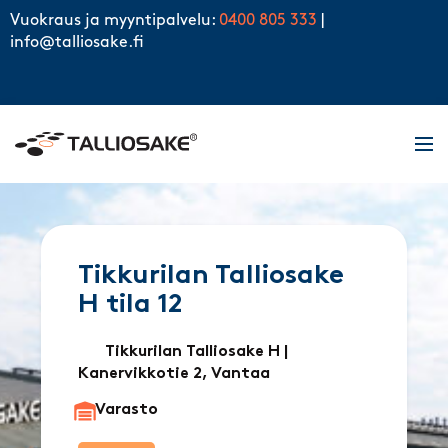
Skip to content
Vuokraus ja myyntipalvelu:
0400 805 333
|
info@talliosake.fi
Men
Tikkurilan Talliosake
H tila 12
Tikkurilan Talliosake H
|
Kanervikkotie 2, Vantaa
Varasto