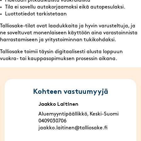
Haetaan pitkäaikaista vuokralaista
Tila ei sovellu autokorjaamoksi eikä autopesulaksi.
Luottotiedot tarkistetaan
Talliosake-tilat ovat laadukkaita ja hyvin varusteltuja, ja
ne soveltuvat monenlaiseen käyttöön aina varastoinnista
harrastamiseen ja yritystoiminnan tukikohdaksi.
Talliosake toimii täysin digitaalisesti alusta loppuun
vuokra- tai kauppasopimuksen prosessin aikana.
Kohteen vastuumyyjä
Jaakko Laitinen
Aluemyyntipäällikkö, Keski-Suomi
0409030706
jaakko.laitinen@talliosake.fi