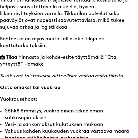
Tikkurilan Talliosake H sijaitsee Vantaalla keskeisellä ja
helposti saavutettavalla alueella, hyvien
liikenneyhteyksien varrella. Tikkurilan palvelut sekä
pääväylät ovat nopeasti saavutettavissa, mikä tukee
sujuvaa arkea ja logistiikkaa.
Kohteessa on myös muita Talliosake-tiloja eri
käyttötarkoituksiin.
📩 Tilaa hinnasto ja kohde-esite täyttämällä ”Ota
yhteyttä” -lomake
Sisäkuvat toistaiseksi viitteelliset vastaavasta tilasta.
Osta omaksi tai vuokraa
Vuokrausehdot:
Sähkölämmitys, vuokralainen tekee oman
sähkösopimuksen
Vesi- ja sähkömaksut kulutuksen mukaan
Vakuus kahden kuukauden vuokraa vastaava määrä