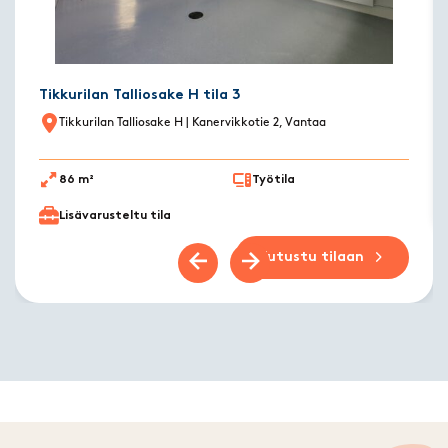
Tikkurilan Talliosake H tila 3
Tikkurilan Talliosake H
| Kanervikkotie 2, Vantaa
86 m²
Työtila
Lisävarusteltu tila
Tutustu tilaan
Previous slide
Next slide