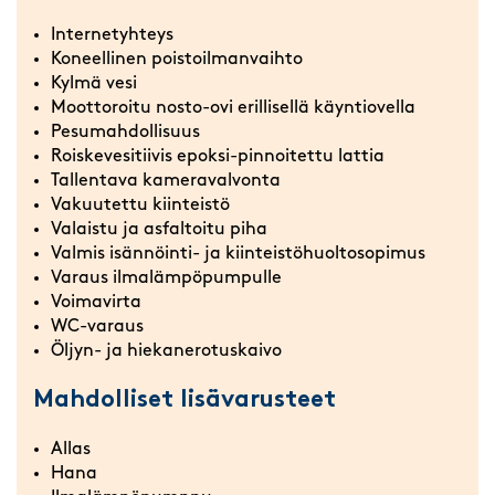
Internetyhteys
Koneellinen poistoilmanvaihto
Kylmä vesi
Moottoroitu nosto-ovi erillisellä käyntiovella
Pesumahdollisuus
Roiskevesitiivis epoksi-pinnoitettu lattia
Tallentava kameravalvonta
Vakuutettu kiinteistö
Valaistu ja asfaltoitu piha
Valmis isännöinti- ja kiinteistöhuoltosopimus
Varaus ilmalämpöpumpulle
Voimavirta
WC-varaus
Öljyn- ja hiekanerotuskaivo
Mahdolliset lisävarusteet
Allas
Hana