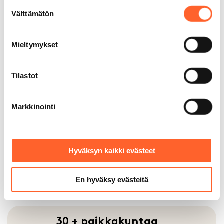
Suostumuksen
Talliosakkeesta unelmiensa autotallin,
Välttämätön
valinta
varaston, työpajan – jopa kuntosalin.
Mieltymykset
Tilastot
200 000 m² rakennettuja
tiloja
Markkinointi
Monikäyttöiset tilamme sopivat
moneen tarkoitukseen. Yli 6 000
asiakastamme on jo muokannut
Talliosakkeesta unelmiensa autotallin,
Hyväksyn kaikki evästeet
varaston, työpajan – jopa kuntosalin.
En hyväksy evästeitä
30 + paikkakuntaa