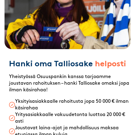
Hanki oma Talliosake
helposti
Yheistyössä Osuuspankin kanssa tarjoamme
joustavan rahoituksen – hanki Talliosake omaksi jopa
ilman käsirahaa!
Yksityisasiakkaalle rahoitusta jopa 50 000 € ilman
käsirahaa
Yritysasiakkaalle vakuudetonta luottoa 20 000 €
asti
Joustavat laina-ajat ja mahdollisuus maksaa
etuajassa ilman kuluja