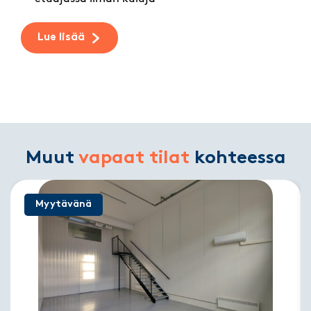
Lue lisää
Muut
vapaat tilat
kohteessa
Myytävänä