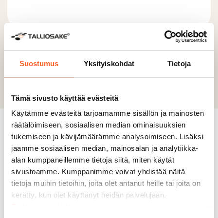
Previous slide
Suostumus
Yksityiskohdat
Tietoja
Next slide
Tämä sivusto käyttää evästeitä
Käytämme evästeitä tarjoamamme sisällön ja mainosten
räätälöimiseen, sosiaalisen median ominaisuuksien
Miksi valita
Talliosake?
tukemiseen ja kävijämäärämme analysoimiseen. Lisäksi
jaamme sosiaalisen median, mainosalan ja analytiikka-
alan kumppaneillemme tietoja siitä, miten käytät
sivustoamme. Kumppanimme voivat yhdistää näitä
6000+ asiakasta
tietoja muihin tietoihin, joita olet antanut heille tai joita on
kerätty, kun olet käyttänyt heidän palvelujaan.
Monikäyttöiset tilamme sopivat
moneen tarkoitukseen. Yli 6 000
Tietosuojaseloste
asiakastamme on jo muokannut