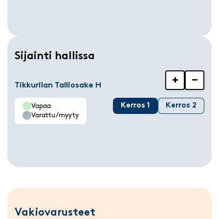
Sijainti hallissa
+
−
Tikkurilan Talliosake H
Kerros 1
Kerros 2
Vapaa
Varattu/myyty
Vakiovarusteet