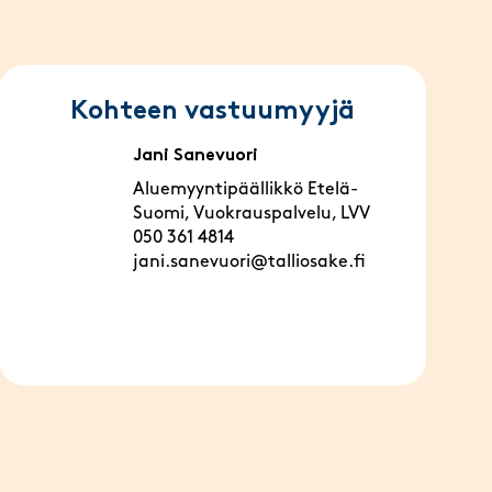
Kohteen vastuumyyjä
Jani Sanevuori
Aluemyyntipäällikkö Etelä-
Suomi, Vuokrauspalvelu, LVV
050 361 4814
jani.sanevuori@talliosake.fi