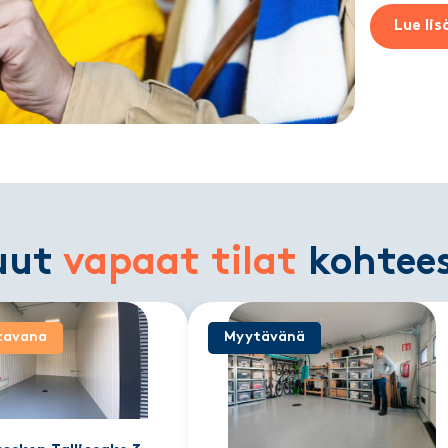
Lue lis
uut
vapaat tilat
kohtee
tavana
Myytävänä