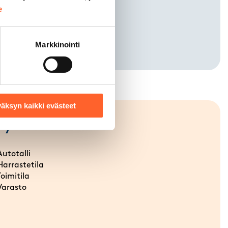
e
Markkinointi
äksyn kaikki evästeet
äyttötarkoitukset
Autotalli
Harrastetila
Toimitila
Varasto