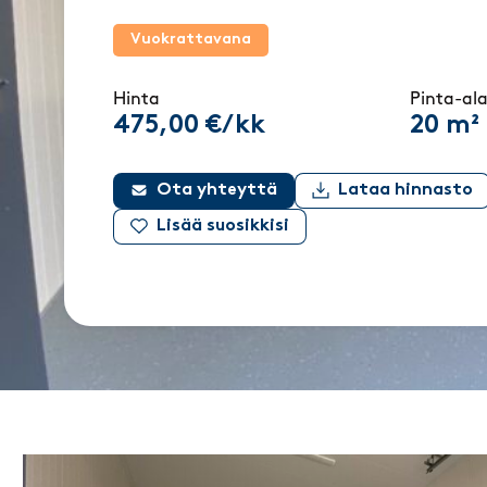
Vuokrattavana
Hinta
Pinta-al
475,00 €/kk
20 m²
Ota yhteyttä
Lataa hinnasto
Lisää suosikkisi