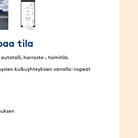
paa tila
totalli, harraste-, toimitila.
hyvien kulkuyhteyksien varrella: nopeat
muksen