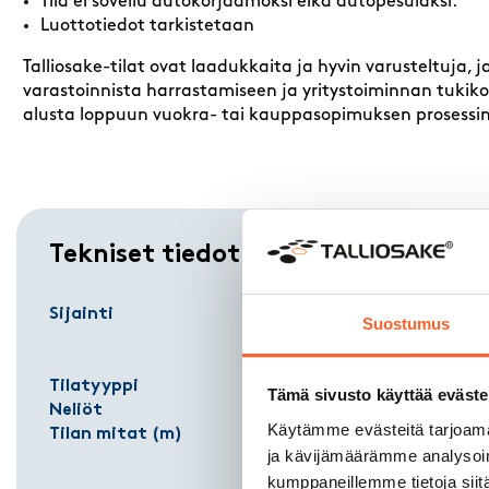
Tila ei sovellu autokorjaamoksi eikä autopesulaksi.
Luottotiedot tarkistetaan
Talliosake-tilat ovat laadukkaita ja hyvin varusteltuja,
varastoinnista harrastamiseen ja yritystoiminnan tukikohd
alusta loppuun vuokra- tai kauppasopimuksen prosessi
Tekniset tiedot
Sijainti
Uutiskuja 
Suostumus
Vantaa
01770
Tilatyyppi
Varasto
Tämä sivusto käyttää eväste
Neliöt
20 m²
Käytämme evästeitä tarjoama
Tilan mitat (m)
6,00 (Pituu
ja kävijämäärämme analysoim
3,29 (Levey
kumppaneillemme tietoja siitä
5,00 (Kork