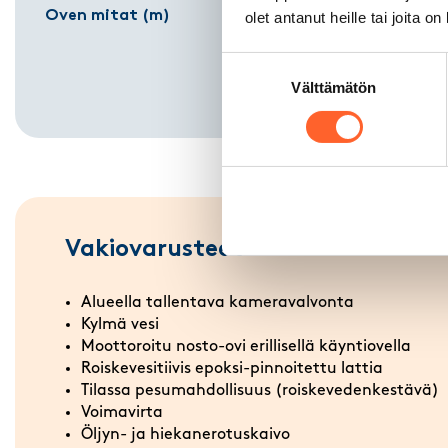
Oven mitat (m)
2,50 (Levey
olet antanut heille tai joita o
3,90 (Kork
Suostumuksen
Välttämätön
valinta
Vakiovarusteet
Alueella tallentava kameravalvonta
Kylmä vesi
Moottoroitu nosto-ovi erillisellä käyntiovella
Roiskevesitiivis epoksi-pinnoitettu lattia
Tilassa pesumahdollisuus (roiskevedenkestävä)
Voimavirta
Öljyn- ja hiekanerotuskaivo