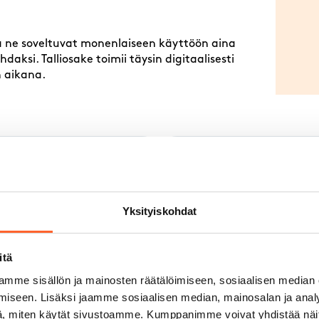
 ja ne soveltuvat monenlaiseen käyttöön aina
aksi. Talliosake toimii täysin digitaalisesti
n aikana.
Sijainti hallissa
3
Vantaankosken Tallios
Yksityiskohdat
Vapaa
Varattu/myyty
itä
mme sisällön ja mainosten räätälöimiseen, sosiaalisen median
s)
iseen. Lisäksi jaamme sosiaalisen median, mainosalan ja analy
s)
, miten käytät sivustoamme. Kumppanimme voivat yhdistää näitä t
eus)