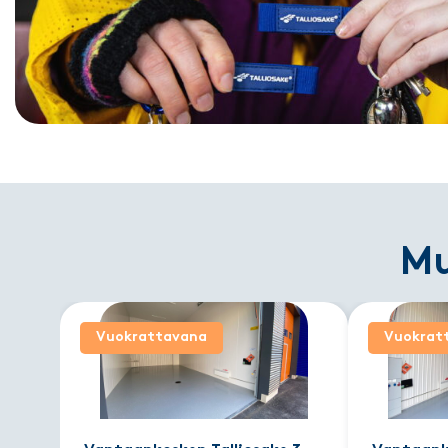
M
Vuokrattavana
Vuokrat