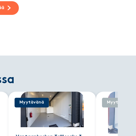
ää
ssa
Myytävänä
Myyty