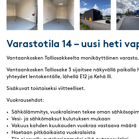
Varastotila 14 – uusi heti va
Vantaankosken Talliosakkeelta monikäyttöinen varasto, au
Vantaankosken Talliosake 3 sijaitsee näkyvällä paikalla 
yhteydet lentokentälle, lähellä E12 ja Kehä III.
Sisäkuvat toistaiseksi viitteelliset.
Vuokrausehdot:
Sähkölämmitys, vuokralainen tekee oman sähkösopi
Vesi- ja sähkömaksut kulutuksen mukaan
Vakuus kahden kuukauden vuokraa vastaava määrä
Haetaan pitkäaikaista vuokralaista