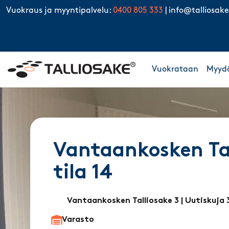
Skip to content
Vuokraus ja myyntipalvelu:
0400 805 333
|
info@talliosake
Vuokrataan
Myyd
Vantaankosken Tal
tila 14
Vantaankosken Talliosake 3
| Uutiskuja 
Varasto