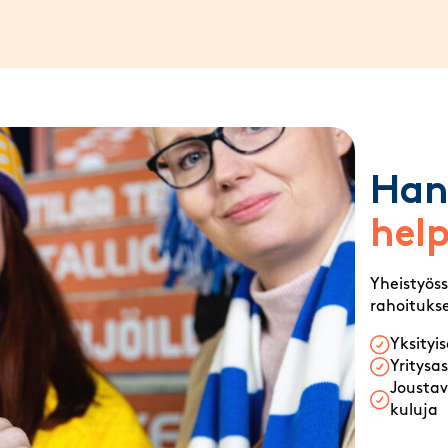
Han
help
Yheistyös
rahoitukse
Yksityi
Yritysa
Joustav
kuluja