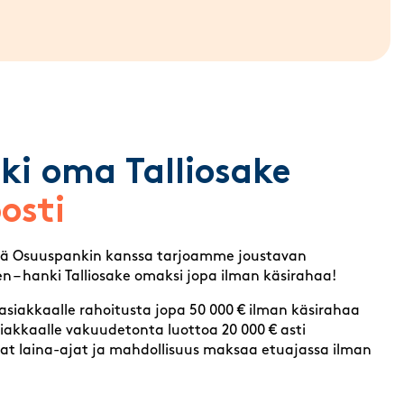
ki oma Talliosake
osti
sä Osuuspankin kanssa tarjoamme joustavan
n – hanki Talliosake omaksi jopa ilman käsirahaa!
sasiakkaalle rahoitusta jopa 50 000 € ilman käsirahaa
siakkaalle vakuudetonta luottoa 20 000 € asti
at laina-ajat ja mahdollisuus maksaa etuajassa ilman