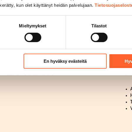
s)
n kerätty, kun olet käyttänyt heidän palvelujaan.
Tietosuojaselost
eus)
Mieltymykset
Tilastot
En hyväksy evästeitä
Hyv
Lisävarusteet
K