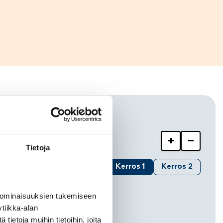
+
−
ake 3
Tietoja
Kerros 1
Kerros 2
 ominaisuuksien tukemiseen
tiikka-alan
ietoja muihin tietoihin, joita