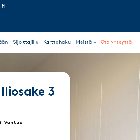
.fi
ään
Sijoittajille
Karttahaku
Meistä
Ota yhteyttä
liosake 3
3, Vantaa