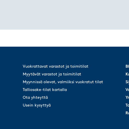
Vuokrattavat varastot ja toimitilat
B
B
Myytävät varastot ja toimitilat
K
K
Myynnissä olevat, valmiiksi vuokratut tilat
Si
Si
Talliosake-tilat kartalla
V
V
Ota yhteyttä
Y
Y
Usein kysyttyä
T
T
R
R