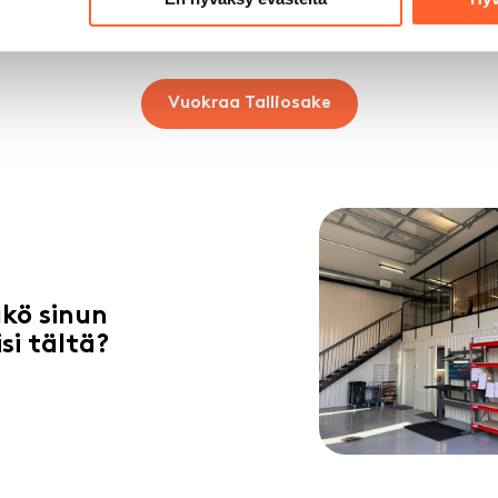
at löydät helposti täältä:
Vuokraa Talliosake
kö sinun
isi tältä?