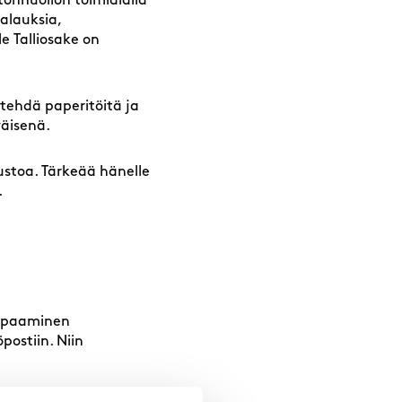
tönhuollon toimialalla
aalauksia,
e Talliosake on
a tehdä paperitöitä ja
väisenä.
lustoa. Tärkeää hänelle
e.
 tapaaminen
postiin. Niin