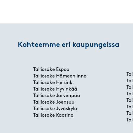
Kohteemme eri kaupungeissa
Talliosake Espoo
Ta
Talliosake Hämeenlinna
Ta
Talliosake Helsinki
Ta
Talliosake Hyvinkää
Ta
Talliosake Järvenpää
Ta
Talliosake Joensuu
Ta
Talliosake Jyväskylä
Ta
Talliosake Kaarina
Ta