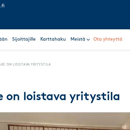
.fi
ään
Sijoittajille
Karttahaku
Meistä
Ota yhteyttä
AKE ON LOISTAVA YRITYSTILA
e on loistava yritystila