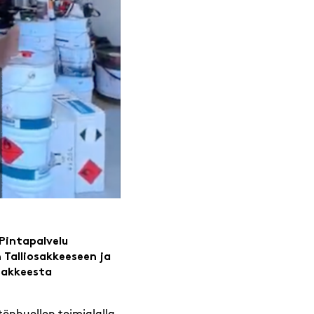
 Pintapalvelu
Talliosakkeeseen ja
osakkeesta