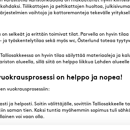
en varastotila Karistonkadulla on mukautunut hyvin kiinteis
kohdaksi. Tiilikattojen ja peltikattojen huoltoa, julkisivum
ärjestelmien vaihtoja ja kattoremonteja tekevälle yrityksell
ä on selkeät ja erittäin toimivat tilat. Parvella on hyvin tila
s- ja työskentelytilaa sekä myös wc, Österlund toteaa tyyty
 Talliosakkeessa on hyvin tilaa säilyttää materiaaleja ja ka
ariston alueella, sillä siitä on helppo liikkua Lahden alueell
vuokrausprosessi on helppo ja nopea!
nen vuokrausprosessiin:
sti ja helposti. Soitin välittäjälle, sovittiin Talliosakkeelle
eltiin saman tien. Kaksi tuntia myöhemmin sopimus tuli sähkö
llainen voi vaan olla.