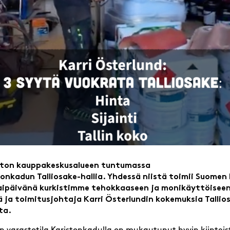
iston kauppakeskusalueen tuntumassa
tonkadun Talliosake-hallia. Yhdessä niistä toimii Suomen
aipäivänä kurkistimme tehokkaaseen ja monikäyttöiseen 
ä ja toimitusjohtaja Karri Österlundin kokemuksia Talli
ta.