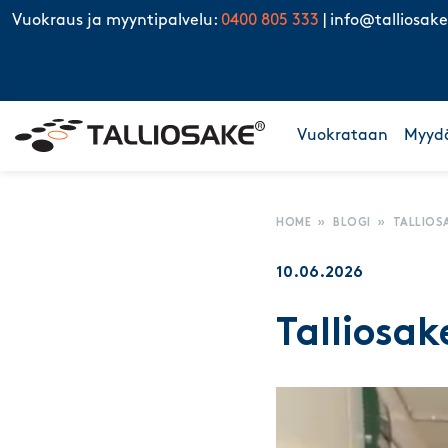
Skip to content
Vuokraus ja myyntipalvelu:
0400 805 333
|
info@talliosake
Vuokrataan
Myyd
HOME
»
BLOGI
»
TALLIOS
10.06.2026
Talliosak