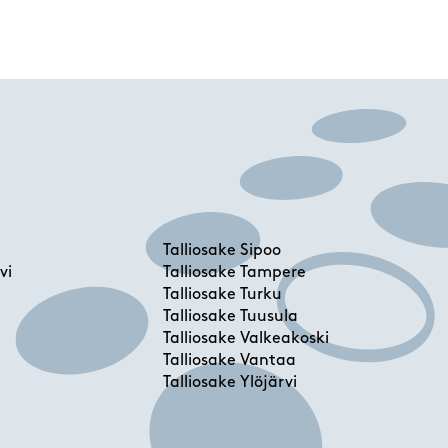
Talliosake Sipoo
vi
Talliosake Tampere
Talliosake Turku
Talliosake Tuusula
Talliosake Valkeakoski
Talliosake Vantaa
Talliosake Ylöjärvi
i