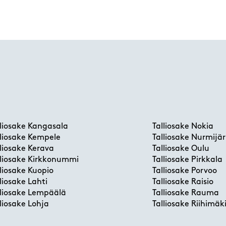
lliosake Kangasala
Talliosake Nokia
lliosake Kempele
Talliosake Nurmijär
lliosake Kerava
Talliosake Oulu
lliosake Kirkkonummi
Talliosake Pirkkala
lliosake Kuopio
Talliosake Porvoo
lliosake Lahti
Talliosake Raisio
lliosake Lempäälä
Talliosake Rauma
lliosake Lohja
Talliosake Riihimäk