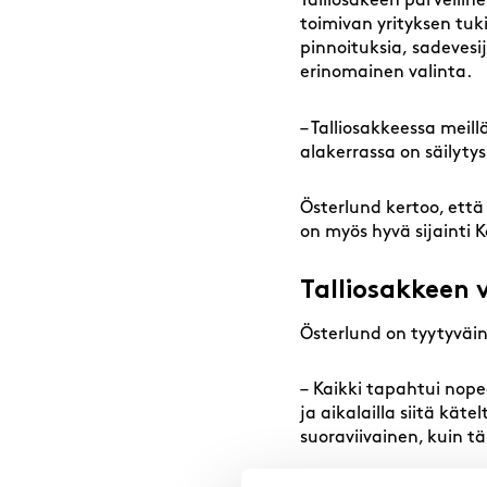
Talliosakeen parvellin
toimivan yrityksen tuki
pinnoituksia, sadevesij
erinomainen valinta.
– Talliosakkeessa meill
alakerrassa on säilyty
Österlund kertoo, että
on myös hyvä sijainti K
Talliosakkeen 
Österlund on tyytyväi
– Kaikki tapahtui nopea
ja aikalailla siitä kät
suoraviivainen, kuin tä