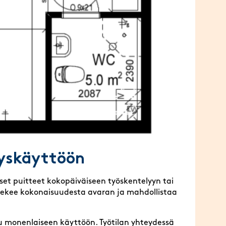
ityskäyttöön
set puitteet kokopäiväiseen työskentelyyn tai
 tekee kokonaisuudesta avaran ja mahdollistaa
u monenlaiseen käyttöön. Työtilan yhteydessä