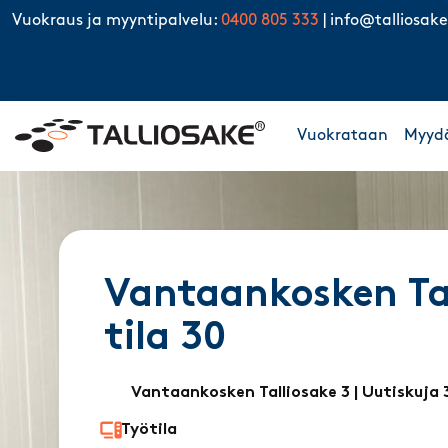
Skip to content
Vuokraus ja myyntipalvelu:
0400 805 333
|
info@talliosake
Vuokrataan
Myyd
Vantaankosken Tal
tila 30
Vantaankosken Talliosake 3
| Uutiskuja 
Työtila