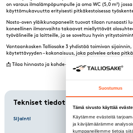
on varaus ilmalämpöpumpulle ja oma WC (5,0 m²) jossa 
käyttömukavuutta erityisesti pitkäkestoisessa työskente
Nosto-oven yläikkunapaneelit tuovat tilaan runsaasti lu
koneellinen ilmanvaihto takaavat miellyttävät olosuhteet
työvälineille ja laitteille, ja se soveltuu hyvin yritystoim
Vantaankosken Talliosake 3 yhdistää toimivan sijainnin,
käytettävyyden – kokonaisuus, joka palvelee arkea pitkä
📩 Tilaa hinnasto ja kohde-esite täyttämällä ”Ota yhte
Suostumus
Tekniset tiedot
Tämä sivusto käyttää eväste
Käytämme evästeitä tarjoama
Sijainti
Uutiskuja 
ja kävijämäärämme analysoim
Vantaa
kumppaneillemme tietoja siitä
01770