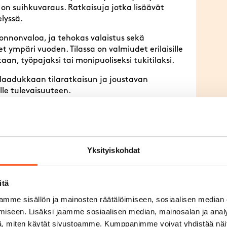
on suihkuvaraus. Ratkaisuja jotka lisäävät
lyssä.
onnonvaloa, ja tehokas valaistus sekä
 ympäri vuoden. Tilassa on valmiudet erilaisille
intaan, työpajaksi tai monipuoliseksi tukitilaksi.
 laadukkaan tilaratkaisun ja joustavan
lle tulevaisuuteen.
yttä” -lomake.
Yksityiskohdat
Sijainti hallissa
itä
mme sisällön ja mainosten räätälöimiseen, sosiaalisen median
3
Vantaankosken Tallios
iseen. Lisäksi jaamme sosiaalisen median, mainosalan ja analy
, miten käytät sivustoamme. Kumppanimme voivat yhdistää näitä t