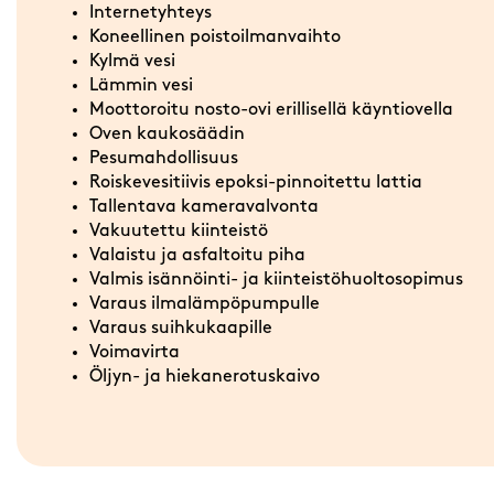
Internetyhteys
Koneellinen poistoilmanvaihto
Kylmä vesi
Lämmin vesi
Moottoroitu nosto-ovi erillisellä käyntiovella
Oven kaukosäädin
Pesumahdollisuus
Roiskevesitiivis epoksi-pinnoitettu lattia
Tallentava kameravalvonta
Vakuutettu kiinteistö
Valaistu ja asfaltoitu piha
Valmis isännöinti- ja kiinteistöhuoltosopimus
Varaus ilmalämpöpumpulle
Varaus suihkukaapille
Voimavirta
Öljyn- ja hiekanerotuskaivo