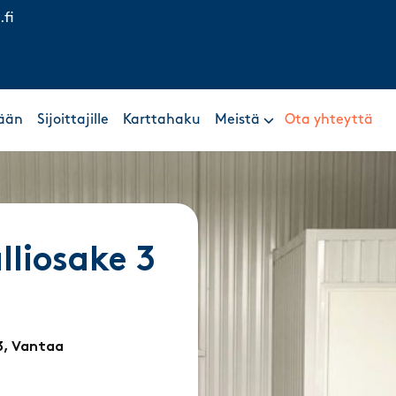
.fi
ään
Sijoittajille
Karttahaku
Meistä
Ota yhteyttä
liosake 3
3, Vantaa