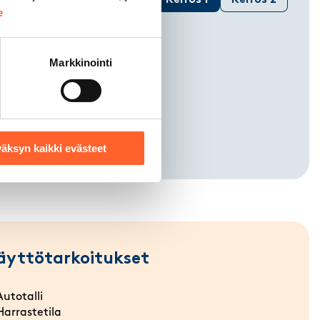
Kerros 1
Kerros 2
e
Markkinointi
äksyn kaikki evästeet
äyttötarkoitukset
Autotalli
Harrastetila