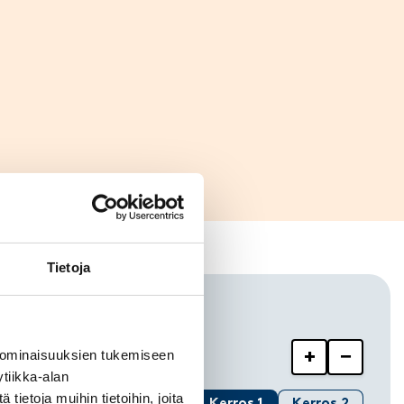
Tietoja
+
−
 ominaisuuksien tukemiseen
ake 3
tiikka-alan
ietoja muihin tietoihin, joita