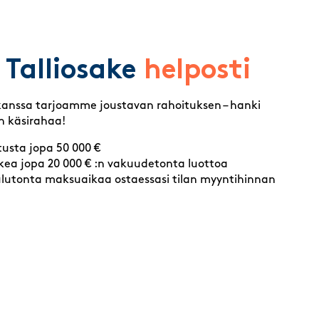
Talliosake
helposti
kanssa tarjoamme joustavan rahoituksen – hanki
an käsirahaa!
tusta jopa 50 000 €
kea jopa 20 000 € :n vakuudetonta luottoa
ulutonta maksuaikaa ostaessasi tilan myyntihinnan