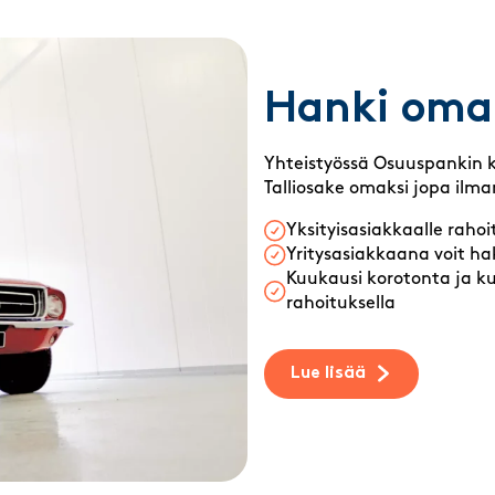
Hanki oma 
Yhteistyössä Osuuspankin 
Talliosake omaksi jopa ilm
Yksityisasiakkaalle rahoi
Yritysasiakkaana voit ha
Kuukausi korotonta ja k
rahoituksella
Lue lisää