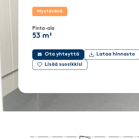
Myytävänä
Pinta-ala
53 m²
Ota yhteyttä
Lataa hinnasto
Lisää suosikkisi