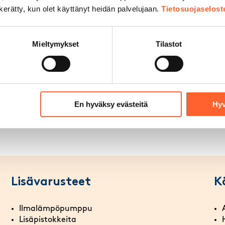
Vapaa
n kerätty, kun olet käyttänyt heidän palvelujaan.
Tietosuojaselost
Varattu/myyty
s)
s)
Mieltymykset
Tilastot
eus)
s)
eus)
En hyväksy evästeitä
Hyv
Lisävarusteet
K
Ilmalämpöpumppu
Lisäpistokkeita