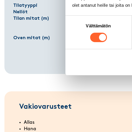
olet antanut heille tai joita o
Tilatyyppi
Työtila
Neliöt
53 m²
Tilan mitat (m)
7,27 (Pituu
Suostumuksen
7,34 (Levey
Välttämätön
valinta
5,00 (Kork
Oven mitat (m)
3,40 (Levey
3,90 (Kork
Vakiovarusteet
Allas
Hana