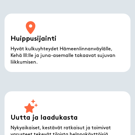
Huippusijainti
Hyvät kulkuyhteydet Hämeenlinnanväylälle,
Kehä III:lle ja juna-asemalle takaavat sujuvan
liikkumisen.
Uutta ja laadukasta
Nykyaikaiset, kestävät ratkaisut ja toimivat
varusteet tekevät tiloista helppokäyttöisiä.