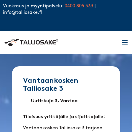
Skip to content
Vuokraus ja myyntipalvelu:
0400 805 333
|
info@talliosake.fi
Men
Vantaankosken
Talliosake 3
Uutiskuja 3, Vantaa
Tilaisuus yrittäjälle ja sijoittajalle!
Vantaankosken Talliosake 3 tarjoaa