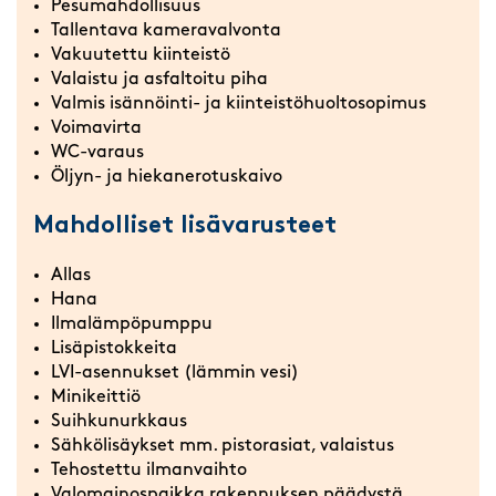
Pesumahdollisuus
Tallentava kameravalvonta
Vakuutettu kiinteistö
Valaistu ja asfaltoitu piha
Valmis isännöinti- ja kiinteistöhuoltosopimus
Voimavirta
WC-varaus
Öljyn- ja hiekanerotuskaivo
Mahdolliset lisävarusteet
Allas
Hana
Ilmalämpöpumppu
Lisäpistokkeita
LVI-asennukset (lämmin vesi)
Minikeittiö
Suihkunurkkaus
Sähkölisäykset mm. pistorasiat, valaistus
Tehostettu ilmanvaihto
Valomainospaikka rakennuksen päädystä