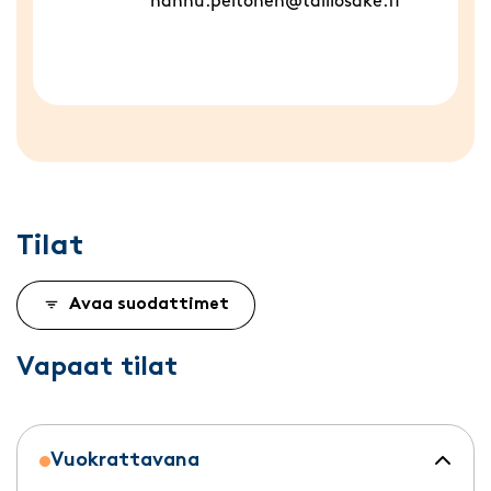
hannu.peltonen@talliosake.fi
Tilat
Avaa suodattimet
Vapaat tilat
Vuokrattavana