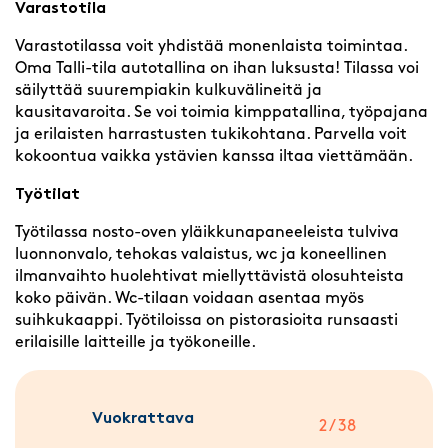
Varastotila
Varastotilassa voit yhdistää monenlaista toimintaa.
Oma Talli-tila autotallina on ihan luksusta! Tilassa voi
säilyttää suurempiakin kulkuvälineitä ja
kausitavaroita. Se voi toimia kimppatallina, työpajana
ja erilaisten harrastusten tukikohtana. Parvella voit
kokoontua vaikka ystävien kanssa iltaa viettämään.
Työtilat
Työtilassa nosto-oven yläikkunapaneeleista tulviva
luonnonvalo, tehokas valaistus, wc ja koneellinen
ilmanvaihto huolehtivat miellyttävistä olosuhteista
koko päivän. Wc-tilaan voidaan asentaa myös
suihkukaappi. Työtiloissa on pistorasioita runsaasti
erilaisille laitteille ja työkoneille.
Vuokrattava
2 / 38