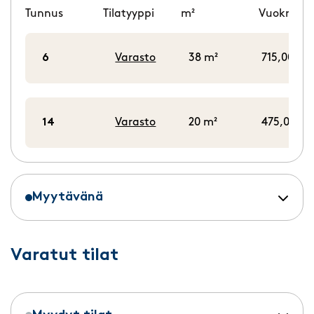
Tunnus
Tilatyyppi
m²
Vuokra/k
6
Varasto
38 m²
715,00 €/
14
Varasto
20 m²
475,00 €/
Myytävänä
Varatut tilat