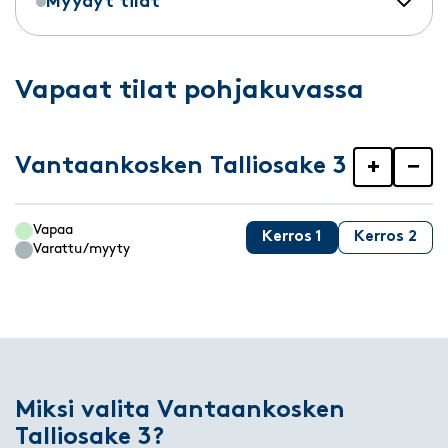
Myydyt tilat
Vapaat tilat pohjakuvassa
Vantaankosken Talliosake 3
+
−
Vapaa
Kerros 1
Kerros 2
Varattu/myyty
Miksi valita Vantaankosken
Talliosake 3?