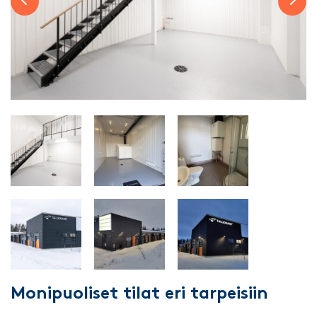
Previous slide
Next 
Monipuoliset tilat eri tarpeisiin