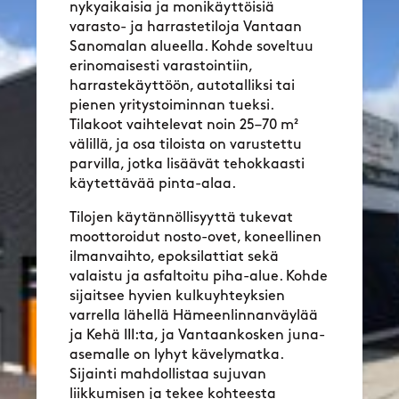
nykyaikaisia ja monikäyttöisiä
varasto- ja harrastetiloja Vantaan
Sanomalan alueella. Kohde soveltuu
erinomaisesti varastointiin,
harrastekäyttöön, autotalliksi tai
pienen yritystoiminnan tueksi.
Tilakoot vaihtelevat noin 25–70 m²
välillä, ja osa tiloista on varustettu
parvilla, jotka lisäävät tehokkaasti
käytettävää pinta-alaa.
Tilojen käytännöllisyyttä tukevat
moottoroidut nosto-ovet, koneellinen
ilmanvaihto, epoksilattiat sekä
valaistu ja asfaltoitu piha-alue. Kohde
sijaitsee hyvien kulkuyhteyksien
varrella lähellä Hämeenlinnanväylää
ja Kehä III:ta, ja Vantaankosken juna-
asemalle on lyhyt kävelymatka.
Sijainti mahdollistaa sujuvan
liikkumisen ja tekee kohteesta