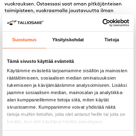
vuokrauksen. Ostaessasi saat oman pitkäjänteisen
toimipisteen, vuokraamalla joustavuutta ilman
suurta pääomasijoitusta. Talliosake antaa
yrityksellesi tilaa kasvaa – omilla ehdoillasi.
Lue lisää miksi Talliosake on yrittäjän valinta
Suostumus
Yksityiskohdat
Tietoja
Tämä sivusto käyttää evästeitä
Käytämme evästeitä tarjoamamme sisällön ja mainosten
räätälöimiseen, sosiaalisen median ominaisuuksien
tukemiseen ja kävijämäärämme analysoimiseen. Lisäksi
jaamme sosiaalisen median, mainosalan ja analytiikka-
alan kumppaneillemme tietoja siitä, miten käytät
sivustoamme. Kumppanimme voivat yhdistää näitä
tietoja muihin tietoihin, joita olet antanut heille tai joita on
kerätty, kun olet käyttänyt heidän palvelujaan.
Tietosuojaseloste