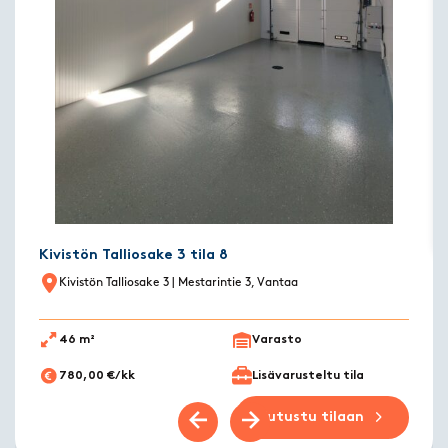
Kivistön Talliosake 3 tila 8
Kivistön Talliosake 3
| Mestarintie 3, Vantaa
46 m²
Varasto
780,00 €/kk
Lisävarusteltu tila
Tutustu tilaan
Previous slide
Next slide