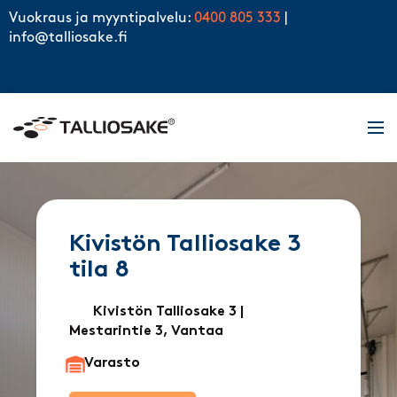
Skip to content
Vuokraus ja myyntipalvelu:
0400 805 333
|
info@talliosake.fi
Men
Kivistön Talliosake 3
tila 8
Kivistön Talliosake 3
|
Mestarintie 3, Vantaa
Varasto