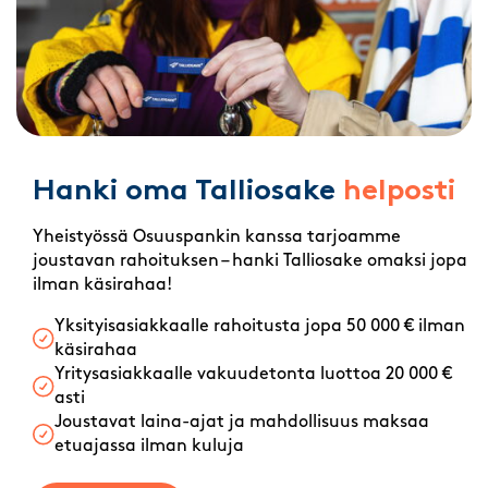
Hanki oma Talliosake
helposti
Yheistyössä Osuuspankin kanssa tarjoamme
joustavan rahoituksen – hanki Talliosake omaksi jopa
ilman käsirahaa!
Yksityisasiakkaalle rahoitusta jopa 50 000 € ilman
käsirahaa
Yritysasiakkaalle vakuudetonta luottoa 20 000 €
asti
Joustavat laina-ajat ja mahdollisuus maksaa
etuajassa ilman kuluja