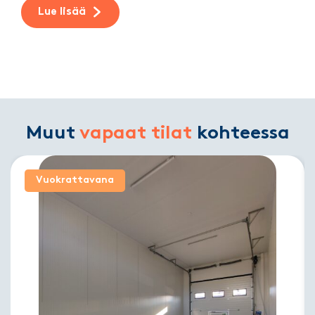
Lue lisää
Muut
vapaat tilat
kohteessa
Vuokrattavana