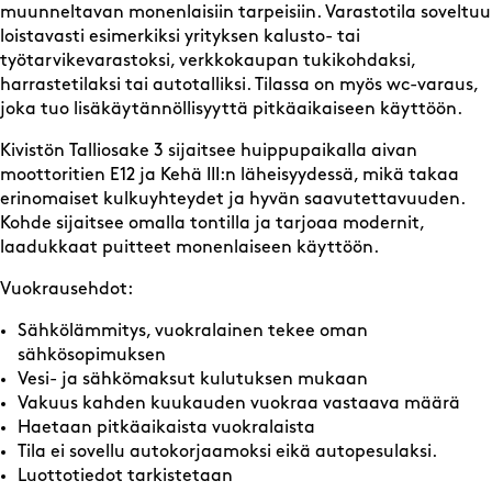
muunneltavan monenlaisiin tarpeisiin. Varastotila soveltuu
loistavasti esimerkiksi yrityksen kalusto- tai
työtarvikevarastoksi, verkkokaupan tukikohdaksi,
harrastetilaksi tai autotalliksi. Tilassa on myös wc-varaus,
joka tuo lisäkäytännöllisyyttä pitkäaikaiseen käyttöön.
Kivistön Talliosake 3 sijaitsee huippupaikalla aivan
moottoritien E12 ja Kehä III:n läheisyydessä, mikä takaa
erinomaiset kulkuyhteydet ja hyvän saavutettavuuden.
Kohde sijaitsee omalla tontilla ja tarjoaa modernit,
laadukkaat puitteet monenlaiseen käyttöön.
Vuokrausehdot:
Sähkölämmitys, vuokralainen tekee oman
sähkösopimuksen
Vesi- ja sähkömaksut kulutuksen mukaan
Vakuus kahden kuukauden vuokraa vastaava määrä
Haetaan pitkäaikaista vuokralaista
Tila ei sovellu autokorjaamoksi eikä autopesulaksi.
Luottotiedot tarkistetaan