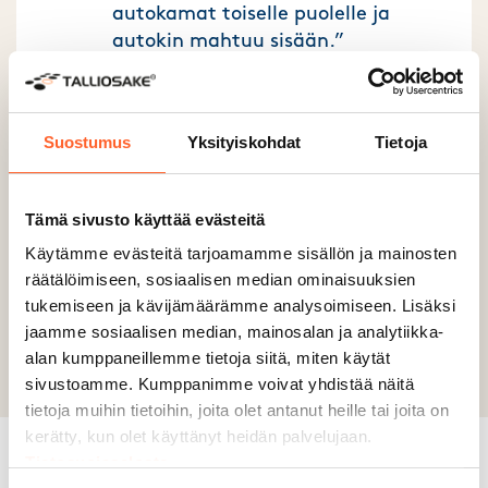
autokamat toiselle puolelle ja
autokin mahtuu sisään.”
Kimmo Maijala
Suostumus
Yksityiskohdat
Tietoja
Tämä sivusto käyttää evästeitä
Käytämme evästeitä tarjoamamme sisällön ja mainosten
räätälöimiseen, sosiaalisen median ominaisuuksien
tukemiseen ja kävijämäärämme analysoimiseen. Lisäksi
Previous slide
Next slide
jaamme sosiaalisen median, mainosalan ja analytiikka-
alan kumppaneillemme tietoja siitä, miten käytät
sivustoamme. Kumppanimme voivat yhdistää näitä
tietoja muihin tietoihin, joita olet antanut heille tai joita on
kerätty, kun olet käyttänyt heidän palvelujaan.
Tietosuojaseloste
Miksi valita
Talliosake?