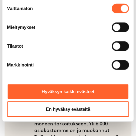
Suostumuksen
Välttämätön
valinta
6000+ asiakasta
Mieltymykset
Monikäyttöiset tilamme sopivat
moneen tarkoitukseen. Yli 6 000
Tilastot
asiakastamme on jo muokannut
Talliosakkeesta unelmiensa autotallin,
varaston, työpajan – jopa kuntosalin.
Markkinointi
Hyväksyn kaikki evästeet
200 000 m² rakennettuja
tiloja
En hyväksy evästeitä
Monikäyttöiset tilamme sopivat
moneen tarkoitukseen. Yli 6 000
asiakastamme on jo muokannut