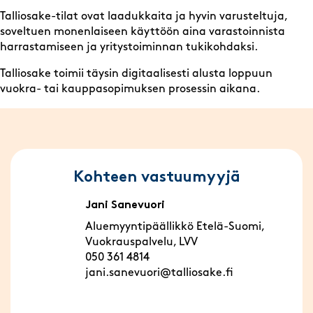
Talliosake-tilat ovat laadukkaita ja hyvin varusteltuja,
soveltuen monenlaiseen käyttöön aina varastoinnista
harrastamiseen ja yritystoiminnan tukikohdaksi.
Talliosake toimii täysin digitaalisesti alusta loppuun
vuokra- tai kauppasopimuksen prosessin aikana.
Kohteen vastuumyyjä
Jani Sanevuori
Aluemyyntipäällikkö Etelä-Suomi,
Vuokrauspalvelu, LVV
050 361 4814
jani.sanevuori@talliosake.fi