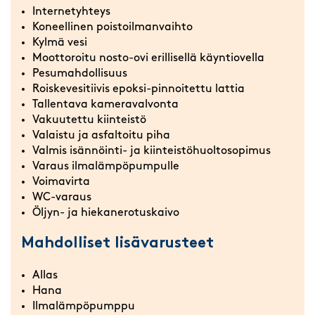
Internetyhteys
Koneellinen poistoilmanvaihto
Kylmä vesi
Moottoroitu nosto-ovi erillisellä käyntiovella
Pesumahdollisuus
Roiskevesitiivis epoksi-pinnoitettu lattia
Tallentava kameravalvonta
Vakuutettu kiinteistö
Valaistu ja asfaltoitu piha
Valmis isännöinti- ja kiinteistöhuoltosopimus
Varaus ilmalämpöpumpulle
Voimavirta
WC-varaus
Öljyn- ja hiekanerotuskaivo
Mahdolliset lisävarusteet
Allas
Hana
Ilmalämpöpumppu