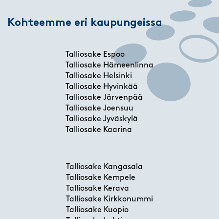
Kohteemme eri kaupungeissa
Talliosake Espoo
Talliosake Hämeenlinna
Talliosake Helsinki
Talliosake Hyvinkää
Talliosake Järvenpää
Talliosake Joensuu
Talliosake Jyväskylä
Talliosake Kaarina
Talliosake Kangasala
Talliosake Kempele
Talliosake Kerava
Talliosake Kirkkonummi
Talliosake Kuopio