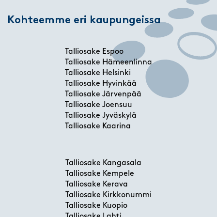
Kohteemme eri kaupungeissa
Talliosake Espoo
Talliosake Hämeenlinna
Talliosake Helsinki
Talliosake Hyvinkää
Talliosake Järvenpää
Talliosake Joensuu
Talliosake Jyväskylä
Talliosake Kaarina
Talliosake Kangasala
Talliosake Kempele
Talliosake Kerava
Talliosake Kirkkonummi
Talliosake Kuopio
Talliosake Lahti