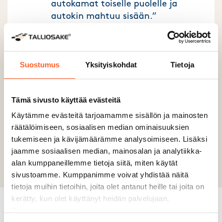
autokamat toiselle puolelle ja
autokin mahtuu sisään.”
Kimmo Maijala
Suostumus
Yksityiskohdat
Tietoja
Tämä sivusto käyttää evästeitä
Käytämme evästeitä tarjoamamme sisällön ja mainosten
räätälöimiseen, sosiaalisen median ominaisuuksien
Previous slide
tukemiseen ja kävijämäärämme analysoimiseen. Lisäksi
Next slide
jaamme sosiaalisen median, mainosalan ja analytiikka-
alan kumppaneillemme tietoja siitä, miten käytät
sivustoamme. Kumppanimme voivat yhdistää näitä
tietoja muihin tietoihin, joita olet antanut heille tai joita on
kerätty, kun olet käyttänyt heidän palvelujaan.
Tietosuojaseloste
Miksi valita
Talliosake?