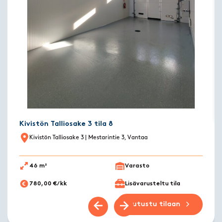
Kivistön Talliosake 3 tila 8
Kivistön Talliosake 3
| Mestarintie 3, Vantaa
46 m²
Varasto
780,00 €/kk
Lisävarusteltu tila
Tutustu tilaan
Previous slide
Next slide