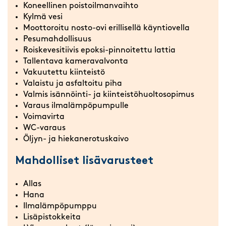
Koneellinen poistoilmanvaihto
Kylmä vesi
Moottoroitu nosto-ovi erillisellä käyntiovella
Pesumahdollisuus
Roiskevesitiivis epoksi-pinnoitettu lattia
Tallentava kameravalvonta
Vakuutettu kiinteistö
Valaistu ja asfaltoitu piha
Valmis isännöinti- ja kiinteistöhuoltosopimus
Varaus ilmalämpöpumpulle
Voimavirta
WC-varaus
Öljyn- ja hiekanerotuskaivo
Mahdolliset lisävarusteet
Allas
Hana
Ilmalämpöpumppu
Lisäpistokkeita