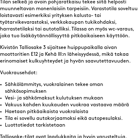
Tilan selkeä ja avoin pohjaratkaisu tekee siitä helposti
muunneltavan monenlaisiin tarpeisiin. Varastotila soveltuu
loistavasti esimerkiksi yrityksen kalusto- tai
työtarvikevarastoksi, verkkokaupan tukikohdaksi,
harrastetilaksi tai autotalliksi. Tilassa on myös wc-varaus,
joka tuo lisäkäytännöllisyyttä pitkäaikaiseen käyttöön.
Kivistön Talliosake 3 sijaitsee huippupaikalla aivan
moottoritien E12 ja Kehä III:n läheisyydessä, mikä takaa
erinomaiset kulkuyhteydet ja hyvän saavutettavuuden.
Vuokrausehdot:
Sähkölämmitys, vuokralainen tekee oman
sähkösopimuksen
Vesi- ja sähkömaksut kulutuksen mukaan
Vakuus kahden kuukauden vuokraa vastaava määrä
Haetaan pitkäaikaista vuokralaista
Tila ei sovellu autokorjaamoksi eikä autopesulaksi.
Luottotiedot tarkistetaan
Talliosake-tilat ovat laadukkaita ja hyvin varusteltuja,