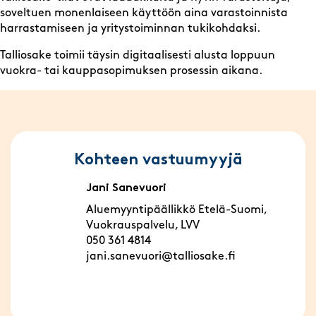
soveltuen monenlaiseen käyttöön aina varastoinnista
harrastamiseen ja yritystoiminnan tukikohdaksi.
Talliosake toimii täysin digitaalisesti alusta loppuun
vuokra- tai kauppasopimuksen prosessin aikana.
Kohteen vastuumyyjä
Jani Sanevuori
Aluemyyntipäällikkö Etelä-Suomi,
Vuokrauspalvelu, LVV
050 361 4814
jani.sanevuori@talliosake.fi