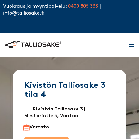
Skip to content
Vuokraus ja myyntipalvelu:
0400 805 333
|
info@talliosake.fi
Men
Kivistön Talliosake 3
tila 4
Kivistön Talliosake 3
|
Mestarintie 3, Vantaa
Varasto