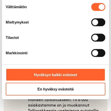
Suostumuksen
Välttämätön
valinta
6000+ asiakasta
Mieltymykset
Monikäyttöiset tilamme sopivat
moneen tarkoitukseen. Yli 6 000
Tilastot
asiakastamme on jo muokannut
Talliosakkeesta unelmiensa autotallin,
varaston, työpajan – jopa kuntosalin.
Markkinointi
Hyväksyn kaikki evästeet
200 000 m² rakennettuja
tiloja
En hyväksy evästeitä
Monikäyttöiset tilamme sopivat
moneen tarkoitukseen. Yli 6 000
asiakastamme on jo muokannut