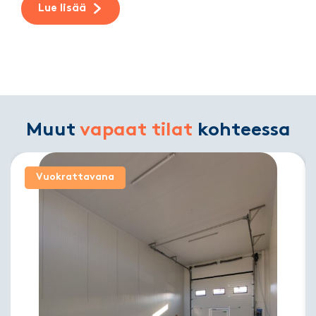
Lue lisää
Muut
vapaat tilat
kohteessa
Vuokrattavana