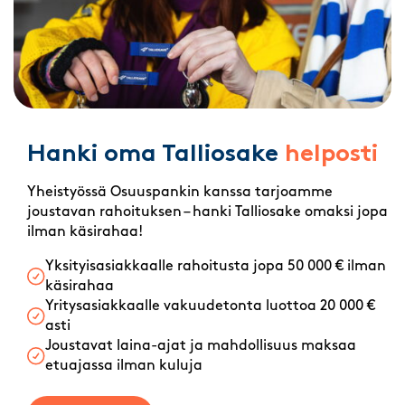
Hanki oma Talliosake
helposti
Yheistyössä Osuuspankin kanssa tarjoamme
joustavan rahoituksen – hanki Talliosake omaksi jopa
ilman käsirahaa!
Yksityisasiakkaalle rahoitusta jopa 50 000 € ilman
käsirahaa
Yritysasiakkaalle vakuudetonta luottoa 20 000 €
asti
Joustavat laina-ajat ja mahdollisuus maksaa
etuajassa ilman kuluja