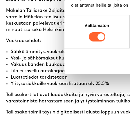
olet antanut heille tai joita o
Mäkelän Talliosake 2 sijaitsee Hämeenlinnassa näkyvällä
varrella Mäkelän teollisuusalueella. Nopeat yhteydet E1
Suostumuksen
keskustaan palvelevat erinomaisesti sekä kuluttaja- ett
Välttämätön
valinta
minuutissa sekä Helsinkiin ja Lahteen vain noin tunnissa
Vuokrausehdot:
Sähkölämmitys, vuokralainen tekee oman sähkösopi
Vesi- ja sähkömaksut kulutuksen mukaan
Vakuus kahden kuukauden vuokraa vastaava määrä
Tila ei sovellu autokorjaamoksi eikä autopesulaksi.
Luottotiedot tarkistetaan
Yritysasiakkaille vuokraan lisätään alv 25,5%
Talliosake-tilat ovat laadukkaita ja hyvin varusteltuja
varastoinnista harrastamiseen ja yritystoiminnan tukik
Talliosake toimii täysin digitaalisesti alusta loppuun v