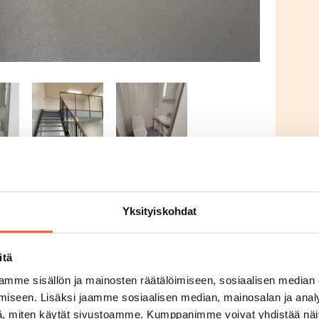
Yksityiskohdat
itä
nlinnasta
mme sisällön ja mainosten räätälöimiseen, sosiaalisen median
iseen. Lisäksi jaamme sosiaalisen median, mainosalan ja analy
 harraste-, toimitila. Tilassa jo valmiina parvi
, miten käytät sivustoamme. Kumppanimme voivat yhdistää näitä t
Yhteispinta-ala 45 m².