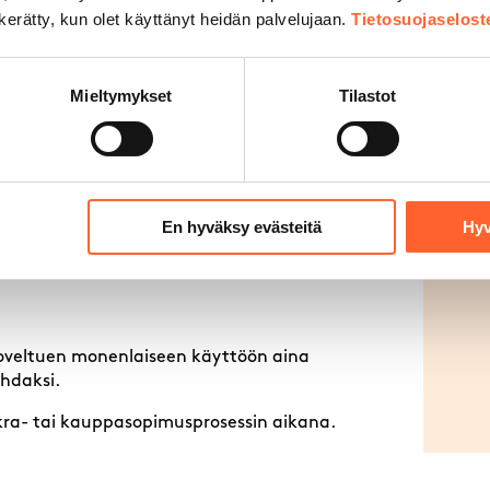
n kerätty, kun olet käyttänyt heidän palvelujaan.
Tietosuojaselost
 paikalla Helsinki-Tampere -moottoritien
2 eli Kolmostielle, Parolaan sekä Hämeenlinnan
ä yritysasiakkaita. Autolla Tampereelle 40
Mieltymykset
Tilastot
.
muksen
En hyväksy evästeitä
Hyv
, soveltuen monenlaiseen käyttöön aina
ohdaksi.
uokra- tai kauppasopimusprosessin aikana.