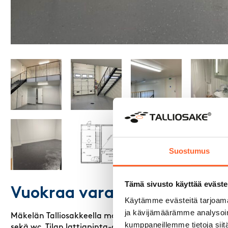
Suostumus
Tämä sivusto käyttää eväste
Vuokraa varastotila Hämee
Käytämme evästeitä tarjoama
ja kävijämäärämme analysoim
Mäkelän Talliosakkeella monikäyttöinen varasto, autotalli,
kumppaneillemme tietoja siitä
sekä wc. Tilan lattiapinta-ala on 33 m² ja parven 12 m². 