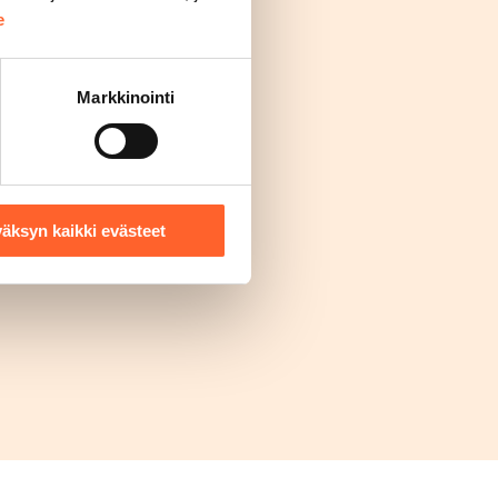
e
Markkinointi
äksyn kaikki evästeet