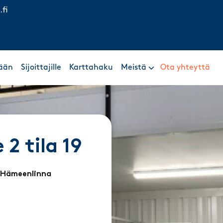
.fi
ään
Sijoittajille
Karttahaku
Meistä
Ota yhteyttä
 2 tila 19
, Hämeenlinna