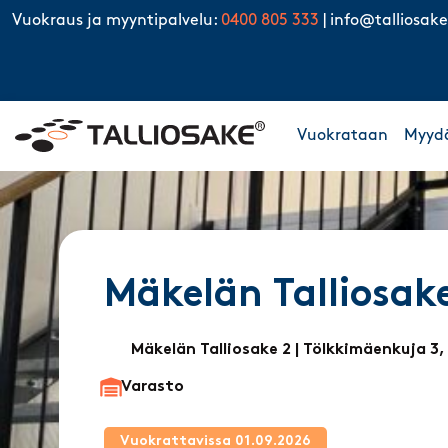
Skip to content
Vuokraus ja myyntipalvelu:
0400 805 333
|
info@talliosake
Vuokrataan
Myyd
Mäkelän Talliosake
Mäkelän Talliosake 2
| Tölkkimäenkuja 3
Varasto
Vuokrattavissa 01.09.2026