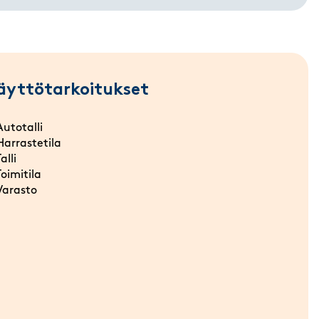
äyttötarkoitukset
Autotalli
Harrastetila
Talli
Toimitila
Varasto