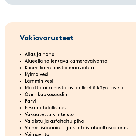
Vakiovarusteet
Allas ja hana
Alueella tallentava kameravalvonta
Koneellinen poistoilmanvaihto
Kylmä vesi
Lämmin vesi
Moottoroitu nosto-ovi erillisellä käyntiovella
Oven kaukosäädin
Parvi
Pesumahdollisuus
Vakuutettu kiinteistö
Valaistu ja asfaltoitu piha
Valmis isännöinti- ja kiinteistöhuoltosopimus
Voimavirta