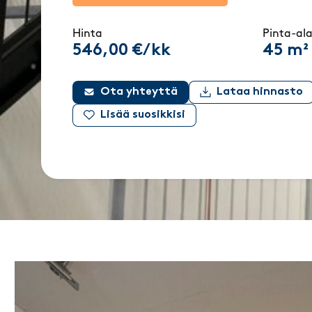
Hinta
Pinta-al
546,00 €/kk
45 m²
Ota yhteyttä
Lataa hinnasto
Lisää suosikkisi