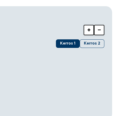
+
−
Kerros 1
Kerros 2