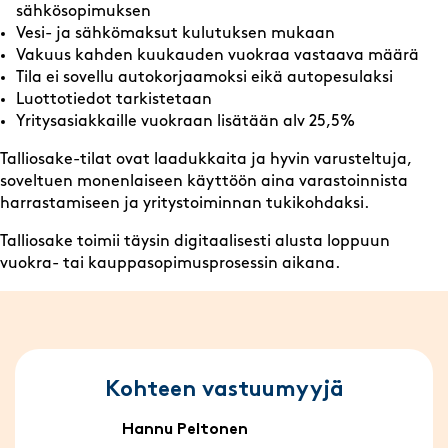
sähkösopimuksen
Vesi- ja sähkömaksut kulutuksen mukaan
Vakuus kahden kuukauden vuokraa vastaava määrä
Tila ei sovellu autokorjaamoksi eikä autopesulaksi
Luottotiedot tarkistetaan
Yritysasiakkaille vuokraan lisätään alv 25,5%
Talliosake-tilat ovat laadukkaita ja hyvin varusteltuja,
soveltuen monenlaiseen käyttöön aina varastoinnista
harrastamiseen ja yritystoiminnan tukikohdaksi.
Talliosake toimii täysin digitaalisesti alusta loppuun
vuokra- tai kauppasopimusprosessin aikana.
Kohteen vastuumyyjä
Hannu Peltonen