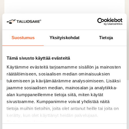
Suostumus
Yksityiskohdat
Tietoja
Previous slide
Next slide
Tämä sivusto käyttää evästeitä
Käytämme evästeitä tarjoamamme sisällön ja mainosten
räätälöimiseen, sosiaalisen median ominaisuuksien
tukemiseen ja kävijämäärämme analysoimiseen. Lisäksi
jaamme sosiaalisen median, mainosalan ja analytiikka-
alan kumppaneillemme tietoja siitä, miten käytät
Miksi valita
Talliosake?
sivustoamme. Kumppanimme voivat yhdistää näitä
tietoja muihin tietoihin, joita olet antanut heille tai joita on
kerätty, kun olet käyttänyt heidän palvelujaan.
6000+ asiakasta
Tietosuojaseloste