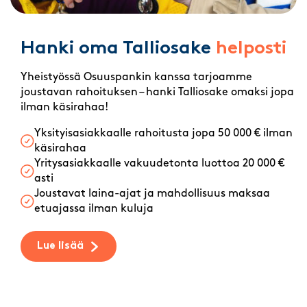
Hanki oma Talliosake
helposti
Yheistyössä Osuuspankin kanssa tarjoamme
joustavan rahoituksen – hanki Talliosake omaksi jopa
ilman käsirahaa!
Yksityisasiakkaalle rahoitusta jopa 50 000 € ilman
käsirahaa
Yritysasiakkaalle vakuudetonta luottoa 20 000 €
asti
Joustavat laina-ajat ja mahdollisuus maksaa
etuajassa ilman kuluja
Lue lisää