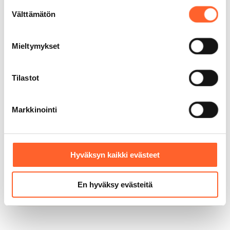
Suostumuksen
Monikäyttöiset tilamme sopivat
Välttämätön
moneen tarkoitukseen. Yli 6 000
valinta
asiakastamme on jo muokannut
Talliosakkeesta unelmiensa autotallin,
Mieltymykset
varaston, työpajan – jopa kuntosalin.
Tilastot
Markkinointi
200 000 m² rakennettuja
tiloja
Monikäyttöiset tilamme sopivat
Hyväksyn kaikki evästeet
moneen tarkoitukseen. Yli 6 000
asiakastamme on jo muokannut
Talliosakkeesta unelmiensa autotallin,
En hyväksy evästeitä
varaston, työpajan – jopa kuntosalin.