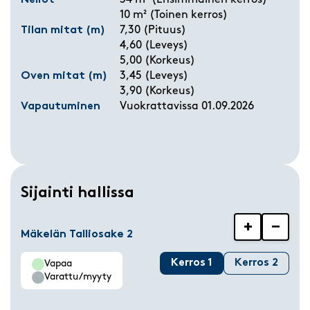
Neliöt
34 m² (Ensimmäinen kerros)
10 m² (Toinen kerros)
Tilan mitat (m)
7,30 (Pituus)
4,60 (Leveys)
5,00 (Korkeus)
Oven mitat (m)
3,45 (Leveys)
3,90 (Korkeus)
Vapautuminen
Vuokrattavissa 01.09.2026
Sijainti hallissa
+
−
Mäkelän Talliosake 2
Kerros 1
Kerros 2
Vapaa
Varattu/myyty