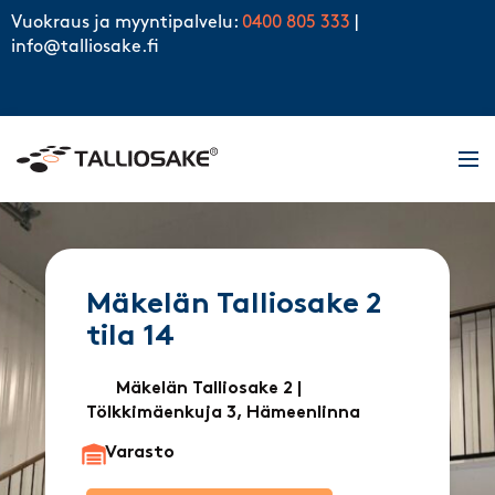
Skip to content
Vuokraus ja myyntipalvelu:
0400 805 333
|
info@talliosake.fi
Men
Mäkelän Talliosake 2
tila 14
Mäkelän Talliosake 2
|
Tölkkimäenkuja 3, Hämeenlinna
Varasto