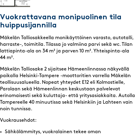
Vuokrattavana monipuolinen tila
huippusijannilla
Mäkelän Talliosakkeella monikäyttöinen varasto, autotalli,
harraste-, toimitila. Tilassa jo valmiina parvi sekä wc. Tilan
lattiapinta-ala on 34 m² ja parven 10 m². Yhteispinta-ala
44 m².
Mäkelän Talliosake 2 sijaitsee Hämeenlinnassa näkyvällä
paikalla Helsinki-Tampere -moottoritien varrella Mäkelän
teollisuusalueella. Nopeat yhteydet E12 eli Kolmostielle,
Parolaan sekä Hämeenlinnan keskustaan palvelevat
erinomaisesti sekä kuluttaja- että yritysasiakkaita. Autolla
Tampereelle 40 minuutissa sekä Helsinkiin ja Lahteen vain
noin tunnissa.
Vuokrausehdot:
Sähkölämmitys, vuokralainen tekee oman