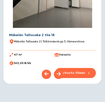
Mäkelän Talliosake 2 tila 18
Mäkelän Talliosake 2
| Tölkkimäenkuja 3, Hämeenlinna
47 m²
Varasto
563,00 €/kk
Tutustu tilaan
Previous slide
Next slide