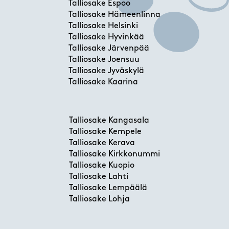
Talliosake Espoo
Talliosake Hämeenlinna
Talliosake Helsinki
Talliosake Hyvinkää
Talliosake Järvenpää
Talliosake Joensuu
Talliosake Jyväskylä
Talliosake Kaarina
Talliosake Kangasala
Talliosake Kempele
Talliosake Kerava
Talliosake Kirkkonummi
Talliosake Kuopio
Talliosake Lahti
Talliosake Lempäälä
Talliosake Lohja