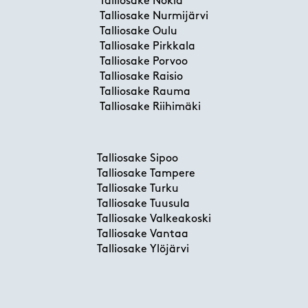
Talliosake Nokia
Talliosake Nurmijärvi
Talliosake Oulu
Talliosake Pirkkala
Talliosake Porvoo
Talliosake Raisio
Talliosake Rauma
Talliosake Riihimäki
Talliosake Sipoo
Talliosake Tampere
Talliosake Turku
Talliosake Tuusula
Talliosake Valkeakoski
Talliosake Vantaa
Talliosake Ylöjärvi