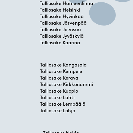
Talliosake Hämeenlinna
Talliosake Helsinki
Talliosake Hyvinkää
Talliosake Järvenpää
Talliosake Joensuu
Talliosake Jyväskylä
Talliosake Kaarina
Talliosake Kangasala
Talliosake Kempele
Talliosake Kerava
Talliosake Kirkkonummi
Talliosake Kuopio
Talliosake Lahti
Talliosake Lempäälä
Talliosake Lohja