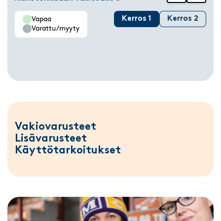
Kerros 1
Kerros 2
Vapaa
Varattu/myyty
Vakiovarusteet
Lisävarusteet
Käyttötarkoitukset