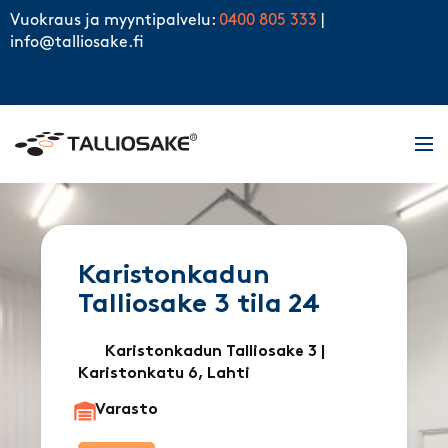
Skip to content
Vuokraus ja myyntipalvelu:
0400 805 333
|
info@talliosake.fi
Men
Karistonkadun
Talliosake 3 tila 24
Karistonkadun Talliosake 3
|
Karistonkatu 6, Lahti
Varasto