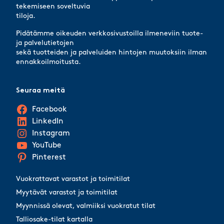
tekemiseen soveltuvia
tiloja.
Pidätämme oikeuden verkkosivustoilla ilmeneviin tuote-
ja palvelutietojen
sekä tuotteiden ja palveluiden hintojen muutoksiin ilman
ennakkoilmoitusta.
Seuraa meitä
Facebook
LinkedIn
Instagram
YouTube
Pinterest
Vuokrattavat varastot ja toimitilat
Myytävät varastot ja toimitilat
Myynnissä olevat, valmiiksi vuokratut tilat
Talliosake-tilat kartalla