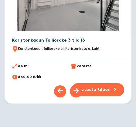
Karistonkadun Talliosake 3 tila 18
Karistonkadun Talliosake 3
| Karistonkatu 6, Lahti
64 m²
Varasto
840,00 €/kk
Tutustu tilaan
Previous slide
Next slide