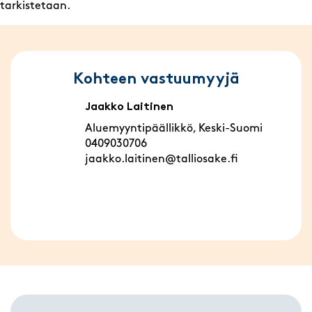
tarkistetaan.
Kohteen vastuumyyjä
Jaakko Laitinen
Aluemyyntipäällikkö, Keski-Suomi
0409030706
jaakko.laitinen@talliosake.fi