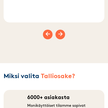
Previous slide
Next slide
Miksi valita
Talliosake?
6000+ asiakasta
Monikäyttöiset tilamme sopivat