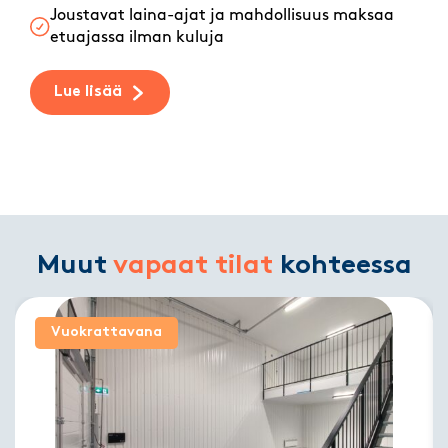
Joustavat laina-ajat ja mahdollisuus maksaa
etuajassa ilman kuluja
Lue lisää
Muut
vapaat tilat
kohteessa
Vuokrattavana