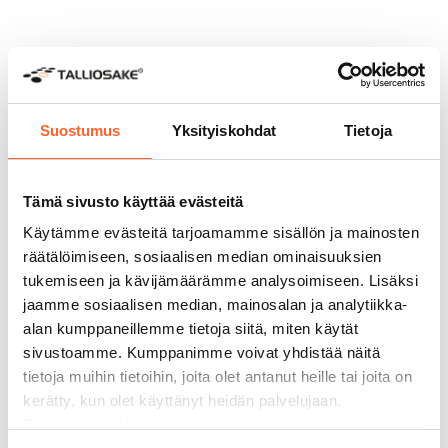
Korkein AAA-
luottoluokitus
Suostumus
Yksityiskohdat
Tietoja
Tämä sivusto käyttää evästeitä
Kauppalehden Menestyjät
Käytämme evästeitä tarjoamamme sisällön ja mainosten
2025
räätälöimiseen, sosiaalisen median ominaisuuksien
tukemiseen ja kävijämäärämme analysoimiseen. Lisäksi
jaamme sosiaalisen median, mainosalan ja analytiikka-
Asiakkaidemme kokemuksia
alan kumppaneillemme tietoja siitä, miten käytät
Talliosakkeesta
sivustoamme. Kumppanimme voivat yhdistää näitä
tietoja muihin tietoihin, joita olet antanut heille tai joita on
kerätty, kun olet käyttänyt heidän palvelujaan.
Tietosuojaseloste