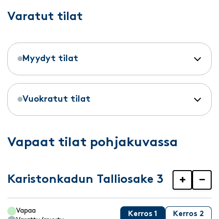
Varatut tilat
Myydyt tilat
Vuokratut tilat
Vapaat tilat pohjakuvassa
Karistonkadun Talliosake 3
+
−
Vapaa
Kerros 1
Kerros 2