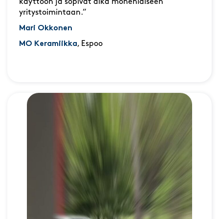
käyttöön ja sopivat aika monenlaiseen
yritystoimintaan.”
Mari Okkonen
MO Keramiikka
, Espoo