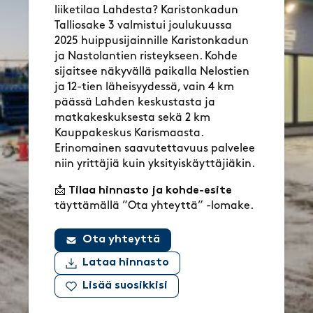
liiketilaa Lahdesta? Karistonkadun
Talliosake 3 valmistui joulukuussa
2025 huippusijainnille Karistonkadun
ja Nastolantien risteykseen. Kohde
sijaitsee näkyvällä paikalla Nelostien
ja 12-tien läheisyydessä, vain 4 km
päässä Lahden keskustasta ja
matkakeskuksesta sekä 2 km
Kauppakeskus Karismaasta.
Erinomainen saavutettavuus palvelee
niin yrittäjiä kuin yksityiskäyttäjiäkin.
📩
Tilaa hinnasto ja kohde-esite
täyttämällä ”Ota yhteyttä” -lomake.
Ota yhteyttä
Lataa hinnasto
Lisää suosikkisi