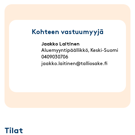
Kohteen vastuumyyjä
Jaakko Laitinen
Aluemyyntipäällikkö, Keski-Suomi
0409030706
jaakko.laitinen@talliosake.fi
Tilat