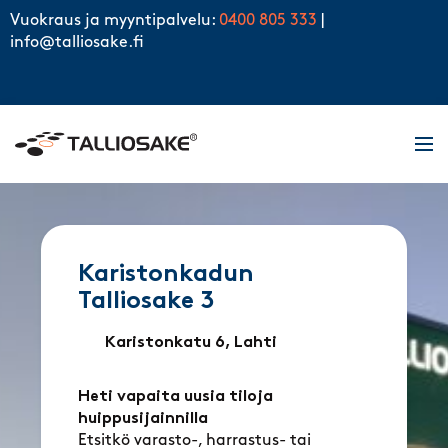
Skip to content
Vuokraus ja myyntipalvelu:
0400 805 333
|
info@talliosake.fi
Men
Karistonkadun
Talliosake 3
Karistonkatu 6, Lahti
Heti vapaita uusia tiloja
huippusijainnilla
Etsitkö varasto-, harrastus- tai