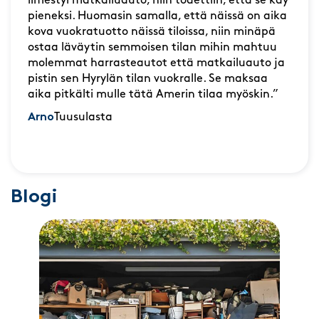
ilmestyi matkailuauto, niin todettiin, että se käy
pieneksi. Huomasin samalla, että näissä on aika
kova vuokratuotto näissä tiloissa, niin minäpä
ostaa läväytin semmoisen tilan mihin mahtuu
molemmat harrasteautot että matkailuauto ja
pistin sen Hyrylän tilan vuokralle. Se maksaa
aika pitkälti mulle tätä Amerin tilaa myöskin.”
Arno
Tuusulasta
Blogi