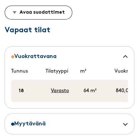
Avaa suodattimet
Vapaat tilat
Vuokrattavana
Tunnus
Tilatyyppi
m²
Vuokra/k
18
Varasto
64 m²
840,00 €/
Myytävänä