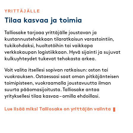
YRITTÄJÄLLE
Tilaa kasvaa ja toimia
Talliosake tarjoaa yrittäjälle joustavan ja
kustannustehokkaan tilaratkaisun varastointiin,
tukikohdaksi, huoltotöihin tai vaikkapa
verkkokaupan logistiikkaan. Hyvä sijainti ja sujuvat
kulkuyhteydet tukevat tehokasta arkea.
Voit valita itsellesi sopivan ratkaisun: oston tai
vuokrauksen. Ostaessasi saat oman pitkäjänteisen
toimipisteen, vuokraamalla joustavuutta ilman
suurta pääomasijoitusta. Talliosake antaa
yrityksellesi tilaa kasvaa – omilla ehdoillasi.
Lue lisää miksi Talliosake on yrittäjän valinta