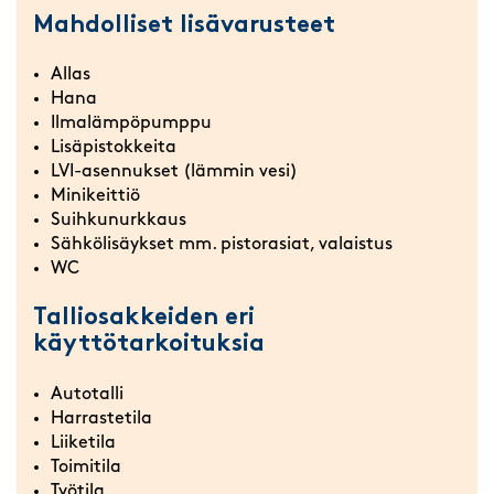
Mahdolliset lisävarusteet
Allas
Hana
Ilmalämpöpumppu
Lisäpistokkeita
LVI-asennukset (lämmin vesi)
Minikeittiö
Suihkunurkkaus
Sähkölisäykset mm. pistorasiat, valaistus
WC
Talliosakkeiden eri
käyttötarkoituksia
Autotalli
Harrastetila
Liiketila
Toimitila
Työtila