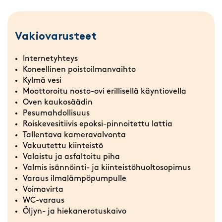
Vakiovarusteet
Internetyhteys
Koneellinen poistoilmanvaihto
Kylmä vesi
Moottoroitu nosto-ovi erillisellä käyntiovella
Oven kaukosäädin
Pesumahdollisuus
Roiskevesitiivis epoksi-pinnoitettu lattia
Tallentava kameravalvonta
Vakuutettu kiinteistö
Valaistu ja asfaltoitu piha
Valmis isännöinti- ja kiinteistöhuoltosopimus
Varaus ilmalämpöpumpulle
Voimavirta
WC-varaus
Öljyn- ja hiekanerotuskaivo