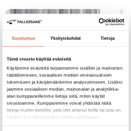
Suostumus
Yksityiskohdat
Tietoja
Tämä sivusto käyttää evästeitä
Käytämme evästeitä tarjoamamme sisällön ja mainosten
räätälöimiseen, sosiaalisen median ominaisuuksien
tukemiseen ja kävijämäärämme analysoimiseen. Lisäksi
jaamme sosiaalisen median, mainosalan ja analytiikka-
alan kumppaneillemme tietoja siitä, miten käytät
sivustoamme. Kumppanimme voivat yhdistää näitä
SIJOITTAJALLE
tietoja muihin tietoihin, joita olet antanut heille tai joita on
Vakaata tuottoa ja
kerätty, kun olet käyttänyt heidän palvelujaan.
vaivattomuutta
Tietosuojaseloste