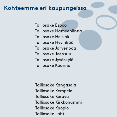
Kohteemme eri kaupungeissa
Talliosake Espoo
Talliosake Hämeenlinna
Talliosake Helsinki
Talliosake Hyvinkää
Talliosake Järvenpää
Talliosake Joensuu
Talliosake Jyväskylä
Talliosake Kaarina
Talliosake Kangasala
Talliosake Kempele
Talliosake Kerava
Talliosake Kirkkonummi
Talliosake Kuopio
Talliosake Lahti