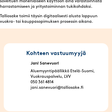
soveltuen monenlaiseen käyttöön aina varastoinnista
harrastamiseen ja yritystoiminnan tukikohdaksi.
Talliosake toimii täysin digitaalisesti alusta loppuun
vuokra- tai kauppasopimuksen prosessin aikana.
Kohteen vastuumyyjä
Jani Sanevuori
Aluemyyntipäällikkö Etelä-Suomi,
Vuokrauspalvelu, LVV
050 361 4814
jani.sanevuori@talliosake.fi