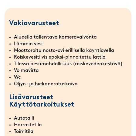
Vakiovarusteet
Alueella tallentava kameravalvonta
Lämmin vesi
Moottoroitu nosto-ovi erillisellä käyntiovella
Roiskevesitiivis epoksi-pinnoitettu lattia
Tilassa pesumahdollisuus (roiskevedenkestävä)
Voimavirta
Wc
Öljyn- ja hiekanerotuskaivo
Lisävarusteet
Käyttötarkoitukset
Autotalli
Harrastetila
Toimitila