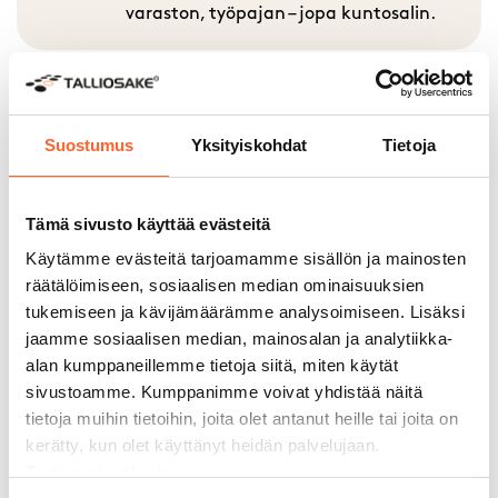
varaston, työpajan – jopa kuntosalin.
Suostumus
Yksityiskohdat
Tietoja
30 + paikkakuntaa
Monikäyttöiset tilamme sopivat
moneen tarkoitukseen. Yli 6 000
Tämä sivusto käyttää evästeitä
asiakastamme on jo muokannut
Käytämme evästeitä tarjoamamme sisällön ja mainosten
Talliosakkeesta unelmiensa autotallin,
räätälöimiseen, sosiaalisen median ominaisuuksien
varaston, työpajan – jopa kuntosalin.
tukemiseen ja kävijämäärämme analysoimiseen. Lisäksi
jaamme sosiaalisen median, mainosalan ja analytiikka-
alan kumppaneillemme tietoja siitä, miten käytät
sivustoamme. Kumppanimme voivat yhdistää näitä
tietoja muihin tietoihin, joita olet antanut heille tai joita on
15 + vuotta kokemusta
kerätty, kun olet käyttänyt heidän palvelujaan.
Tietosuojaseloste
Monikäyttöiset tilamme sopivat