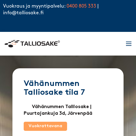
Skip to content
Vuokraus ja myyntipalvelu:
0400 805 333
|
info@talliosake.fi
Men
Vähänummen
Talliosake tila 7
Vähänummen Talliosake
|
Puurtajankuja 3d, Järvenpää
Vuokrattavana