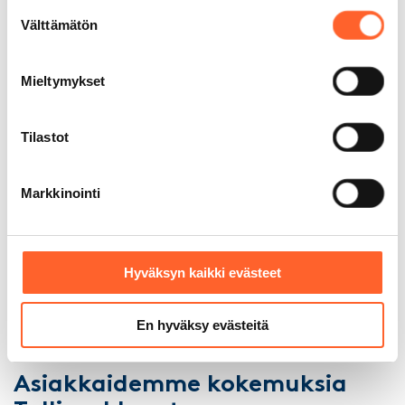
moneen tarkoitukseen. Yli 6 000
Suostumuksen
asiakastamme on jo muokannut
Välttämätön
valinta
Talliosakkeesta unelmiensa autotallin,
varaston, työpajan – jopa kuntosalin.
Mieltymykset
Tilastot
Korkein AAA-
Markkinointi
luottoluokitus
Hyväksyn kaikki evästeet
Kauppalehden Menestyjät
2025
En hyväksy evästeitä
Asiakkaidemme kokemuksia