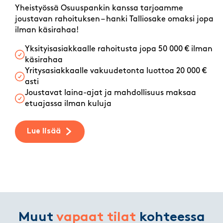
Yheistyössä Osuuspankin kanssa tarjoamme
joustavan rahoituksen – hanki Talliosake omaksi jopa
ilman käsirahaa!
Yksityisasiakkaalle rahoitusta jopa 50 000 € ilman
käsirahaa
Yritysasiakkaalle vakuudetonta luottoa 20 000 €
asti
Joustavat laina-ajat ja mahdollisuus maksaa
etuajassa ilman kuluja
Lue lisää
Muut
vapaat tilat
kohteessa