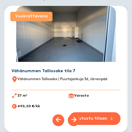
Vuokrattavana
Vähänummen Talliosake tila 7
Vähänummen Talliosake
| Puurtajankuja 3d, Järvenpää
37 m²
Varasto
490,00 €/kk
Tutustu tilaan
Previous slide
Next slide