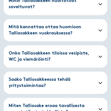
Mihin Talliosakkeen huoltotilat
soveltuvat?
Mitä kannattaa ottaa huomioon
Talliosakkeen vuokrauksessa?
Onko Talliosakkeen tiloissa vesipiste,
WC ja viemäröinti?
Saako Talliosakkeessa tehdä
yritystoimintaa?
Miten Talliosake eroaa tavallisesta