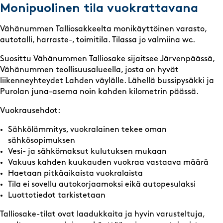
Monipuolinen tila vuokrattavana
Vähänummen Talliosakkeelta monikäyttöinen varasto,
autotalli, harraste-, toimitila. Tilassa jo valmiina wc.
Suosittu Vähänummen Talliosake sijaitsee Järvenpäässä,
Vähänummen teollisuusalueella, josta on hyvät
liikenneyhteydet Lahden väylälle. Lähellä bussipysäkki ja
Purolan juna-asema noin kahden kilometrin päässä.
Vuokrausehdot:
Sähkölämmitys, vuokralainen tekee oman
sähkösopimuksen
Vesi- ja sähkömaksut kulutuksen mukaan
Vakuus kahden kuukauden vuokraa vastaava määrä
Haetaan pitkäaikaista vuokralaista
Tila ei sovellu autokorjaamoksi eikä autopesulaksi
Luottotiedot tarkistetaan
Talliosake-tilat ovat laadukkaita ja hyvin varusteltuja,