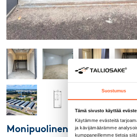
Suostumus
Tämä sivusto käyttää eväste
Käytämme evästeitä tarjoama
Monipuolinen tila vuokratt
ja kävijämäärämme analysoim
kumppaneillemme tietoja siitä