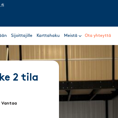
.fi
ään
Sijoittajille
Karttahaku
Meistä
Ota yhteyttä
ke 2 tila
, Vantaa