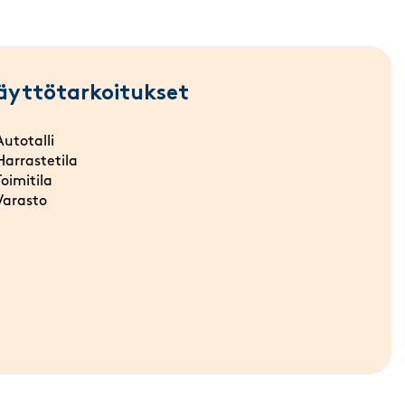
äyttötarkoitukset
Autotalli
Harrastetila
Toimitila
Varasto