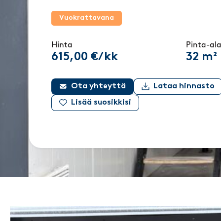
Vuokrattavana
Hinta
Pinta-al
615,00 €/kk
32 m²
Ota yhteyttä
Lataa hinnasto
Lisää suosikkisi