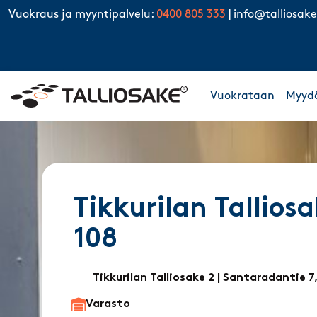
Skip to content
Vuokraus ja myyntipalvelu:
0400 805 333
|
info@talliosake
Vuokrataan
Myyd
Tikkurilan Talliosa
108
Tikkurilan Talliosake 2
| Santaradantie 7
Varasto