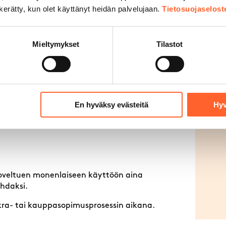
n kerätty, kun olet käyttänyt heidän palvelujaan.
Tietosuojaselost
li, harraste-, toimitila. Tilassa varastotaso
 Lahdenväylää. Lyhyt matka mm. Tikkurilan
Mieltymykset
Tilastot
muksen
En hyväksy evästeitä
Hyv
, soveltuen monenlaiseen käyttöön aina
ohdaksi.
uokra- tai kauppasopimusprosessin aikana.