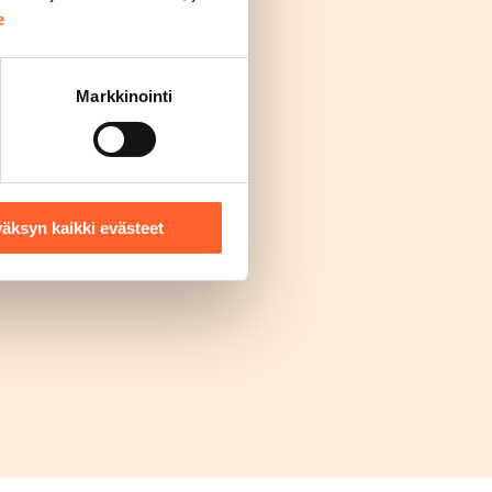
e
Markkinointi
äksyn kaikki evästeet