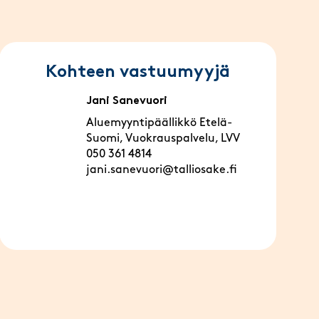
Kohteen vastuumyyjä
Jani Sanevuori
Aluemyyntipäällikkö Etelä-
Suomi, Vuokrauspalvelu, LVV
050 361 4814
jani.sanevuori@talliosake.fi