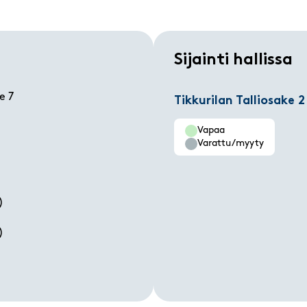
Sijainti hallissa
e 7
Tikkurilan Talliosake 2
Vapaa
Varattu/myyty
)
)