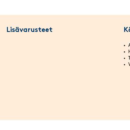
Lisävarusteet
K