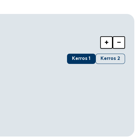
+
−
Kerros 1
Kerros 2