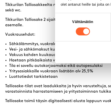
olet antanut heille tai joita o
Tikkurilan Talliosakkeelta monikäyttöinen varasto, autotal
sekä wc.
Suostumuksen
Tikkurilan Talliosake 2 sijaitsee lähellä Kehä III:sta ja
Välttämätön
valinta
asemalle.
Vuokrausehdot:
Sähkölämmitys, vuokralainen tekee oman sähkösopi
Vesi- ja sähkömaksut kulutuksen mukaan
Vakuus kahden kuukauden vuokraa vastaava määrä
Haetaan pitkäaikaista vuokralaista
Tila ei sovellu autokorjaamoksi eikä autopesulaksi
Yritysasiakkaille vuokraan lisätään alv 25,5%
Luottotiedot tarkistetaan
Talliosake-tilat ovat laadukkaita ja hyvin varusteltuja
varastoinnista harrastamiseen ja yritystoiminnan tukik
Talliosake toimii täysin digitaalisesti alusta loppuun v