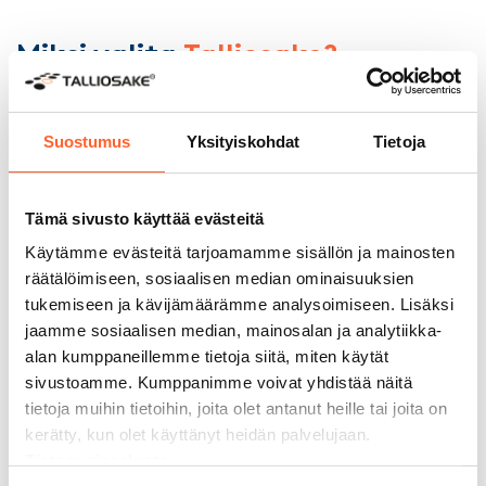
Miksi valita
Talliosake?
Suostumus
Yksityiskohdat
Tietoja
6000+ asiakasta
Monikäyttöiset tilamme sopivat
moneen tarkoitukseen. Yli 6 000
Tämä sivusto käyttää evästeitä
asiakastamme on jo muokannut
Käytämme evästeitä tarjoamamme sisällön ja mainosten
Talliosakkeesta unelmiensa autotallin,
räätälöimiseen, sosiaalisen median ominaisuuksien
varaston, työpajan – jopa kuntosalin.
tukemiseen ja kävijämäärämme analysoimiseen. Lisäksi
jaamme sosiaalisen median, mainosalan ja analytiikka-
alan kumppaneillemme tietoja siitä, miten käytät
sivustoamme. Kumppanimme voivat yhdistää näitä
tietoja muihin tietoihin, joita olet antanut heille tai joita on
200 000 m² rakennettuja
kerätty, kun olet käyttänyt heidän palvelujaan.
tiloja
Tietosuojaseloste