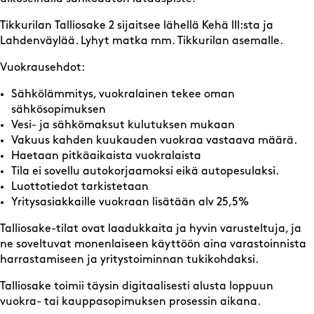
Tikkurilan Talliosake 2 sijaitsee lähellä Kehä III:sta ja
Lahdenväylää. Lyhyt matka mm. Tikkurilan asemalle.
Vuokrausehdot:
Sähkölämmitys, vuokralainen tekee oman
sähkösopimuksen
Vesi- ja sähkömaksut kulutuksen mukaan
Vakuus kahden kuukauden vuokraa vastaava määrä.
Haetaan pitkäaikaista vuokralaista
Tila ei sovellu autokorjaamoksi eikä autopesulaksi.
Luottotiedot tarkistetaan
Yritysasiakkaille vuokraan lisätään alv 25,5%
Talliosake-tilat ovat laadukkaita ja hyvin varusteltuja, ja
ne soveltuvat monenlaiseen käyttöön aina varastoinnista
harrastamiseen ja yritystoiminnan tukikohdaksi.
Talliosake toimii täysin digitaalisesti alusta loppuun
vuokra- tai kauppasopimuksen prosessin aikana.