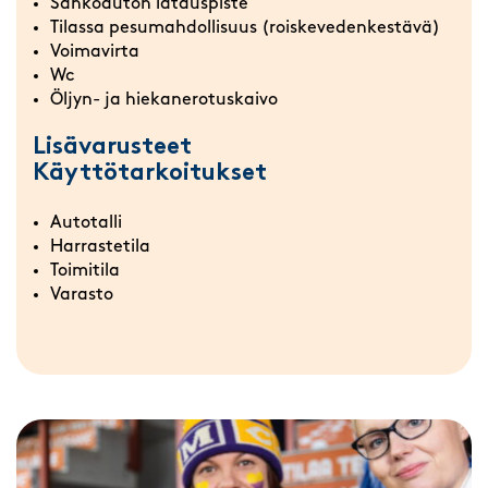
Sähköauton latauspiste
Tilassa pesumahdollisuus (roiskevedenkestävä)
Voimavirta
Wc
Öljyn- ja hiekanerotuskaivo
Lisävarusteet
Käyttötarkoitukset
Autotalli
Harrastetila
Toimitila
Varasto