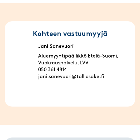
Kohteen vastuumyyjä
Jani Sanevuori
Aluemyyntipäällikkö Etelä-Suomi,
Vuokrauspalvelu, LVV
050 361 4814
jani.sanevuori@talliosake.fi