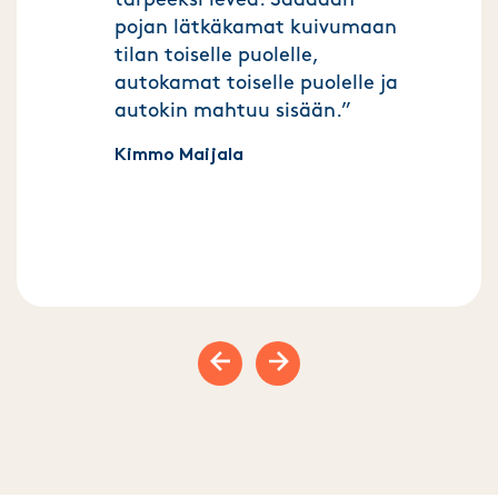
tarpeeksi leveä. Saadaan
pojan lätkäkamat kuivumaan
tilan toiselle puolelle,
autokamat toiselle puolelle ja
autokin mahtuu sisään.”
Kimmo Maijala
Previous slide
Next slide