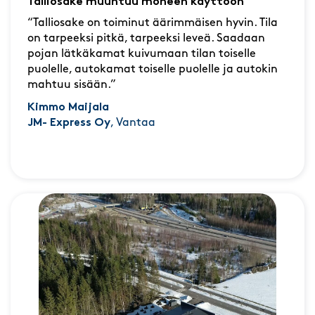
Talliosake muuntuu moneen käyttöön
“Talliosake on toiminut äärimmäisen hyvin. Tila
on tarpeeksi pitkä, tarpeeksi leveä. Saadaan
pojan lätkäkamat kuivumaan tilan toiselle
puolelle, autokamat toiselle puolelle ja autokin
mahtuu sisään.”
Kimmo Maijala
JM- Express Oy
, Vantaa