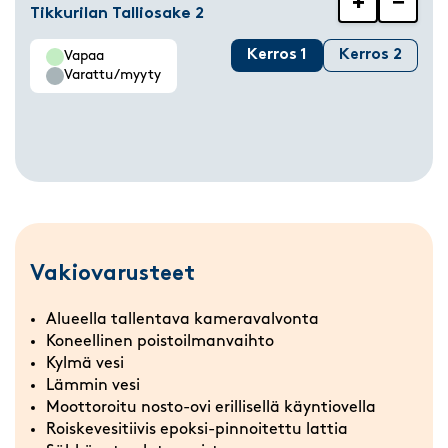
+
−
Tikkurilan Talliosake 2
Kerros 1
Kerros 2
Vapaa
Varattu/myyty
Vakiovarusteet
Alueella tallentava kameravalvonta
Koneellinen poistoilmanvaihto
Kylmä vesi
Lämmin vesi
Moottoroitu nosto-ovi erillisellä käyntiovella
Roiskevesitiivis epoksi-pinnoitettu lattia