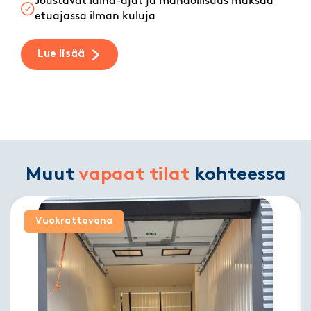
Joustavat laina-ajat ja mahdollisuus maksaa
etuajassa ilman kuluja
Lue lisää
Muut
vapaat tilat
kohteessa
Vuokrattavana