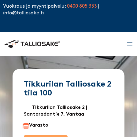
Skip to content
Vuokraus ja myyntipalvelu:
0400 805 333
|
info@talliosake.fi
Men
Tikkurilan Talliosake 2
tila 100
Tikkurilan Talliosake 2
|
Santaradantie 7, Vantaa
Varasto