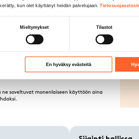
n kerätty, kun olet käyttänyt heidän palvelujaan.
Tietosuojaselost
n kaupunginosassa, Riihimäen eteläisen
eessa. Riihimäen keskustan palvelut vajaan 10
Mieltymykset
Tilastot
muksen
En hyväksy evästeitä
Hyv
 ja ne soveltuvat monenlaiseen käyttöön aina
ohdaksi.