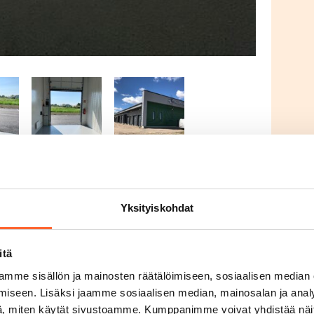
Yksityiskohdat
itä
ana!
mme sisällön ja mainosten räätälöimiseen, sosiaalisen median
iseen. Lisäksi jaamme sosiaalisen median, mainosalan ja analy
o, autotalli, harraste-, toimitila. Tilassa jo
, miten käytät sivustoamme. Kumppanimme voivat yhdistää näitä t