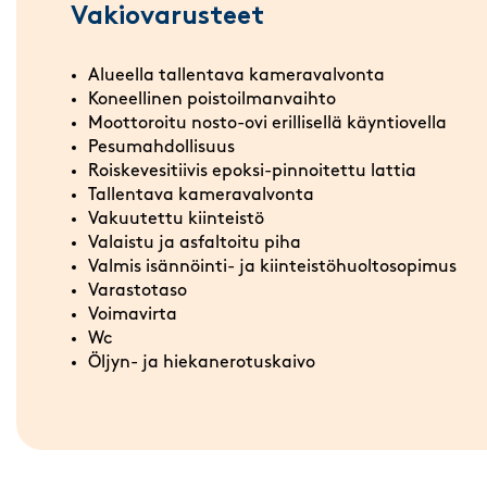
Vakiovarusteet
Alueella tallentava kameravalvonta
Koneellinen poistoilmanvaihto
Moottoroitu nosto-ovi erillisellä käyntiovella
Pesumahdollisuus
Roiskevesitiivis epoksi-pinnoitettu lattia
Tallentava kameravalvonta
Vakuutettu kiinteistö
Valaistu ja asfaltoitu piha
Valmis isännöinti- ja kiinteistöhuoltosopimus
Varastotaso
Voimavirta
Wc
Öljyn- ja hiekanerotuskaivo