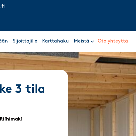
.fi
ään
Sijoittajille
Karttahaku
Meistä
Ota yhteyttä
ke 3 tila
 Riihimäki