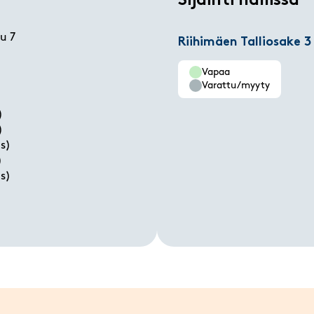
Sijainti hallissa
u 7
Riihimäen Talliosake 3
Vapaa
Varattu/myyty
)
)
s)
)
s)