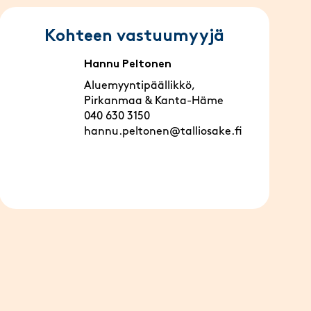
Kohteen vastuumyyjä
Hannu Peltonen
Aluemyyntipäällikkö,
Pirkanmaa & Kanta-Häme
040 630 3150
hannu.peltonen@talliosake.fi