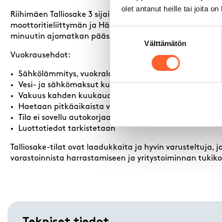
olet antanut heille tai joita o
Riihimäen Talliosake 3 sijaitsee huippupaikalla Mattila
moottoritieliittymän ja Hämeenlinnantien liittymän kup
Suostumuksen
minuutin ajomatkan päässä.
Välttämätön
valinta
Vuokrausehdot:
Sähkölämmitys, vuokralainen tekee oman sähkösopi
Vesi- ja sähkömaksut kulutuksen mukaan
Vakuus kahden kuukauden vuokraa vastaava määrä
Haetaan pitkäaikaista vuokralaista
Tila ei sovellu autokorjaamoksi eikä autopesulaksi
Luottotiedot tarkistetaan
Talliosake-tilat ovat laadukkaita ja hyvin varusteltuja,
varastoinnista harrastamiseen ja yritystoiminnan tukik