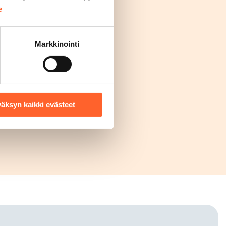
e
Markkinointi
äksyn kaikki evästeet