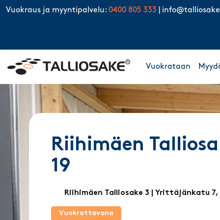
Skip to content
Vuokraus ja myyntipalvelu:
0400 805 333
|
info@talliosake
Vuokrataan
Myyd
Riihimäen Talliosa
19
Riihimäen Talliosake 3
| Yrittäjänkatu 7,
Vuokrattavana