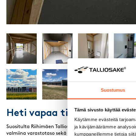
Suostumus
Tämä sivusto käyttää eväste
Heti vapaa tila vuokrattav
Käytämme evästeitä tarjoama
ja kävijämäärämme analysoim
Suositulta Riihimäen Talliosakkeelta monikäyttöinen varast
valmiina varastotaso sekä wc.
kumppaneillemme tietoja siitä