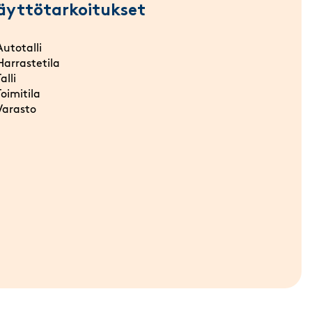
äyttötarkoitukset
Autotalli
Harrastetila
Talli
Toimitila
Varasto