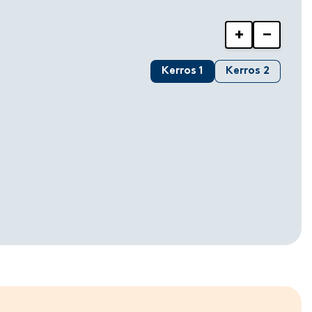
+
−
Kerros 1
Kerros 2