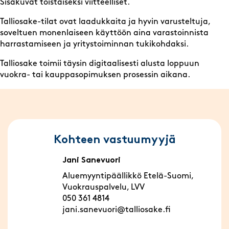
Sisäkuvat toistaiseksi viitteelliset.
Talliosake-tilat ovat laadukkaita ja hyvin varusteltuja,
soveltuen monenlaiseen käyttöön aina varastoinnista
harrastamiseen ja yritystoiminnan tukikohdaksi.
Talliosake toimii täysin digitaalisesti alusta loppuun
vuokra- tai kauppasopimuksen prosessin aikana.
Kohteen vastuumyyjä
Jani Sanevuori
Aluemyyntipäällikkö Etelä-Suomi,
Vuokrauspalvelu, LVV
050 361 4814
jani.sanevuori@talliosake.fi