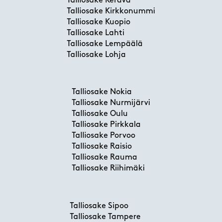
Talliosake Kerava
Talliosake Kirkkonummi
Talliosake Kuopio
Talliosake Lahti
Talliosake Lempäälä
Talliosake Lohja
Talliosake Nokia
Talliosake Nurmijärvi
Talliosake Oulu
Talliosake Pirkkala
Talliosake Porvoo
Talliosake Raisio
Talliosake Rauma
Talliosake Riihimäki
Talliosake Sipoo
Talliosake Tampere