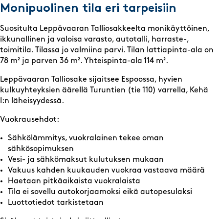
Monipuolinen tila eri tarpeisiin
Suositulta Leppävaaran Talliosakkeelta monikäyttöinen,
ikkunallinen ja valoisa varasto, autotalli, harraste-,
toimitila. Tilassa jo valmiina parvi. Tilan lattiapinta-ala on
78 m² ja parven 36 m². Yhteispinta-ala 114 m².
Leppävaaran Talliosake sijaitsee Espoossa, hyvien
kulkuyhteyksien äärellä Turuntien (tie 110) varrella, Kehä
I:n läheisyydessä.
Vuokrausehdot:
Sähkölämmitys, vuokralainen tekee oman
sähkösopimuksen
Vesi- ja sähkömaksut kulutuksen mukaan
Vakuus kahden kuukauden vuokraa vastaava määrä
Haetaan pitkäaikaista vuokralaista
Tila ei sovellu autokorjaamoksi eikä autopesulaksi
Luottotiedot tarkistetaan