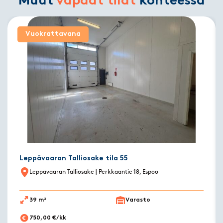
Muut
vapaat tilat
kohteessa
Vuokrattavana
Leppävaaran Talliosake tila 55
Leppävaaran Talliosake
| Perkkaantie 18, Espoo
39 m²
Varasto
750,00 €/kk