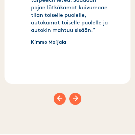
tarpeeksi leveä. Saadaan
pojan lätkäkamat kuivumaan
tilan toiselle puolelle,
autokamat toiselle puolelle ja
autokin mahtuu sisään.”
Kimmo Maijala
Previous slide
Next slide