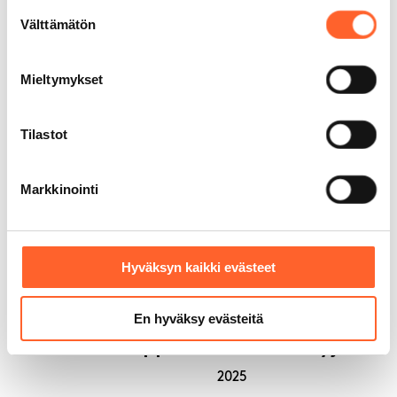
Suostumuksen
15 + vuotta kokemusta
Välttämätön
valinta
Monikäyttöiset tilamme sopivat
moneen tarkoitukseen. Yli 6 000
Mieltymykset
asiakastamme on jo muokannut
Talliosakkeesta unelmiensa autotallin,
varaston, työpajan – jopa kuntosalin.
Tilastot
Markkinointi
Korkein AAA-
luottoluokitus
Hyväksyn kaikki evästeet
En hyväksy evästeitä
Kauppalehden Menestyjät
2025