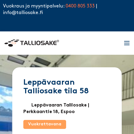
Skip to content
Vuokraus ja myyntipalvelu:
0400 805 333
|
info@talliosake.fi
Men
Leppävaaran
Talliosake tila 58
Leppävaaran Talliosake
|
Perkkaantie 18, Espoo
Vuokrattavana