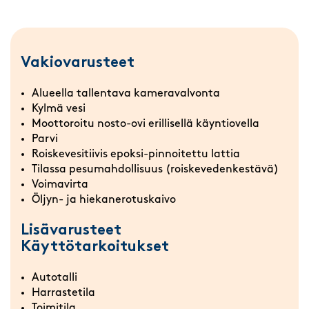
Vakiovarusteet
Alueella tallentava kameravalvonta
Kylmä vesi
Moottoroitu nosto-ovi erillisellä käyntiovella
Parvi
Roiskevesitiivis epoksi-pinnoitettu lattia
Tilassa pesumahdollisuus (roiskevedenkestävä)
Voimavirta
Öljyn- ja hiekanerotuskaivo
Lisävarusteet
Käyttötarkoitukset
Autotalli
Harrastetila
Toimitila