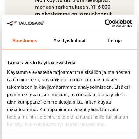
Monikäyttöiset tilamme sopivat
moneen tarkoitukseen. Yli 6 000
asiakastamme on jo muokannut
Talliosakkeesta unelmiensa autotallin,
varaston, työpajan – jopa kuntosalin.
Suostumus
Yksityiskohdat
Tietoja
Tämä sivusto käyttää evästeitä
30 + paikkakuntaa
Käytämme evästeitä tarjoamamme sisällön ja mainosten
Monikäyttöiset tilamme sopivat
räätälöimiseen, sosiaalisen median ominaisuuksien
moneen tarkoitukseen. Yli 6 000
tukemiseen ja kävijämäärämme analysoimiseen. Lisäksi
asiakastamme on jo muokannut
jaamme sosiaalisen median, mainosalan ja analytiikka-
Talliosakkeesta unelmiensa autotallin,
alan kumppaneillemme tietoja siitä, miten käytät
varaston, työpajan – jopa kuntosalin.
sivustoamme. Kumppanimme voivat yhdistää näitä
tietoja muihin tietoihin, joita olet antanut heille tai joita on
kerätty, kun olet käyttänyt heidän palvelujaan.
Tietosuojaseloste