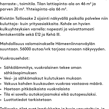
harraste-, toimitila. Tilan lattiapinta-ala on 46 m² ja
parven 20 m². Yhteispinta-ala 66 m².
Kivistön Talliosake 2 sijainti näkyvällä paikalla palvelee niin
kuluttaja- kuin yritysasiakkaita. Kohde on hyvien
kulkuyhteyksien varrella: nopeasti ja vaivattomasti
lentokentälle sekä E12 ja Kehä III.
Mahdollisuus valomainokselle Hämeenlinnanväylän
suuntaan. 56000 autoa/vrk tarjoaa runsaan näkyvyyden.
Vuokrausehdot:
Sähkölämmitys, vuokralainen tekee oman
sähkösopimuksen
Vesi- ja sähkömaksut kulutuksen mukaan
Vakuus kahden kuukauden vuokraa vastaava määrä.
Haetaan pitkäaikaista vuokralaista
Tila ei sovellu autokorjaamoksi eikä autopesulaksi.
Luottotiedot tarkistetaan