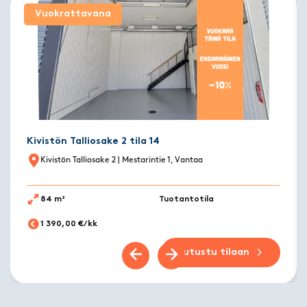
Vuokrattavana
Kivistön Talliosake 2 tila 14
Kivistön Talliosake 2
| Mestarintie 1, Vantaa
84 m²
Tuotantotila
1 390,00 €/kk
Tutustu tilaan
Previous slide
Next slide