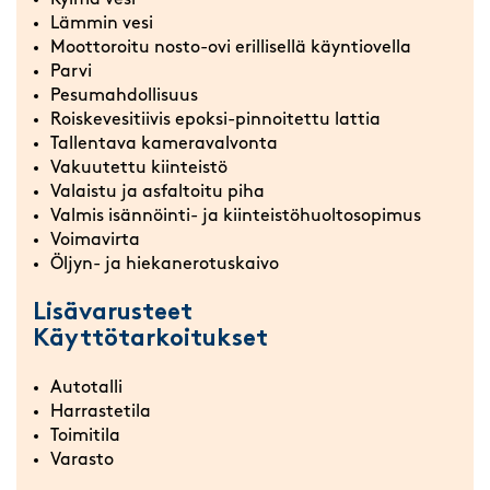
Kylmä vesi
Lämmin vesi
Moottoroitu nosto-ovi erillisellä käyntiovella
Parvi
Pesumahdollisuus
Roiskevesitiivis epoksi-pinnoitettu lattia
Tallentava kameravalvonta
Vakuutettu kiinteistö
Valaistu ja asfaltoitu piha
Valmis isännöinti- ja kiinteistöhuoltosopimus
Voimavirta
Öljyn- ja hiekanerotuskaivo
Lisävarusteet
Käyttötarkoitukset
Autotalli
Harrastetila
Toimitila
Varasto