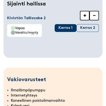
Sijainti hallissa
+
−
Kivistön Talliosake 2
Kerros 1
Kerros 2
Vapaa
Varattu/myyty
Vakiovarusteet
Ilmalämpöpumppu
Internetyhteys
Koneellinen poistoilmanvaihto