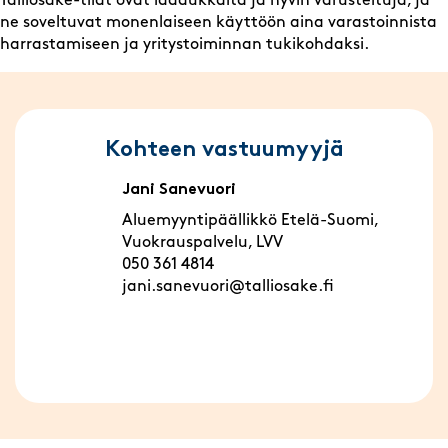
Talliosake-tilat ovat laadukkaita ja hyvin varusteltuja, ja
ne soveltuvat monenlaiseen käyttöön aina varastoinnista
harrastamiseen ja yritystoiminnan tukikohdaksi.
Kohteen vastuumyyjä
Jani Sanevuori
Aluemyyntipäällikkö Etelä-Suomi,
Vuokrauspalvelu, LVV
050 361 4814
jani.sanevuori@talliosake.fi