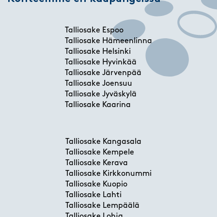
Talliosake Espoo
Talliosake Hämeenlinna
Talliosake Helsinki
Talliosake Hyvinkää
Talliosake Järvenpää
Talliosake Joensuu
Talliosake Jyväskylä
Talliosake Kaarina
Talliosake Kangasala
Talliosake Kempele
Talliosake Kerava
Talliosake Kirkkonummi
Talliosake Kuopio
Talliosake Lahti
Talliosake Lempäälä
Talliosake Lohja