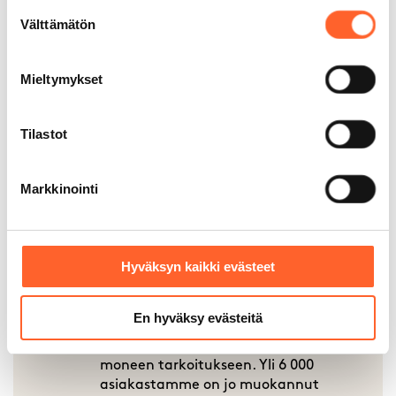
Suostumuksen
Välttämätön
valinta
Mieltymykset
30 + paikkakuntaa
Monikäyttöiset tilamme sopivat
Tilastot
moneen tarkoitukseen. Yli 6 000
asiakastamme on jo muokannut
Talliosakkeesta unelmiensa autotallin,
Markkinointi
varaston, työpajan – jopa kuntosalin.
Hyväksyn kaikki evästeet
15 + vuotta kokemusta
En hyväksy evästeitä
Monikäyttöiset tilamme sopivat
moneen tarkoitukseen. Yli 6 000
asiakastamme on jo muokannut