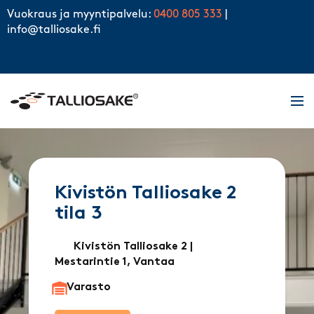
Skip to content
Vuokraus ja myyntipalvelu:
0400 805 333
|
info@talliosake.fi
Men
Kivistön Talliosake 2
tila 3
Kivistön Talliosake 2
|
Mestarintie 1, Vantaa
Varasto