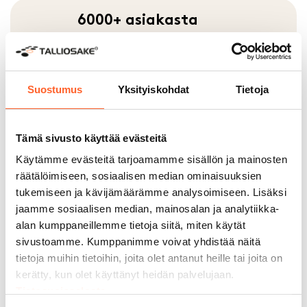
6000+ asiakasta
Monikäyttöiset tilamme sopivat
moneen tarkoitukseen. Yli 6 000
asiakastamme on jo muokannut
Suostumus
Yksityiskohdat
Tietoja
Talliosakkeesta unelmiensa autotallin,
varaston, työpajan – jopa kuntosalin.
Tämä sivusto käyttää evästeitä
Käytämme evästeitä tarjoamamme sisällön ja mainosten
räätälöimiseen, sosiaalisen median ominaisuuksien
200 000 m² rakennettuja
tukemiseen ja kävijämäärämme analysoimiseen. Lisäksi
tiloja
jaamme sosiaalisen median, mainosalan ja analytiikka-
alan kumppaneillemme tietoja siitä, miten käytät
Monikäyttöiset tilamme sopivat
sivustoamme. Kumppanimme voivat yhdistää näitä
moneen tarkoitukseen. Yli 6 000
tietoja muihin tietoihin, joita olet antanut heille tai joita on
asiakastamme on jo muokannut
kerätty, kun olet käyttänyt heidän palvelujaan.
Talliosakkeesta unelmiensa autotallin,
Tietosuojaseloste
varaston, työpajan – jopa kuntosalin.