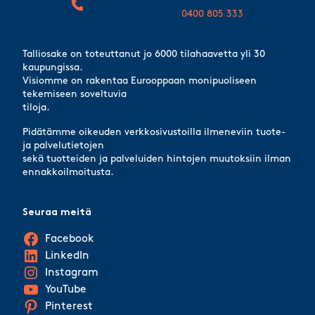
0400 805 333
Talliosake on toteuttanut jo 6000 tilahaavetta yli 30
kaupungissa.
Visiomme on rakentaa Eurooppaan monipuoliseen
tekemiseen soveltuvia
tiloja.
Pidätämme oikeuden verkkosivustoilla ilmeneviin tuote-
ja palvelutietojen
sekä tuotteiden ja palveluiden hintojen muutoksiin ilman
ennakkoilmoitusta.
Seuraa meitä
Facebook
LinkedIn
Instagram
YouTube
Pinterest