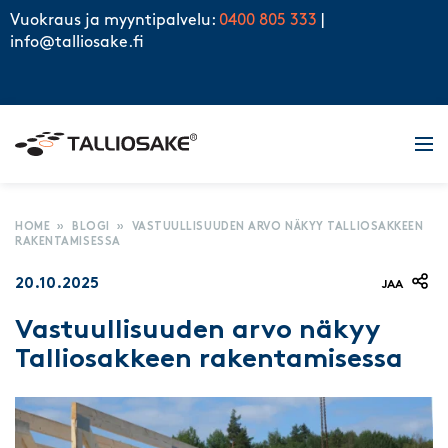
Skip to content
Vuokraus ja myyntipalvelu:
0400 805 333
|
info@talliosake.fi
Men
HOME
»
BLOGI
»
VASTUULLISUUDEN ARVO NÄKYY TALLIOSAKKEEN
RAKENTAMISESSA
20.10.2025
JAA
Vastuullisuuden arvo näkyy
Talliosakkeen rakentamisessa