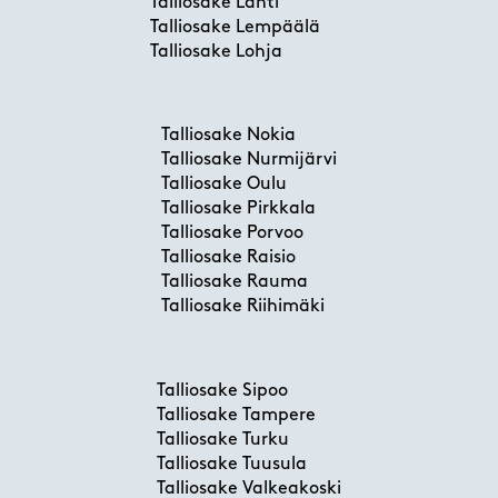
Talliosake Lahti
Talliosake Lempäälä
Talliosake Lohja
Talliosake Nokia
Talliosake Nurmijärvi
Talliosake Oulu
Talliosake Pirkkala
Talliosake Porvoo
Talliosake Raisio
Talliosake Rauma
Talliosake Riihimäki
Talliosake Sipoo
Talliosake Tampere
Talliosake Turku
Talliosake Tuusula
Talliosake Valkeakoski