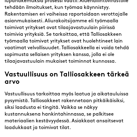
lupahakemuksia prosessi vaatii: Aluehallintovirastolle
tehdään ilmoitukset, kun työmaa käynnistyy.
Rakentamisen eri vaiheissa raportoidaan verottajalle
asianmukaisesti. Aliurakoitsijamme eli työmaalla
toimivat yritykset ovat tilaajavastuulain piirissä
toimivia yrityksiä. Se tarkoittaa, että Talliosakkeen
työmaalla toimivat yritykset ovat huolehtineet lain
vaatimat velvollisuudet. Talliosakkeella ei voida tehdä
sopimusta sellaisen yrityksen kanssa, jolla ei ole
tilaajavastuulain mukaiset toiminnot kunnossa.
Vastuullisuus on Talliosakkeen tärkeä
arvo
Vastuullisuus tarkoittaa myös laatua ja aikatauluissa
pysymistä. Talliosakkeet rakennetaan pitkäikäisiksi,
siksi laadusta ei tingitä. Vaikka se näkyy
kustannuksena hankintahinnassa, se palkitsee
materiaalien kestävyydessä. Asiakkaat ansaitsevat
laadukkaat ja toimivat tilat.