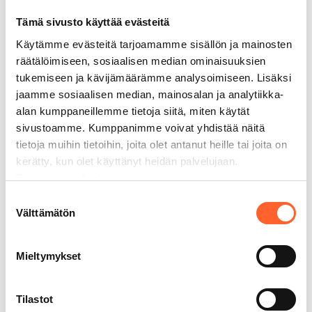
Tämä sivusto käyttää evästeitä
Käytämme evästeitä tarjoamamme sisällön ja mainosten
räätälöimiseen, sosiaalisen median ominaisuuksien
tukemiseen ja kävijämäärämme analysoimiseen. Lisäksi
jaamme sosiaalisen median, mainosalan ja analytiikka-
alan kumppaneillemme tietoja siitä, miten käytät
sivustoamme. Kumppanimme voivat yhdistää näitä
tietoja muihin tietoihin, joita olet antanut heille tai joita on
kerätty, kun olet käyttänyt heidän palvelujaan.
Tietosuojaseloste
27.07.2026
Suostumuksen
Näyttääkö sinun autotallisi tältä?
Välttämätön
valinta
Lue lisää
Mieltymykset
Tilastot