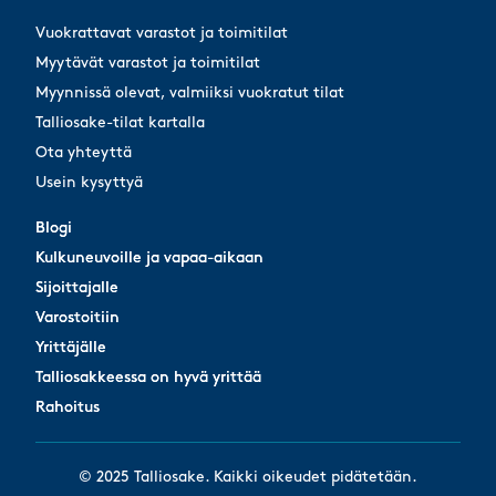
Vuokrattavat varastot ja toimitilat
Myytävät varastot ja toimitilat
Myynnissä olevat, valmiiksi vuokratut tilat
Talliosake-tilat kartalla
Ota yhteyttä
Usein kysyttyä
Blogi
Blogi
Kulkuneuvoille ja vapaa-aikaan
Kulkuneuvoille ja vapaa-aikaan
Sijoittajalle
Sijoittajalle
Varostoitiin
Varostoitiin
Yrittäjälle
Yrittäjälle
Talliosakkeessa on hyvä yrittää
Talliosakkeessa on hyvä yrittää
Rahoitus
Rahoitus
© 2025 Talliosake. Kaikki oikeudet pidätetään.