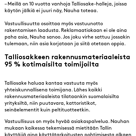
– Meillä on 10 vuotta vanhoja Talliosake-halleja, joissa
käytön jälkiä ei juuri näy, Nauha toteaa.
Vastuullisuutta osoittaa myös vastuunotto
rakentamisen laadusta. Reklamaatiokaan ei ole aina
paha asia, Nauha sanoo. Jos joku virhe sattuu jossakin
tulemaan, niin asia korjataan ja siitä otetaan oppia.
Talliosakkeen rakennusmateriaaleista
95 % kotimaisilta toimijoilta
Talliosake haluaa kantaa vastuuta myös
yhteiskunnallisena toimijana. Lähes kaikki
rakennusmateriaaleista tilataankin suomalaisilta
yrityksiltä, niin puutavara, kattoristikot,
seinäelementit kuin peltituotteetkin.
Vastuullisuus on myös hyvää asiakaspalvelua. Nauhan
mukaan kaikessa tekemisessä mietitään Tallin
käyttäjiä aina käyttötarkoitusten pohtimisesta alkaen