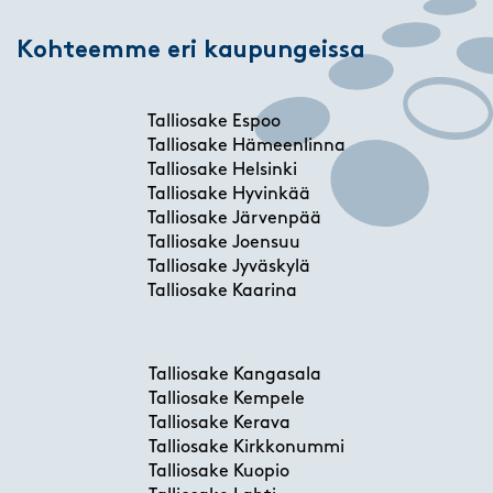
Kohteemme eri kaupungeissa
Talliosake Espoo
Talliosake Hämeenlinna
Talliosake Helsinki
Talliosake Hyvinkää
Talliosake Järvenpää
Talliosake Joensuu
Talliosake Jyväskylä
Talliosake Kaarina
Talliosake Kangasala
Talliosake Kempele
Talliosake Kerava
Talliosake Kirkkonummi
Talliosake Kuopio