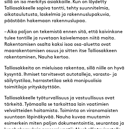
sillä on iso merkitys asiakkaille. Kun on löydetty
Talliosakkeelle sopiva tontti, tehty suunnitelmia,
aikataulutusta, laskelmia ja rakennuslupakuvia,
päästään hakemaan rakennuslupaa.
– Aika paljon on tekemistä ennen sitä, että kaivinkone
tulee tontille ja ruvetaan kaivelemaan niitä maita.
Rakentamisen osalta kaksi isoa osa-aluetta ovat
maarakentamisen osuus ja sitten itse Talliosakkeen
rakentaminen, Nauha kertoo.
Talliosakkeita on mieluisaa rakentaa, sillä niille on hyvä
kysyntä. Ihmiset tarvitsevat autotalleja, varasto- ja
säilytystilaa, harrastetilaa sekä monipuolisia
toimitiloja yrityskäyttöön.
Talliosakkeelle työturvallisuus ja vastuullisuus ovat
tärkeitä. Työmaalla se tarkoittaa lain vaatimien
velvoitteiden hoitamista. Toiminta on viranomaisten
suuntaan läpinäkyvää. Nauha kuvaa muutamin
esimerkein miten paljon dokumentointia, seurantaa ja