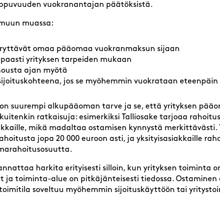
iippuvuuden vuokranantajan päätöksistä.
 muun muassa:
rryttävät omaa pääomaa vuokranmaksun sijaan
apaasti yrityksen tarpeiden mukaan
 nousta ajan myötä
s sijoituskohteena, jos se myöhemmin vuokrataan eteenpäin
n suurempi alkupääoman tarve ja se, että yrityksen pää
 kuitenkin ratkaisuja: esimerkiksi Talliosake tarjoaa rahoit
siakkaille, mikä madaltaa ostamisen kynnystä merkittävästi. 
oitusta jopa 20 000 euroon asti, ja yksityisasiakkaille raho
marahoitusosuutta.
nnattaa harkita erityisesti silloin, kun yrityksen toiminta 
ät ja toiminta-alue on pitkäjänteisesti tiedossa. Ostaminen
n toimitila soveltuu myöhemmin sijoituskäyttöön tai yrityst