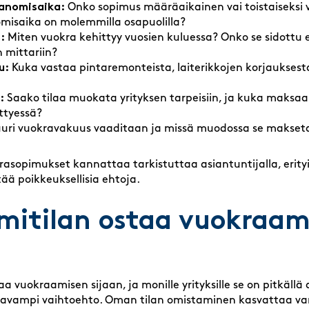
sanomisaika:
Onko sopimus määräaikainen vai toistaiseksi 
omisaika on molemmilla osapuolilla?
:
Miten vuokra kehittyy vuosien kuluessa? Onko se sidottu 
 mittariin?
u:
Kuka vastaa pintaremonteista, laiterikkojen korjaukses
:
Saako tilaa muokata yrityksen tarpeisiin, ja kuka maksa
ttyessä?
uri vuokravakuus vaaditaan ja missä muodossa se makset
krasopimukset kannattaa tarkistuttaa asiantuntijalla, erityi
tää poikkeuksellisia ehtoja.
imitilan ostaa vuokraam
taa vuokraamisen sijaan, ja monille yrityksille se on pitkällä 
ttavampi vaihtoehto. Oman tilan omistaminen kasvattaa var