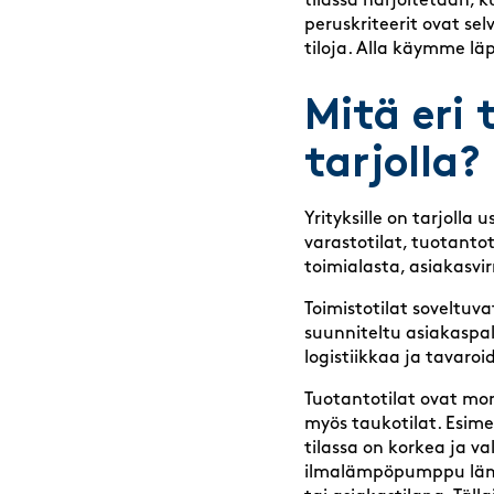
tilassa harjoitetaan, k
peruskriteerit ovat sel
tiloja. Alla käymme l
Mitä eri 
tarjolla?
Yrityksille on tarjolla u
varastotilat, tuotantoti
toimialasta, asiakasvir
Toimistotilat soveltuva
suunniteltu asiakaspal
logistiikkaa ja tavaroid
Tuotantotilat ovat mon
myös taukotilat. Esime
tilassa on korkea ja va
ilmalämpöpumppu lämm