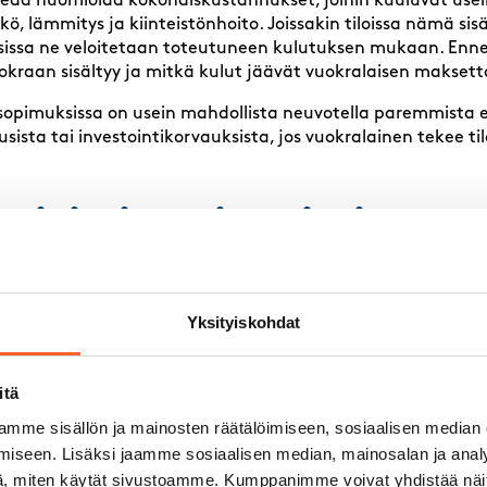
keää huomioida kokonaiskustannukset, joihin kuuluvat usei
kö, lämmitys ja kiinteistönhoito. Joissakin tiloissa nämä sis
sissa ne veloitetaan toteutuneen kulutuksen mukaan. Enn
uokraan sisältyy ja mitkä kulut jäävät vuokralaisen maksetta
asopimuksissa on usein mahdollista neuvotella paremmista 
ista tai investointikorvauksista, jos vuokralainen tekee ti
mitiloja voi etsiä ja löy
iinteistönvälittäjien kautta, suoraan kiinteistöyhtiöiltä, ver
kostojen avulla. Tehokkain tapa on yhdistää useampi kanava,
Yksityiskohdat
sa hakupalveluissa.
poja etsiä toimitilaa ovat:
itä
n ja toimitiloihin erikoistuneiden yritysten verkkosivut
mme sisällön ja mainosten räätälöimiseen, sosiaalisen median
palvelut ja -portaalit
iseen. Lisäksi jaamme sosiaalisen median, mainosalan ja analy
kiinteistöomistajiin tai rakennuttajiin
, miten käytät sivustoamme. Kumppanimme voivat yhdistää näitä t