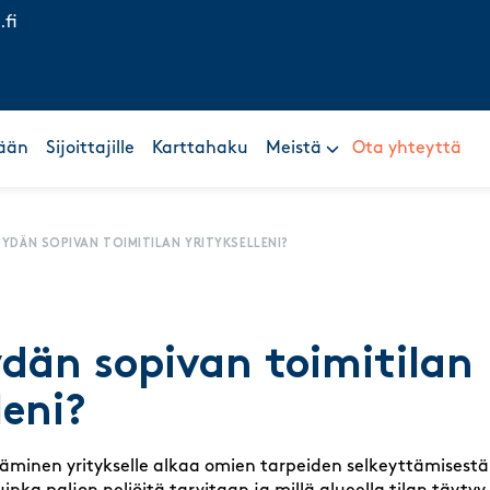
.fi
ään
Sijoittajille
Karttahaku
Meistä
Ota yhteyttä
ÖYDÄN SOPIVAN TOIMITILAN YRITYKSELLENI?
ydän sopivan toimitilan
leni?
täminen yritykselle alkaa omien tarpeiden selkeyttämisestä: