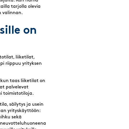
y sijaita. Kun nämä
illa tarjolla olevia
 valinnan.
sille on
tilat, liiketilat,
ppi riippuu yrityksen
kun taas liiketilat on
at palvelevat
i toimistotiloja.
la, säilytys ja usein
aan yrityskäyttöön:
suihku sekä
s neuvotteluhuoneena