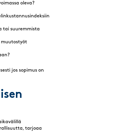
voimassa oleva?
elinkustannusindeksiin
ta tai suuremmista
a muutostyöt
aan?
sesti jos sopimus on
isen
aikavälillä
allisuutta, tarjoaa