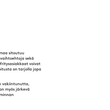
omaa sitoutuu
usvaihtoehtoja sekä
Yritysasiakkaat voivat
itusta on tarjolla jopa
on vakiintunutta,
 on myös järkevä
oiminnan