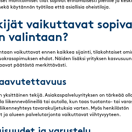
iset monitoimiset tilat sopivat erinomaisesti pienille ja keskisu
sekä käytännön työtilaa että asiallisia oheistiloja.
kijät vaikuttavat sopiv
an valintaan?
intaan vaikuttavat ennen kaikkea sijainti, tilakohtaiset om
uokrasopimuksen ehdot. Näiden lisäksi yrityksen kasvusuun
jaavat päätöstä merkittävästi.
 saavutettavuus
in yksittäinen tekijä. Asiakaspalveluyrityksen on tärkeää oll
lla liikennevälineillä tai autolla, kun taas tuotanto- tai va
ä liikenneyhteys tavarakuljetuksia varten. Myös henkilöstön
ja alueen palvelutarjonta vaikuttavat viihtyvyyteen.
isuudet ja varustelu