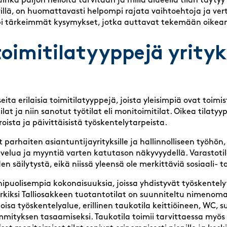
uinka paljon neliöitä tarvitaan ja millä alueella tilan täyty
villä, on huomattavasti helpompi rajata vaihtoehtoja ja verta
äpi tärkeimmät kysymykset, jotka auttavat tekemään oikean
toimitilatyyppejä yrityk
seita erilaisia toimitilatyyppejä, joista yleisimpiä ovat toimisto
lat ja niin sanotut työtilat eli monitoimitilat. Oikea tilatyy
roista ja päivittäisistä työskentelytarpeista.
t parhaiten asiantuntijayrityksille ja hallinnolliseen työhön, 
velua ja myyntiä varten katutason näkyvyydellä. Varastotil
en säilytystä, eikä niissä yleensä ole merkittäviä sosiaali- ta
ipuolisempia kokonaisuuksia, joissa yhdistyvät työskentelyti
rkiksi Talliosakkeen tuotantotilat on suunniteltu nimenom
loisa työskentelyalue, erillinen taukotila keittiöineen, WC, 
ityksen tasaamiseksi. Taukotila toimii tarvittaessa myö