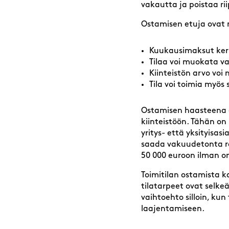
vakautta ja poistaa r
Ostamisen etuja ovat
Kuukausimaksut ke
Tilaa voi muokata v
Kiinteistön arvo voi
Tila voi toimia myö
Ostamisen haasteena o
kiinteistöön. Tähän on
yritys- että yksityisa
saada vakuudetonta rah
50 000 euroon ilman o
Toimitilan ostamista ka
tilatarpeet ovat selke
vaihtoehto silloin, ku
laajentamiseen.