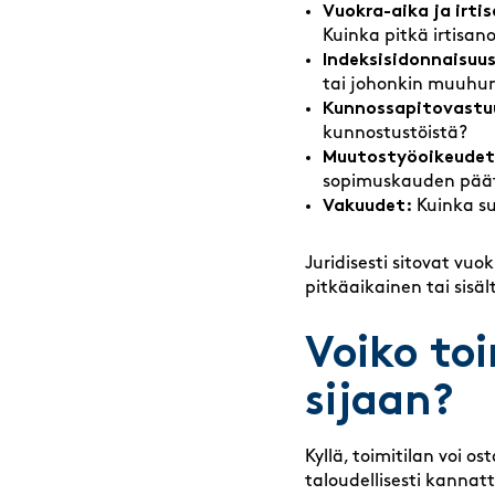
Vuokra-aika ja irti
Kuinka pitkä irtisan
Indeksisidonnaisuus
tai johonkin muuhun
Kunnossapitovastu
kunnostustöistä?
Muutostyöoikeudet
sopimuskauden pää
Vakuudet:
Kuinka su
Juridisesti sitovat vuo
pitkäaikainen tai sisäl
Voiko to
sijaan?
Kyllä, toimitilan voi os
taloudellisesti kanna