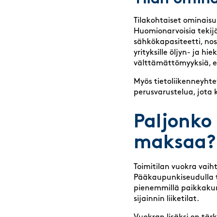
Tilakohtaiset ominaisu
Huomionarvoisia tekij
sähkökapasiteetti, nosto
yrityksille öljyn- ja 
välttämättömyyksiä, e
Myös tietoliikenneyhte
perusvarustelua, jota
Paljonko
maksaa?
Toimitilan vuokra vaih
Pääkaupunkiseudulla t
pienemmillä paikkakunn
sijainnin liiketilat.