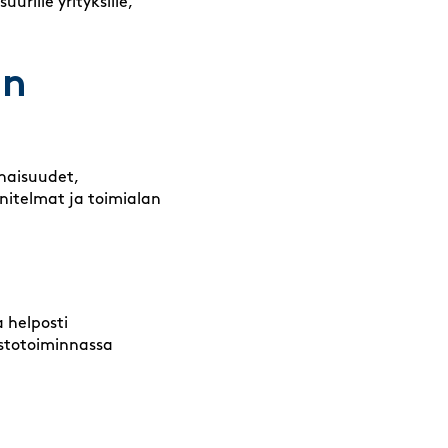
urille yrityksille,
an
inaisuudet,
nitelmat ja toimialan
a helposti
rastotoiminnassa