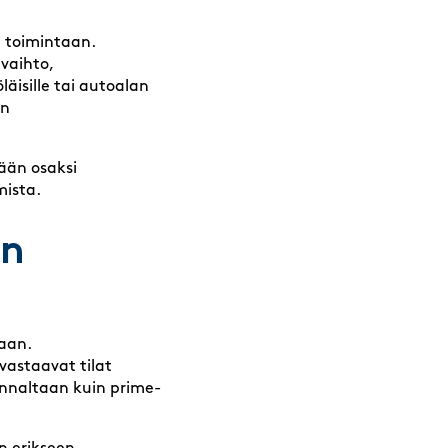
n toimintaan.
vaihto,
läisille tai autoalan
ön
yään osaksi
mista.
en
kaan.
astaavat tilat
hinnaltaan kuin prime-