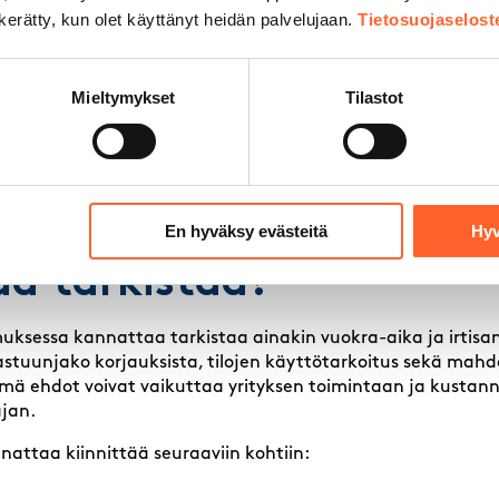
ärjestöt ja yrityshautomoverkostot
n kerätty, kun olet käyttänyt heidän palvelujaan.
Tietosuojaselost
a yrittäjäryhmät
ää tiloja tarjoavien yritysten omia myyntipalveluita, sill
Mieltymykset
Tilastot
u tai vuokrattu tila voi olla kustannustehokkaampi vaihtoe
sesti jos etsit tuotanto- tai työtilaa tietyltä alueelta, kanna
 uusia hankkeita.
mitilan vuokrasopimuks
En hyväksy evästeitä
Hyv
a tarkistaa?
muksessa kannattaa tarkistaa ainakin vuokra-aika ja irtis
stuunjako korjauksista, tilojen käyttötarkoitus sekä mahdo
ä ehdot voivat vaikuttaa yrityksen toimintaan ja kustann
jan.
nattaa kiinnittää seuraaviin kohtiin: