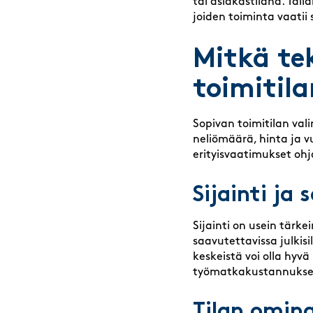
tai asiakastilana. Tälla
joiden toiminta vaatii 
Mitkä te
toimitil
Sopivan toimitilan val
neliömäärä, hinta ja v
erityisvaatimukset oh
Sijainti ja
Sijainti on usein tärke
saavutettavissa julkisi
keskeistä voi olla hyv
työmatkakustannukset 
Tilan omina