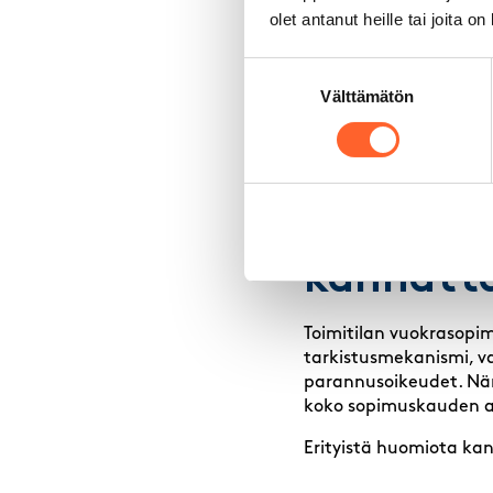
Paikalliset yrittäjäj
olet antanut heille tai joita o
Sosiaalinen media j
Suostumuksen
Kannattaa myös hyödynt
Välttämätön
valinta
rakennuttajalta ostett
kautta löydetty. Erityi
alueella suunnitteilla
Mitä toi
kannatta
Toimitilan vuokrasopi
tarkistusmekanismi, va
parannusoikeudet. Näm
koko sopimuskauden a
Erityistä huomiota kan