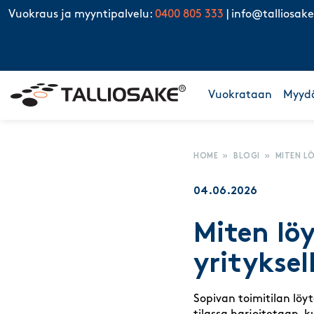
Skip to content
Vuokraus ja myyntipalvelu:
0400 805 333
|
info@talliosake
Vuokrataan
Myyd
HOME
»
BLOGI
»
MITEN L
04.06.2026
Miten lö
yrityksel
Sopivan toimitilan löy