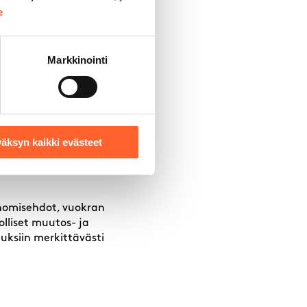
e
ä suoraan
Markkinointi
hto kuin välittäjän
ttaa selvittää, onko
essa
äksyn kaikki evästeet
anomisehdot, vuokran
lliset muutos- ja
uksiin merkittävästi