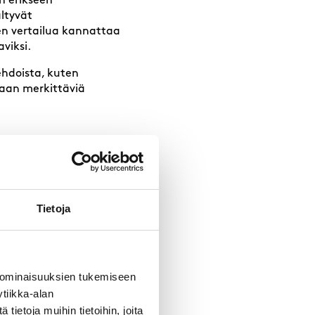
n erikseen
ältyvät
en vertailua kannattaa
viksi.
ehdoista, kuten
laan merkittäviä
tää?
kkoportaaleista sekä
 sillä kaikki vapaat
Tietoja
 ominaisuuksien tukemiseen
tiikka-alan
ietoja muihin tietoihin, joita