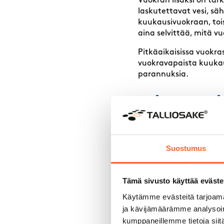
Vuokran lisäksi on tär
laskutettavat vesi, säh
kuukausivuokraan, toi
aina selvittää, mitä v
Pitkäaikaisissa vuokr
vuokravapaista kuukaus
parannuksia.
Mistä toi
Toimitiloja voi etsiä k
paikallisten yritysver
Suostumus
tilat eivät näy julkisis
Suomessa yleisimpiä ta
Tämä sivusto käyttää eväste
Kiinteistönvälittäjie
Käytämme evästeitä tarjoama
Yleiset toimitilahaku
ja kävijämäärämme analysoim
Suorat yhteydenotot 
kumppaneillemme tietoja siitä