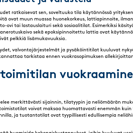
udet ratkaisevat sen, soveltuuko tila käytännössä yritykse
öitä ovat muun muassa huonekorkeus, lattiapinnoite, ilman
-ovi tai lastauslaituri sekä sosiaalitilat. Esimerkiksi käsityö
hiekanerotuskaivo sekä epoksipinnoitettu lattia ovat käytänn
ivät pelkkiä lisämukavuuksia.
ydet, valvontajärjestelmät ja pysäköintitilat kuuluvat nyk
 kannattaa tarkistaa ennen vuokrasopimuksen allekirjoitta
 toimitilan vuokraamin
telee merkittävästi sijainnin, tilatyypin ja neliömäärän mu
oimistotilat voivat maksaa huomattavasti enemmän kuin v
illa, ja tuotantotilat ovat tyypillisesti edullisempia neliö