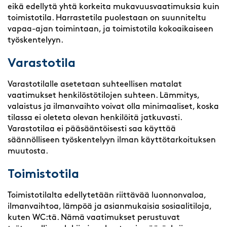
eikä edellytä yhtä korkeita mukavuusvaatimuksia kuin
toimistotila. Harrastetila puolestaan on suunniteltu
vapaa-ajan toimintaan, ja toimistotila kokoaikaiseen
työskentelyyn.
Varastotila
Varastotilalle asetetaan suhteellisen matalat
vaatimukset henkilöstötilojen suhteen. Lämmitys,
valaistus ja ilmanvaihto voivat olla minimaaliset, koska
tilassa ei oleteta olevan henkilöitä jatkuvasti.
Varastotilaa ei pääsääntöisesti saa käyttää
säännölliseen työskentelyyn ilman käyttötarkoituksen
muutosta.
Toimistotila
Toimistotilalta edellytetään riittävää luonnonvaloa,
ilmanvaihtoa, lämpöä ja asianmukaisia sosiaalitiloja,
kuten WC:tä. Nämä vaatimukset perustuvat