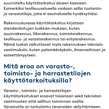
suunniteltu käyttötarkoitus alueen kaavaan.
Esimerkiksi teollisuusalueella voidaan sallia tuotanto-
ja varastotiloja, joita ei asuinalueella hyväksyttäisi.
Rakennusluvassa käyttötarkoitus kirjataan
standardoitujen luokkien mukaan, kuten
asuinrakennus, liikerakennus, toimistorakennus,
teollisuus- ja varastorakennus tai erityisrakennus.
Nämä luokat vaikuttavat myös rakennuksen teknisiin
vaatimuksiin, kuten palomääräyksiin, ilmanvaihtoon ja
esteettömyyteen.
Mitä eroa on varasto-,
toimisto- ja harrastetilojen
käyttötarkoituksilla?
Varasto-, toimisto- ja harrastetilojen
käyttötarkoitukset eroavat toisistaan sekä teknisten
vaatimusten että sallitun toiminnan osalta.
Varastotila on tarkoitettu tavaroiden säilyttämiseen