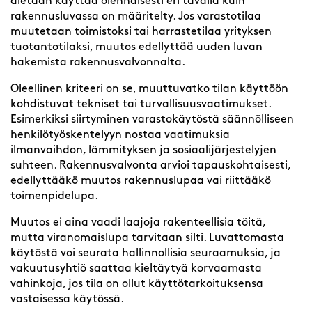
aletaan käyttää olennaisesti eri tavalla kuin
rakennusluvassa on määritelty. Jos varastotilaa
muutetaan toimistoksi tai harrastetilaa yrityksen
tuotantotilaksi, muutos edellyttää uuden luvan
hakemista rakennusvalvonnalta.
Oleellinen kriteeri on se, muuttuvatko tilan käyttöön
kohdistuvat tekniset tai turvallisuusvaatimukset.
Esimerkiksi siirtyminen varastokäytöstä säännölliseen
henkilötyöskentelyyn nostaa vaatimuksia
ilmanvaihdon, lämmityksen ja sosiaalijärjestelyjen
suhteen. Rakennusvalvonta arvioi tapauskohtaisesti,
edellyttääkö muutos rakennuslupaa vai riittääkö
toimenpidelupa.
Muutos ei aina vaadi laajoja rakenteellisia töitä,
mutta viranomaislupa tarvitaan silti. Luvattomasta
käytöstä voi seurata hallinnollisia seuraamuksia, ja
vakuutusyhtiö saattaa kieltäytyä korvaamasta
vahinkoja, jos tila on ollut käyttötarkoituksensa
vastaisessa käytössä.