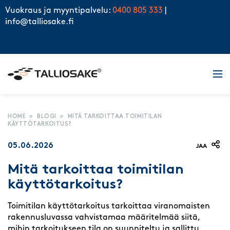
Skip to content
Vuokraus ja myyntipalvelu:
0400 805 333
|
info@talliosake.fi
Men
HOME
»
BLOGI
»
MITÄ TARKOITTAA TOIMITILAN
KÄYTTÖTARKOITUS?
05.06.2026
JAA
Mitä tarkoittaa toimitilan
käyttötarkoitus?
Toimitilan käyttötarkoitus tarkoittaa viranomaisten
rakennusluvassa vahvistamaa määritelmää siitä,
mihin tarkoitukseen tila on suunniteltu ja sallittu