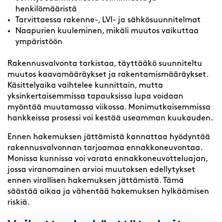
henkilömääristä
Tarvittaessa rakenne-, LVI- ja sähkösuunnitelmat
Naapurien kuuleminen, mikäli muutos vaikuttaa
ympäristöön
Rakennusvalvonta tarkistaa, täyttääkö suunniteltu
muutos kaavamääräykset ja rakentamismääräykset.
Käsittelyaika vaihtelee kunnittain, mutta
yksinkertaisemmissa tapauksissa lupa voidaan
myöntää muutamassa viikossa. Monimutkaisemmissa
hankkeissa prosessi voi kestää useamman kuukauden.
Ennen hakemuksen jättämistä kannattaa hyödyntää
rakennusvalvonnan tarjoamaa ennakkoneuvontaa.
Monissa kunnissa voi varata ennakkoneuvotteluajan,
jossa viranomainen arvioi muutoksen edellytykset
ennen virallisen hakemuksen jättämistä. Tämä
säästää aikaa ja vähentää hakemuksen hylkäämisen
riskiä.