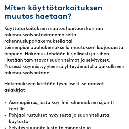
Miten käyttötarkoituksen
muutos haetaan?
Käyttötarkoituksen muutos haetaan kunnan
rakennusvalvontaviranomaiselta
rakennuslupahakemuksella tai
toimenpidelupahakemuksella muutoksen laajuudesta
riippuen. Hakemus tehdään kirjallisesti ja siihen
liitetään tarvittavat suunnitelmat ja selvitykset.
Prosessi käynnistyy yleensä yhteydenotolla paikalliseen
rakennusvalvontaan.
Hakemukseen liitetään tyypillisesti seuraavat
asiakirjat:
Asemapiirros, josta käy ilmi rakennuksen sijainti
tontilla
Pohjapiirustukset nykyisestä ja suunnitellusta
käytöstä
Selvitys suunnitellusta toiminnasta ja