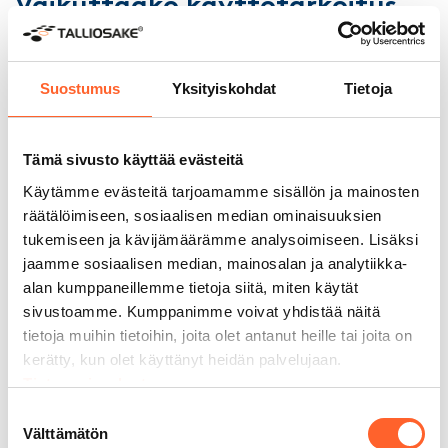
Vaikuttaako käyttötarkoitus
toimitilan vuokraan tai
hintaan?
Suostumus
Yksityiskohdat
Tietoja
Kyllä, käyttötarkoitus vaikuttaa merkittävästi sekä
toimitilan vuokraan että myyntihintaan.
Toimistokäyttöön hyväksytty tila on yleensä
Tämä sivusto käyttää evästeitä
arvokkaampi kuin pelkkä varastotila, koska se täyttää
Käytämme evästeitä tarjoamamme sisällön ja mainosten
tiukemmat tekniset vaatimukset ja soveltuu
räätälöimiseen, sosiaalisen median ominaisuuksien
laajempaan käyttöön. Käyttötarkoitus on yksi
tukemiseen ja kävijämäärämme analysoimiseen. Lisäksi
keskeisimmistä tekijöistä toimitilan
hinnanmuodostuksessa.
jaamme sosiaalisen median, mainosalan ja analytiikka-
alan kumppaneillemme tietoja siitä, miten käytät
Käyttötarkoitus vaikuttaa hintaan usealla eri tavalla:
sivustoamme. Kumppanimme voivat yhdistää näitä
tietoja muihin tietoihin, joita olet antanut heille tai joita on
Tekninen varustelu:
Laajemman käyttötarkoituksen
kerätty, kun olet käyttänyt heidän palvelujaan.
tilat edellyttävät parempaa ilmanvaihtoa,
Tietosuojaseloste
lämmitystä ja sosiaalitiloja, mikä nostaa
rakentamis- ja ylläpitokustannuksia.
Suostumuksen
Kysyntä ja käyttömahdollisuudet:
Monipuolisempi
Välttämätön
valinta