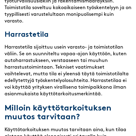
työturvallisuuslakiin ja rakentamismääräyksiin.
Toimistotila soveltuu kokoaikaiseen työskentelyyn ja on
tyypillisesti varustelultaan monipuolisempi kuin
varasto.
Harrastetila
Harrastetila sijoittuu usein varasto- ja toimistotilan
väliin. Se on suunniteltu vapaa-ajan käyttöön, kuten
autoharrastukseen, verstaaseen tai muuhun
harrastustoimintaan. Tekniset vaatimukset
vaihtelevat, mutta tila ei yleensä täytä toimistotilalta
edellytettyjä työskentelyolosuhteita. Harrastetilaa ei
voi käyttää yrityksen virallisena toimipaikkana ilman
asianmukaista käyttötarkoitusmerkintää.
Milloin käyttötarkoituksen
muutos tarvitaan?
Käyttötarkoituksen muutos tarvitaan aina, kun tilaa