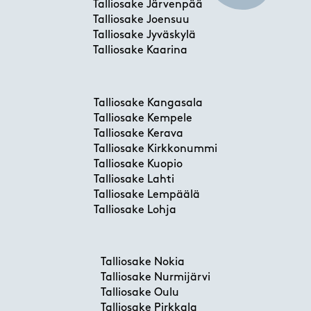
Talliosake Järvenpää
Talliosake Joensuu
Talliosake Jyväskylä
Talliosake Kaarina
Talliosake Kangasala
Talliosake Kempele
Talliosake Kerava
Talliosake Kirkkonummi
Talliosake Kuopio
Talliosake Lahti
Talliosake Lempäälä
Talliosake Lohja
Talliosake Nokia
Talliosake Nurmijärvi
Talliosake Oulu
Talliosake Pirkkala