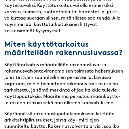
käytettäväksi. Käyttötarkoitus voi olla esimerkiksi
varasto, toimisto, tuotantotila tai harrastetila, ja se
vaikuttaa suoraan siihen, mitä tilassa saa tehdä. Alla
käymme läpi käyttötarkoitukseen liittyvät
keskeisimmät kysymykset.
Miten käyttötarkoitus
määritellään rakennusluvassa?
Käyttötarkoitus määritellään rakennusluvassa
rakennusvalvontaviranomaisen toimesta hakemuksen
ja esitettyjen suunnitelmien perusteella. Luvassa
kirjataan, mihin toimintaan rakennus tai sen osa on
tarkoitettu, ja tämä merkintä ohjaa kaikkia tulevia
käyttöpäätöksiä. Määritelmä perustuu maankäyttö-
ja rakennuslakiin sekä paikalliseen kaavoitukseen.
Käytännössä rakennuslupahakemukseen liitetään
arkkitehtipiirustukset, joista käy ilmi tilojen
suunniteltu käyttö. Rakennusvalvonta arvioi, sopiiko