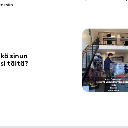
oksiin.
kö sinun
isi tältä?