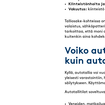
Kiinteistönhoito ja
Vakuutus:
kiinteistö
Talliosake-kohteissa o
valaistus, sähköpatter
tarkoittaa, että moni a
kuitenkin aina kohdekoh
Voiko au
kuin aut
Kyllä, autotallia voi 
yleisesti varastointiin
säilytykseen. Käyttöma
Autotallitilat soveltuv
Veneiden, matkailua