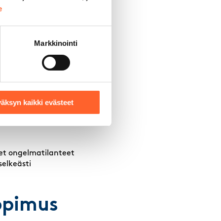
la todellisia
e
Markkinointi
evat päälle.
in osapuoli?
tamista.
äksyn kaikki evästeet
set ongelmatilanteet
selkeästi
opimus