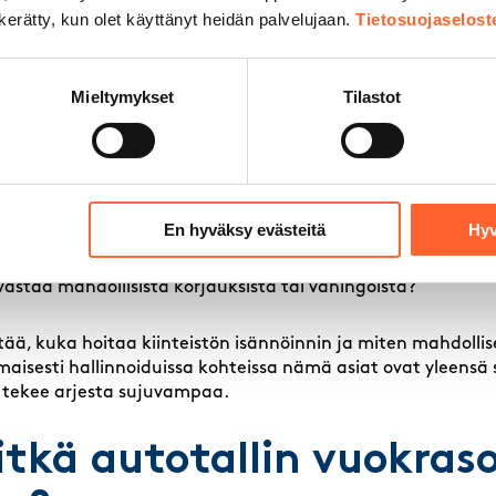
u. Nämä seikat vaikuttavat merkittävästi siihen, vastaako ti
n kerätty, kun olet käyttänyt heidän palvelujaan.
Tietosuojaselost
kohdat ennen allekirjoittamista:
Mieltymykset
Tilastot
itä, mitä kuukausivuokra pitää sisällään ja mitkä kulut tul
nka pitkällä varoitusajalla sopimuksen voi päättää kumpik
kravakuuden suuruus ja millä ehdoin se palautetaan?
kistamassa tila paikan päällä ennen sopimuksen allekirjoit
En hyväksy evästeitä
Hyv
sa sähköä, vettä, lämmitystä, valaistusta ja nosto-ovi?
tilaan pääsee ja onko pihalla riittävästi tilaa?
astaa mahdollisista korjauksista tai vahingoista?
ää, kuka hoitaa kiinteistön isännöinnin ja miten mahdolli
isesti hallinnoiduissa kohteissa nämä asiat ovat yleensä 
 tekee arjesta sujuvampaa.
itkä autotallin vuokras