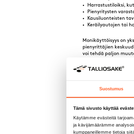
Harrastustiloiksi, ku
Pienyritysten varasto
Kausiluonteisten ta
Keräilyautojen tai h
Monikäyttöisyys on yks
pienyrittäjien keskuude
voi tehdä paljon muut
käyttötarkoitukselle a
harjoittamista tilassa.
Mitä kan
Suostumus
autotall
allekirjo
Tämä sivusto käyttää eväste
Käytämme evästeitä tarjoama
ja kävijämäärämme analysoim
Ennen autotallin vuok
kumppaneillemme tietoja siitä
kokonaishinta lisineen