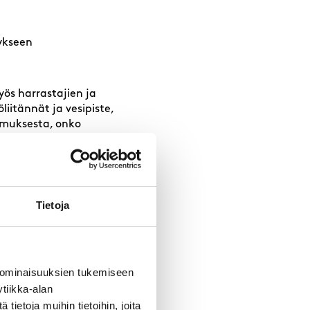
ykseen
yös harrastajien ja
liitännät ja vesipiste,
imuksesta, onko
pallisen toiminnan
Tietoja
 ominaisuuksien tukemiseen
tiikka-alan
in vuokran
ietoja muihin tietoihin, joita
sekä se, mitä