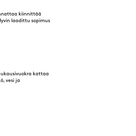
annattaa kiinnittää
Hyvin laadittu sopimus
kuukausivuokra kattaa
, vesi ja