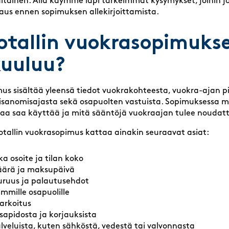
tainen. Alla käymme läpi tärkeimmät kysymykset, joihin j
us ennen sopimuksen allekirjoittamista.
otallin vuokrasopimuks
kuuluu?
us sisältää yleensä tiedot vuokrakohteesta, vuokra-ajan p
tisanomisajasta sekä osapuolten vastuista. Sopimuksessa m
ilaa saa käyttää ja mitä sääntöjä vuokraajan tulee noudat
tallin vuokrasopimus kattaa ainakin seuraavat asiat:
 osoite ja tilan koko
ärä ja maksupäivä
ruus ja palautusehdot
mmille osapuolille
tarkoitus
apidosta ja korjauksista
palveluista, kuten sähköstä, vedestä tai valvonnasta