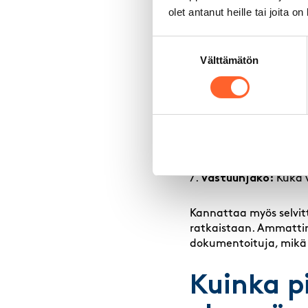
varusteita tilaan kuulu
olet antanut heille tai joita o
tarpeitasi.
Suostumuksen
Käy läpi ainakin nämä 
Välttämätön
valinta
Kokonaishinta:
Selv
Irtisanomisaika:
Kui
Vakuus:
Mikä on vuo
Tilan kunto:
Käy tar
Varustelu:
Onko tilas
Kulkuoikeus:
Milloin 
Vastuunjako:
Kuka v
Kannattaa myös selvitt
ratkaistaan. Ammattima
dokumentoituja, mikä
Kuinka p