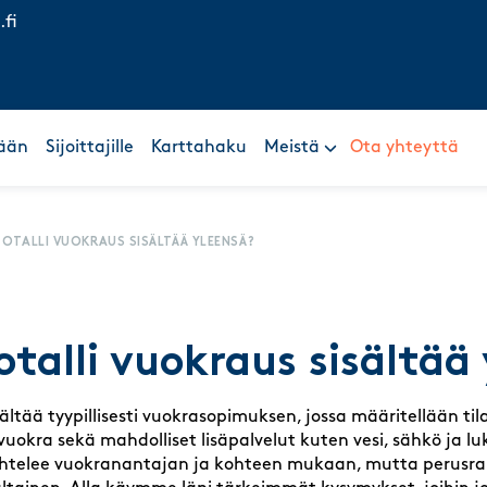
.fi
ään
Sijoittajille
Karttahaku
Meistä
Ota yhteyttä
TOTALLI VUOKRAUS SISÄLTÄÄ YLEENSÄ?
talli vuokraus sisältää
ältää tyypillisesti vuokrasopimuksen, jossa määritellään ti
uokra sekä mahdolliset lisäpalvelut kuten vesi, sähkö ja lu
aihtelee vuokranantajan ja kohteen mukaan, mutta perusr