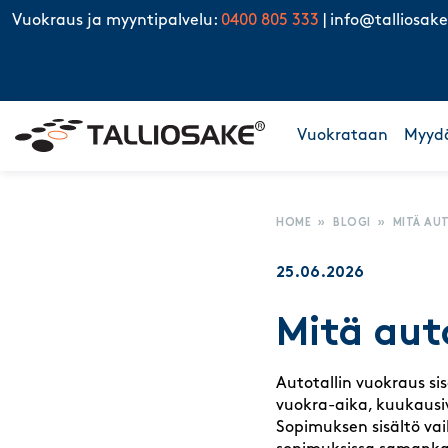
Skip to content
Vuokraus ja myyntipalvelu:
0400 805 333
|
info@talliosake
Vuokrataan
Myyd
HOME
»
BLOGI
»
MITÄ AU
25.06.2026
Mitä auto
Autotallin vuokraus sis
vuokra-aika, kuukausiv
Sopimuksen sisältö v