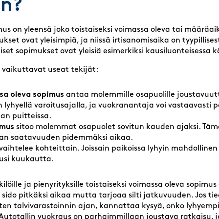
on?
us on yleensä joko toistaiseksi voimassa oleva tai määräaik
set ovat yleisimpiä, ja niissä irtisanomisaika on tyypillis
et sopimukset ovat yleisiä esimerkiksi kausiluonteisessa k
vaikuttavat useat tekijät:
sa oleva sopimus
antaa molemmille osapuolille joustavuutt
 lyhyellä varoitusajalla, ja vuokranantaja voi vastaavasti
jan puitteissa.
imus
sitoo molemmat osapuolet sovitun kauden ajaksi. Tämä v
ilan saatavuuden pidemmäksi aikaa.
vaihtelee kohteittain. Joissain paikoissa lyhyin mahdolline
uusi kuukautta.
ilöille ja pienyrityksille toistaiseksi voimassa oleva sopimus
 sido pitkäksi aikaa mutta tarjoaa silti jatkuvuuden. Jos tie
uten talvivarastoinnin ajan, kannattaa kysyä, onko lyhyem
Autotallin vuokraus on parhaimmillaan joustava ratkaisu,