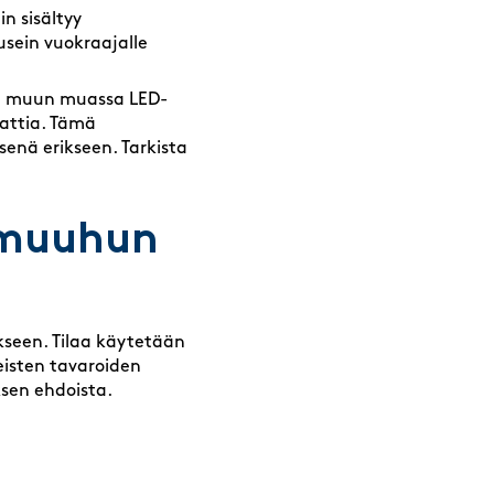
n sisältyy
usein vuokraajalle
luu muun muassa LED-
lattia. Tämä
senä erikseen. Tarkista
 muuhun
kseen. Tilaa käytetään
teisten tavaroiden
ksen ehdoista.