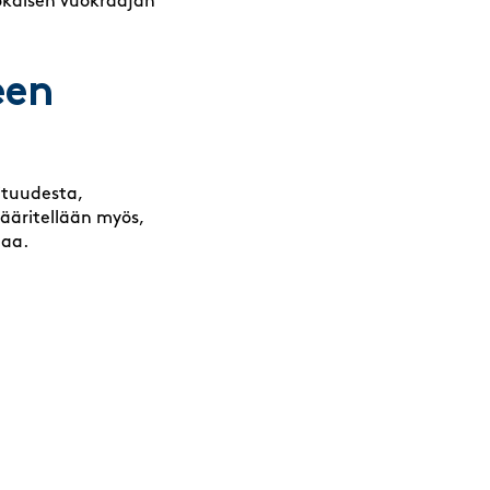
okaisen vuokraajan
een
ituudesta,
ääritellään myös,
taa.