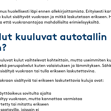
s huolellisesti läpi ennen allekirjoittamista. Erityisesti k
 kulut sisältyvät vuokraan ja mitkä laskutetaan erikseen. 
 että vuokranantajaa mahdollisilta erimielisyyksiltä.
lut kuuluvat autotallin
n?
uuluvat kulut vaihtelevat kohteittain, mutta useimmiten 
ekä peruspalvelut kuten valaistuksen ja lämmityksen. Sähkö
 sisältyä vuokraan tai tulla erikseen laskutettavina.
vuokraan sisältyviä tai erikseen laskutettavia kuluja ovat:
äyttöoikeus sovitulta ajalta
sältyy vuokraan, mutta kannattaa varmistaa
lytetty tai mitattu erikseen
 saatavilla, joissain ei