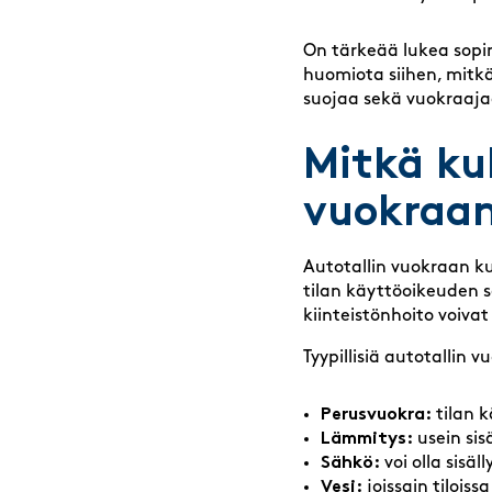
On tärkeää lukea sopimu
huomiota siihen, mitkä
suojaa sekä vuokraajaa
Mitkä ku
vuokraa
Autotallin vuokraan k
tilan käyttöoikeuden s
kiinteistönhoito voivat
Tyypillisiä autotallin 
Perusvuokra:
tilan k
Lämmitys:
usein si
Sähkö:
voi olla sisäl
Vesi:
joissain tiloissa