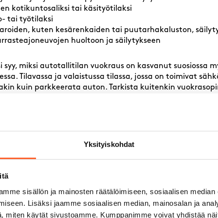
ten kotikuntosaliksi tai käsityötilaksi
- tai työtilaksi
varoiden, kuten kesärenkaiden tai puutarhakaluston, säilyt
arrasteajoneuvojen huoltoon ja säilytykseen
i syy, miksi autotallitilan vuokraus on kasvanut suosiossa m
ssa. Tilavassa ja valaistussa tilassa, jossa on toimivat sähkö
akin kuin parkkeerata auton. Tarkista kuitenkin vuokrasop
setettu rajoituksia, sillä jotkut sopimukset rajoittavat kau
nattaa tarkistaa ennen
Yksityiskohdat
in vuokrasopimuksen
ittamista?
itä
mme sisällön ja mainosten räätälöimiseen, sosiaalisen median
iseen. Lisäksi jaamme sosiaalisen median, mainosalan ja analy
rasopimuksen allekirjoittamista kannattaa tarkistaa ainak
, miten käytät sivustoamme. Kumppanimme voivat yhdistää näitä t
, irtisanomisaika, vakuuden suuruus, tilan todellinen kunto 