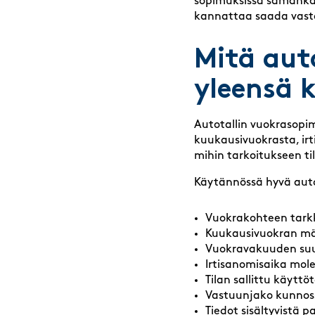
sopimuksissa samankal
kannattaa saada vasta
Mitä aut
yleensä 
Autotallin vuokrasopim
kuukausivuokrasta, ir
mihin tarkoitukseen t
Käytännössä hyvä auto
Vuokrakohteen tarkka
Kuukausivuokran mä
Vuokravakuuden suu
Irtisanomisaika mole
Tilan sallittu käyttö
Vastuunjako kunnoss
Tiedot sisältyvistä 