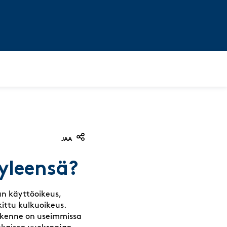
JAA
 yleensä?
lan käyttöoikeus,
kittu kulkuoikeus.
akenne on useimmissa