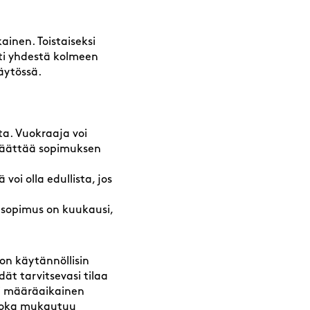
ainen. Toistaiseksi
esti yhdestä kolmeen
äytössä.
a. Vuokraaja voi
 päättää sopimuksen
oi olla edullista, jos
n sopimus on kuukausi,
 on käytännöllisin
dät tarvitsevasi tilaa
pi määräaikainen
 joka mukautuu