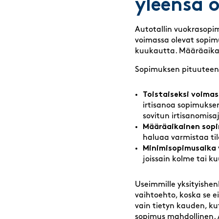
yleensä 
Autotallin vuokrasopim
voimassa olevat sopimuk
kuukautta. Määräaikais
Sopimuksen pituuteen 
Toistaiseksi voimas
irtisanoa sopimuksen
sovitun irtisanomisa
Määräaikainen sop
haluaa varmistaa t
Minimisopimusaika
joissain kolme tai k
Useimmille yksityishenk
vaihtoehto, koska se ei
vain tietyn kauden, k
sopimus mahdollinen. 