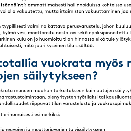
 isännöinti:
ammattimaisesti hallinnoiduissa kohteissa usei
 voi olla vakuutettu, mutta irtaimiston vakuuttaminen jää 
n tyypillisesti valmiina kattava perusvarustelu, johon kuu
i, kylmä vesi, moottoroitu nosto-ovi sekä epoksipinnoitettu 
rkinen kulu on jo huomioitu tilan hinnassa eikä tule yllätyk
taisesti, mitä juuri kyseinen tila sisältää.
totallia vuokrata myös
ojen säilytykseen?
vuokrata moneen muuhun tarkoitukseen kuin autojen säilyty
, harrastustoimintaan, pienyritysten työtilaksi tai kausiluon
hdollisuudet riippuvat tilan varustelusta ja vuokrasopimu
at erinomaisesti esimerkiksi:
joneuvojen ja moottoripyörien talvisäilytykseen