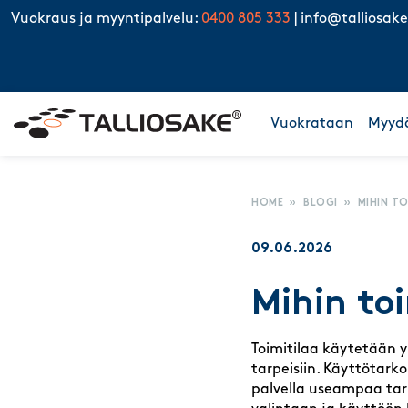
Skip to content
Vuokraus ja myyntipalvelu:
0400 805 333
|
info@talliosake
Vuokrataan
Myyd
HOME
»
BLOGI
»
MIHIN TO
09.06.2026
Mihin to
Toimitilaa käytetään y
tarpeisiin. Käyttötark
palvella useampaa tar