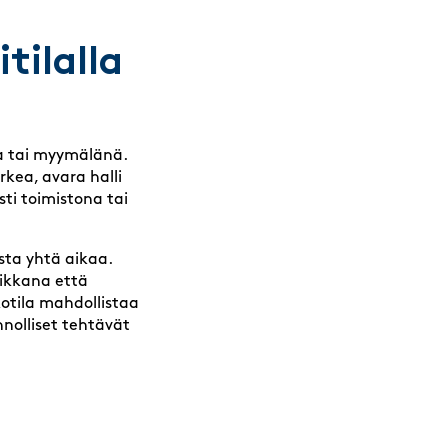
tilalla
na tai myymälänä.
rkea, avara halli
sti toimistona tai
sta yhtä aikaa.
aikkana että
kotila mahdollistaa
nnolliset tehtävät