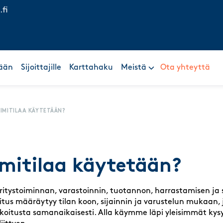
.fi
ään
Sijoittajille
Karttahaku
Meistä
Ota yhteyttä
IMITILAA KÄYTETÄÄN?
imitilaa käytetään?
ritystoiminnan, varastoinnin, tuotannon, harrastamisen ja 
oitus määräytyy tilan koon, sijainnin ja varustelun mukaan, 
koitusta samanaikaisesti. Alla käymme läpi yleisimmät kys