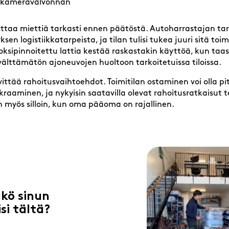
a kameravalvonnan
ttaa miettiä tarkasti ennen päätöstä. Autoharrastajan ta
sen logistiikkatarpeista, ja tilan tulisi tukea juuri sitä toim
oksipinnoitettu lattia kestää raskastakin käyttöä, kun taas 
älttämätön ajoneuvojen huoltoon tarkoitetuissa tiloissa.
ittää rahoitusvaihtoehdot. Toimitilan ostaminen voi olla pi
raaminen, ja nykyisin saatavilla olevat rahoitusratkaisut 
n myös silloin, kun oma pääoma on rajallinen.
kö sinun
isi tältä?