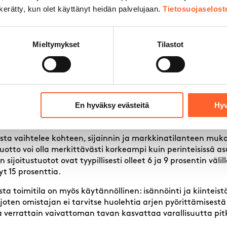
n kerätty, kun olet käyttänyt heidän palvelujaan.
Tietosuojaselost
kohteena?
Mieltymykset
Tilastot
ut ja tuottava sijoituskohde, joka tarjoaa säännöllistä vuo
n. Toimitilasijoittaminen sopii erityisesti niille, jotka ets
ja rahastojen rinnalle.
n houkuttelevuus perustuu useaan tekijään. Vuokrasopimuks
oneistoissa, mikä tuo ennustettavuutta kassavirtaan. Vuok
En hyväksy evästeitä
Hyv
tajat, ovat sitoutuneita käyttäjiä, jotka arvostavat vakaata
lasta vaihtelee kohteen, sijainnin ja markkinatilanteen mu
otto voi olla merkittävästi korkeampi kuin perinteisissä asu
 sijoitustuotot ovat tyypillisesti olleet 6 ja 9 prosentin vä
yt 15 prosenttia.
ta toimitila on myös käytännöllinen: isännöinti ja kiinteist
, joten omistajan ei tarvitse huolehtia arjen pyörittämisest
a verrattain vaivattoman tavan kasvattaa varallisuutta pitkä