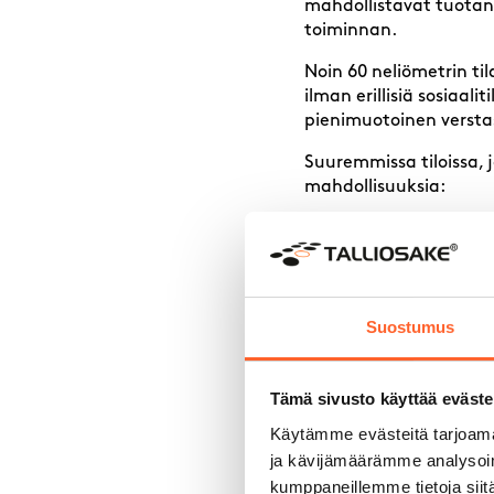
mahdollistavat tuota
toiminnan.
Noin 60 neliömetrin tila
ilman erillisiä sosiaali
pienimuotoinen versta
Suuremmissa tiloissa,
mahdollisuuksia:
Parvi voidaan sisustaa
Lattiatasolla on tila
Useampi henkilö voi
Tavaroiden vastaanot
Suostumus
Tilaa valittaessa kann
laajenee, liian pieni t
Tämä sivusto käyttää eväste
kustannustehokkaampi 
Käytämme evästeitä tarjoama
ja kävijämäärämme analysoim
Voiko to
kumppaneillemme tietoja siitä