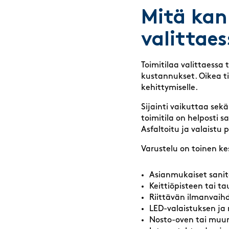
Mitä kan
valittae
Toimitilaa valittaessa 
kustannukset. Oikea ti
kehittymiselle.
Sijainti vaikuttaa sekä
toimitila on helposti sa
Asfaltoitu ja valaistu 
Varustelu on toinen kes
Asianmukaiset sanite
Keittiöpisteen tai ta
Riittävän ilmanvaih
LED-valaistuksen ja 
Nosto-oven tai muun