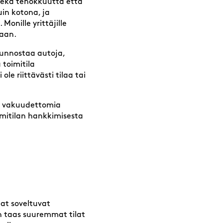
a sekä tehokkuutta että
uin kotona, ja
Monille yrittäjille
kaan.
 kunnostaa autoja,
 toimitila
ole riittävästi tilaa tai
lla vakuudettomia
imitilan hankkimisesta
lat soveltuvat
un taas suuremmat tilat