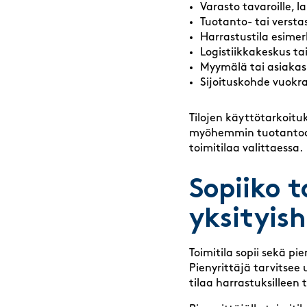
Varasto tavaroille, la
Tuotanto- tai verstas
Harrastustila esime
Logistiikkakeskus tai
Myymälä tai asiakas
Sijoituskohde vuokra
Tilojen käyttötarkoitu
myöhemmin tuotantoon,
toimitilaa valittaessa.
Sopiiko t
yksityish
Toimitila sopii sekä pie
Pienyrittäjä tarvitsee 
tilaa harrastuksilleen 