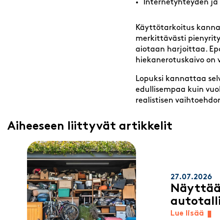
Internetyhteyden j
Käyttötarkoitus kanna
merkittävästi pienyrityk
aiotaan harjoittaa. Ep
hiekanerotuskaivo on v
Lopuksi kannattaa selv
edullisempaa kuin vuok
realistisen vaihtoehdo
Aiheeseen liittyvät artikkelit
27.07.2026
Näyttää
autotall
Lue lisää