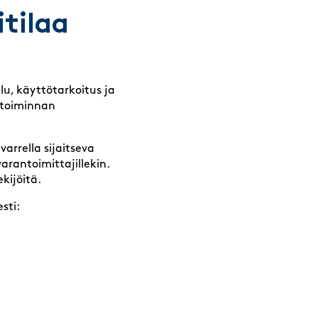
tilaa
lu, käyttötarkoitus ja
a toiminnan
arrella sijaitseva
varantoimittajillekin.
ekijöitä.
sti: