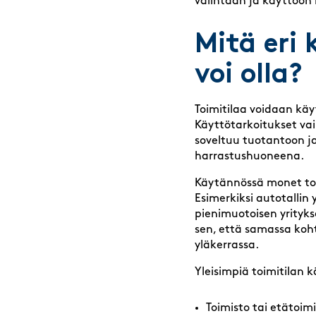
valintaan ja käyttöön l
Mitä eri 
voi olla?
Toimitilaa voidaan käy
Käyttötarkoitukset vai
soveltuu tuotantoon ja
harrastushuoneena.
Käytännössä monet toi
Esimerkiksi autotallin
pienimuotoisen yrityks
sen, että samassa koht
yläkerrassa.
Yleisimpiä toimitilan 
Toimisto tai etätoimi