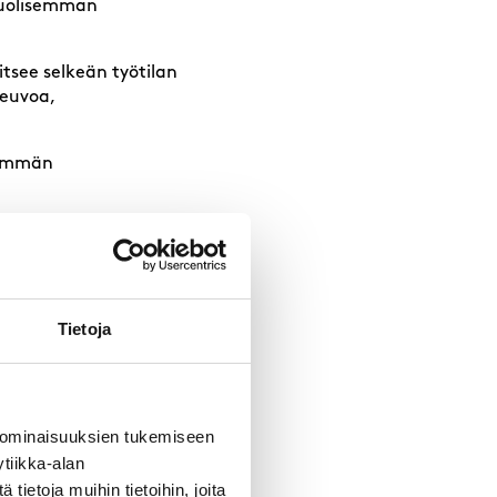
puolisemman
vitsee selkeän työtilan
neuvoa,
enemmän
Tietoja
a kasvaa tai harrastus
a alkaen on usein
 ominaisuuksien tukemiseen
tiikka-alan
ietoja muihin tietoihin, joita