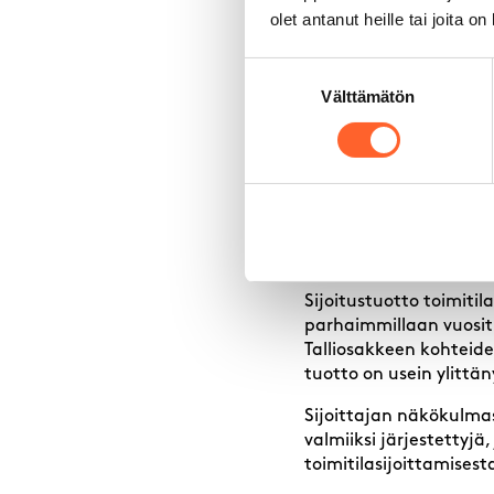
olet antanut heille tai joita o
sijoitus
Suostumuksen
Välttämätön
valinta
Toimitila on vakiintun
arvonnousumahdollisuude
omaisuutta osakkeiden 
Toimitilasijoittamise
pidempiä kuin asuinhu
pienyritykset ja harras
tilaa.
Sijoitustuotto toimiti
parhaimmillaan vuositu
Talliosakkeen kohteiden
tuotto on usein ylittän
Sijoittajan näkökulmas
valmiiksi järjestettyjä
toimitilasijoittamisest