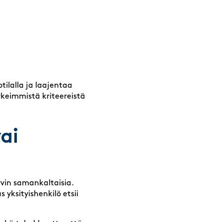
tilalla ja laajentaa
keimmistä kriteereistä
vai
 hyvin samankaltaisia.
 yksityishenkilö etsii