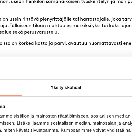
nnon, usean henkilön samanaikaisen työskentelyn ja moni
 on usein riittävä pienyrittäjälle tai harrastajalle, joka tar
tiloja. Tällaiseen tilaan mahtuu esimerkiksi yksi tai kaksi ajo
salue sekä perusvarustelu.
 joissa on korkea katto ja parvi, avautuu huomattavasti 
 erilliseksi toimistoksi tai taukotilaksi
a raskaammille koneille ja laitteille
 työskennellä samanaikaisesti ilman ahtauden tunnetta
to ja lähetys onnistuvat suurella nosto-ovella
Yksityiskohdat
attaa miettiä myös tulevaisuuden tarpeet. Jos yritystoimint
ila voi nopeasti käydä ahtaaksi. Hieman suurempi tila alust
itä
ratkaisu kuin muuttaminen lähivuosien sisällä.
mme sisällön ja mainosten räätälöimiseen, sosiaalisen median
iseen. Lisäksi jaamme sosiaalisen median, mainosalan ja analy
imitilaa käyttää
, miten käytät sivustoamme. Kumppanimme voivat yhdistää näitä t