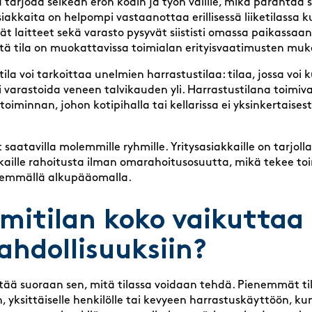
ila tarjoaa selkeän eron kodin ja työn välille, mikä paranta
kkaita on helpompi vastaanottaa erillisessä liiketilassa k
vät laitteet sekä varasto pysyvät siististi omassa paikassaan. 
ttä tila on muokattavissa toimialan erityisvaatimusten mu
itila voi tarkoittaa unelmien harrastustilaa: tilaa, jossa voi
i varastoida veneen talvikauden yli. Harrastustilana toimiva
oiminnan, johon kotipihalla tai kellarissa ei yksinkertaisesti 
 saatavilla molemmille ryhmille. Yritysasiakkaille on tarjo
akkaille rahoitusta ilman omarahoitusosuutta, mikä tekee to
nemmällä alkupääomalla.
imitilan koko vaikuttaa
hdollisuuksiin?
tää suoraan sen, mitä tilassa voidaan tehdä. Pienemmät ti
n, yksittäiselle henkilölle tai kevyeen harrastuskäyttöön, k