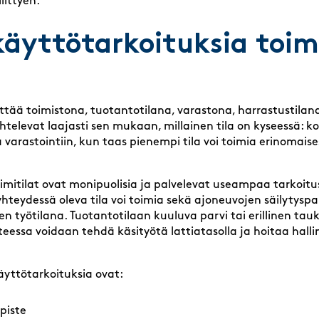
iittyen.
käyttötarkoituksia toimi
ttää toimistona, tuotantotilana, varastona, harrastustila
htelevat laajasti sen mukaan, millainen tila on kyseessä: ko
 varastointiin, kun taas pienempi tila voi toimia erinomaise
mitilat ovat monipuolisia ja palvelevat useampaa tarkoitu
 yhteydessä oleva tila voi toimia sekä ajoneuvojen säilytysp
en työtilana. Tuotantotilaan kuuluva parvi tai erillinen tau
eessa voidaan tehdä käsityötä lattiatasolla ja hoitaa halli
käyttötarkoituksia ovat:
piste