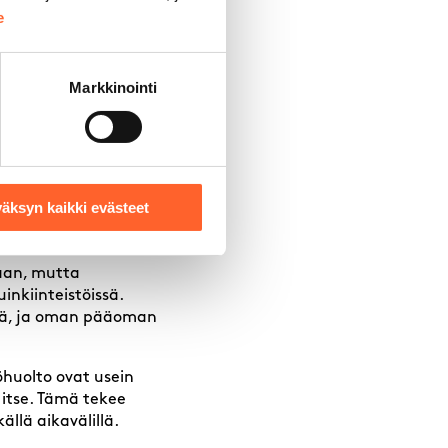
e
Markkinointi
kratuottoa sekä
ivät konkreettista
et ovat usein
ralaiset, kuten
äksyn kaikki evästeet
 sijaintia ja toimivaa
kaan, mutta
inkiinteistöissä.
lillä, ja oman pääoman
öhuolto ovat usein
ä itse. Tämä tekee
llä aikavälillä.