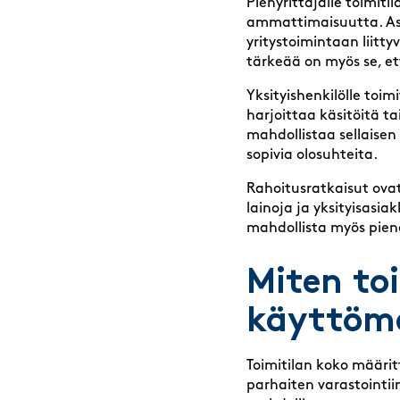
Pienyrittäjälle toimit
ammattimaisuutta. Asia
yritystoimintaan liitty
tärkeää on myös se, e
Yksityishenkilölle toim
harjoittaa käsitöitä ta
mahdollistaa sellaisen t
sopivia olosuhteita.
Rahoitusratkaisut ovat
lainoja ja yksityisasi
mahdollista myös pie
Miten to
käyttöma
Toimitilan koko määrit
parhaiten varastointii