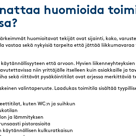
nattaa huomioida toimi
ssa?
tärkeimmät huomioitavat tekijät ovat sijainti, koko, varuste
la vastaa sekä nykyisiä tarpeita että jättää liikkumavara
 käytännöllisyyteen että arvoon. Hyvien liikenneyhteyksien v
avutettavissa niin yrittäjälle itselleen kuin asiakkaille ja ta
piha sekä riittävät pysäköintitilat ovat arjessa merkittäviä t
keinen valintaperuste. Laadukas toimitila sisältää tyypillise
ettitilat, kuten WC:n ja suihkun
ukotilan
don ja lämmityksen
runsaasti pistorasioita
 käytännöllisen kulkuratkaisun