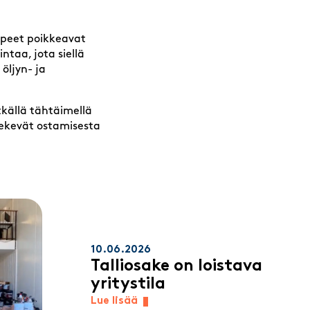
rpeet poikkeavat
intaa, jota siellä
öljyn- ja
tkällä tähtäimellä
tekevät ostamisesta
10.06.2026
Talliosake on loistava
yritystila
Lue lisää