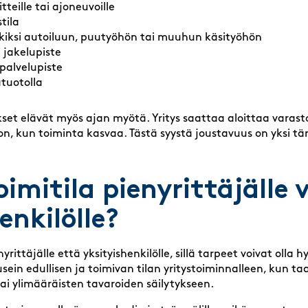
itteille tai ajoneuvoille
tila
rkiksi autoiluun, puutyöhön tai muuhun käsityöhön
 jakelupiste
palvelupiste
tuotolla
kset elävät myös ajan myötä. Yritys saattaa aloittaa varasto
 kun toiminta kasvaa. Tästä syystä joustavuus on yksi tär
oimitila pienyrittäjälle 
enkilölle?
nyrittäjälle että yksityishenkilölle, sillä tarpeet voivat olla
usein edullisen ja toimivan tilan yritystoiminnalleen, kun taas
tai ylimääräisten tavaroiden säilytykseen.