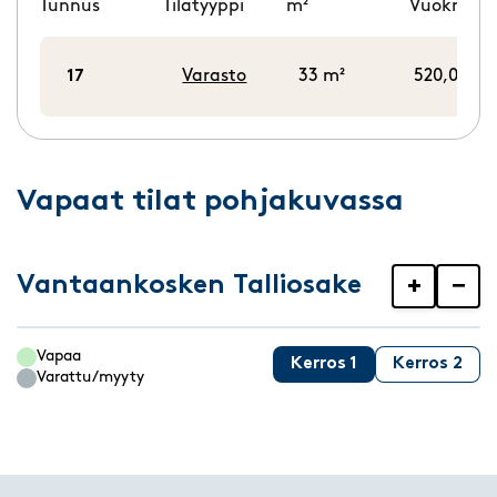
Tunnus
Tilatyyppi
m²
Vuokra/k
17
Varasto
33 m²
520,00 €/
Vapaat tilat pohjakuvassa
Vantaankosken Talliosake
+
−
Vapaa
Kerros 1
Kerros 2
Varattu/myyty