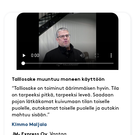
Talliosake muuntuu moneen käyttöön
“Talliosake on toiminut äärimmäisen hyvin. Tila
on tarpeeksi pitkä, tarpeeksi leveä. Saadaan
pojan lätkäkamat kuivumaan tilan toiselle
puolelle, autokamat toiselle puolelle ja autokin
mahtuu sisään.”
Kimmo Maijala
JM- Express Oy
, Vantaa