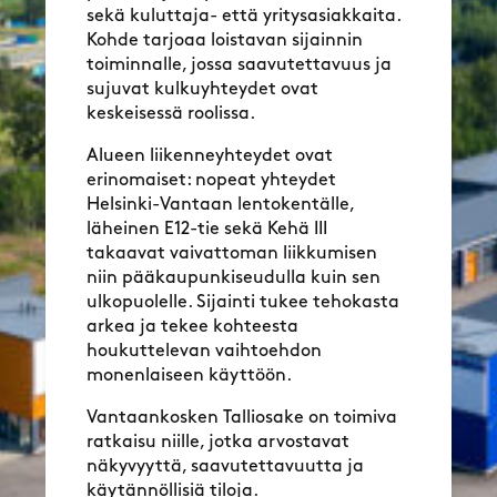
sekä kuluttaja- että yritysasiakkaita.
Kohde tarjoaa loistavan sijainnin
toiminnalle, jossa saavutettavuus ja
sujuvat kulkuyhteydet ovat
keskeisessä roolissa.
Alueen liikenneyhteydet ovat
erinomaiset: nopeat yhteydet
Helsinki-Vantaan lentokentälle,
läheinen E12-tie sekä Kehä III
takaavat vaivattoman liikkumisen
niin pääkaupunkiseudulla kuin sen
ulkopuolelle. Sijainti tukee tehokasta
arkea ja tekee kohteesta
houkuttelevan vaihtoehdon
monenlaiseen käyttöön.
Vantaankosken Talliosake on toimiva
ratkaisu niille, jotka arvostavat
näkyvyyttä, saavutettavuutta ja
käytännöllisiä tiloja.