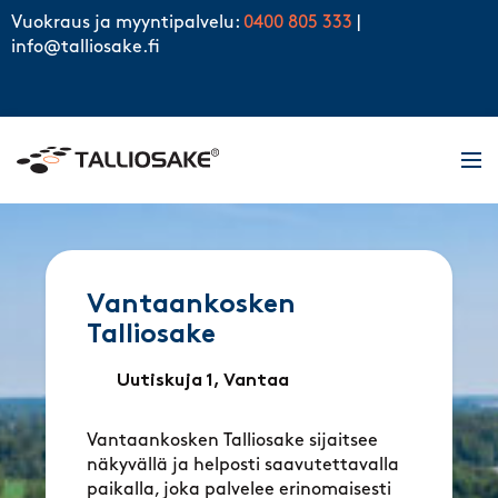
Skip to content
Vuokraus ja myyntipalvelu:
0400 805 333
|
info@talliosake.fi
Men
Vantaankosken
Talliosake
Uutiskuja 1, Vantaa
Vantaankosken Talliosake sijaitsee
näkyvällä ja helposti saavutettavalla
paikalla, joka palvelee erinomaisesti