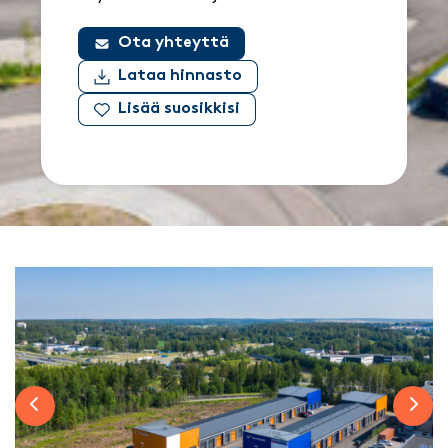
Ota yhteyttä
Lataa hinnasto
Lisää suosikkisi
Previous slide
Next 