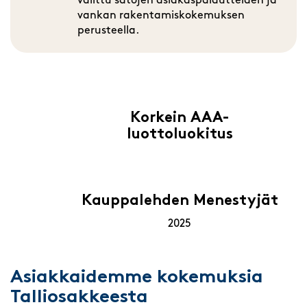
valittu satojen asiakaspalautteiden ja
vankan rakentamiskokemuksen
perusteella.
Korkein AAA-
luottoluokitus
Kauppalehden Menestyjät
2025
Asiakkaidemme kokemuksia
Talliosakkeesta