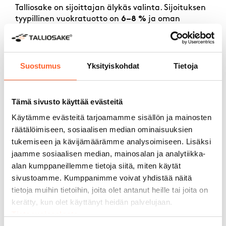
Talliosake on sijoittajan älykäs valinta. Sijoituksen
tyypillinen vuokratuotto on
6–8 %
ja oman
pääoman tuotto jopa yli
15 %
. Uudet ja laadukkaat
tilat ovat sijoittajalle vaivattomia, ja niiden ylläpito
on edullista. Halutessasi voit ulkoistaa vuokrauksen
täysin ammattimaiselle Talliosakkeen
Suostumus
Yksityiskohdat
Tietoja
vuokrauspalvelullemme.
Lue lisää Talliosake-sijoittamisesta
Tämä sivusto käyttää evästeitä
Käytämme evästeitä tarjoamamme sisällön ja mainosten
räätälöimiseen, sosiaalisen median ominaisuuksien
tukemiseen ja kävijämäärämme analysoimiseen. Lisäksi
jaamme sosiaalisen median, mainosalan ja analytiikka-
Miksi valita
Talliosake?
alan kumppaneillemme tietoja siitä, miten käytät
sivustoamme. Kumppanimme voivat yhdistää näitä
tietoja muihin tietoihin, joita olet antanut heille tai joita on
kerätty, kun olet käyttänyt heidän palvelujaan.
6 000+ asiakasta
Tietosuojaseloste
Monikäyttöiset tilamme sopivat