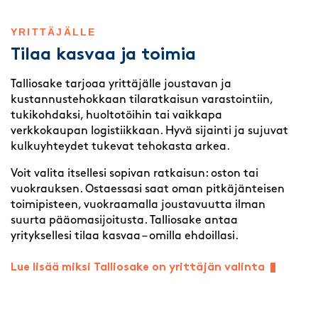
YRITTÄJÄLLE
Tilaa kasvaa ja toimia
Talliosake tarjoaa yrittäjälle joustavan ja
kustannustehokkaan tilaratkaisun varastointiin,
tukikohdaksi, huoltotöihin tai vaikkapa
verkkokaupan logistiikkaan. Hyvä sijainti ja sujuvat
kulkuyhteydet tukevat tehokasta arkea.
Voit valita itsellesi sopivan ratkaisun: oston tai
vuokrauksen. Ostaessasi saat oman pitkäjänteisen
toimipisteen, vuokraamalla joustavuutta ilman
suurta pääomasijoitusta. Talliosake antaa
yrityksellesi tilaa kasvaa – omilla ehdoillasi.
Lue lisää miksi Talliosake on yrittäjän valinta