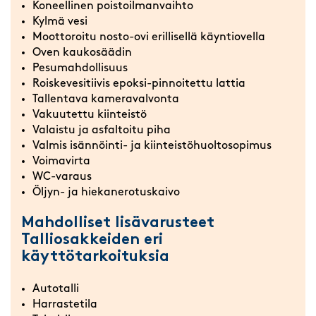
Koneellinen poistoilmanvaihto
Kylmä vesi
Moottoroitu nosto-ovi erillisellä käyntiovella
Oven kaukosäädin
Pesumahdollisuus
Roiskevesitiivis epoksi-pinnoitettu lattia
Tallentava kameravalvonta
Vakuutettu kiinteistö
Valaistu ja asfaltoitu piha
Valmis isännöinti- ja kiinteistöhuoltosopimus
Voimavirta
WC-varaus
Öljyn- ja hiekanerotuskaivo
Mahdolliset lisävarusteet
Talliosakkeiden eri
käyttötarkoituksia
Autotalli
Harrastetila