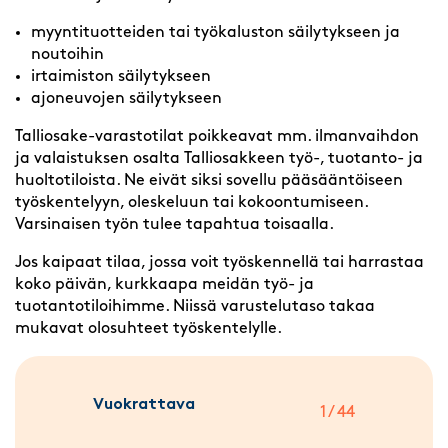
myyntituotteiden tai työkaluston säilytykseen ja
noutoihin
irtaimiston säilytykseen
ajoneuvojen säilytykseen
Talliosake-varastotilat poikkeavat mm. ilmanvaihdon
ja valaistuksen osalta Talliosakkeen työ-, tuotanto- ja
huoltotiloista. Ne eivät siksi sovellu pääsääntöiseen
työskentelyyn, oleskeluun tai kokoontumiseen.
Varsinaisen työn tulee tapahtua toisaalla.
Jos kaipaat tilaa, jossa voit työskennellä tai harrastaa
koko päivän, kurkkaapa meidän työ- ja
tuotantotiloihimme. Niissä varustelutaso takaa
mukavat olosuhteet työskentelylle.
Vuokrattava
1 / 44