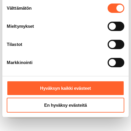
Suostumuksen
moneen tarkoitukseen. Tuhannet
Välttämätön
valinta
asiakkaamme ovat jo muokanneet
Talliosakkeesta unelmiensa autotallin,
varaston, työpajan – jopa kuntosalin.
Mieltymykset
Tilastot
Yli 6 500 rakennettua tilaa
Markkinointi
Talliosake on toteuttanut jo yli 6 500
toimivaa ja monikäyttöistä tilaa eri
puolille Suomea ja Ruotsia. Vuosien
Hyväksyn kaikki evästeet
kokemus näkyy tilojen laadussa,
toimivuudessa ja ratkaisuissa, jotka
palvelevat sekä yrityksiä että
En hyväksy evästeitä
yksityiskäyttäjiä.