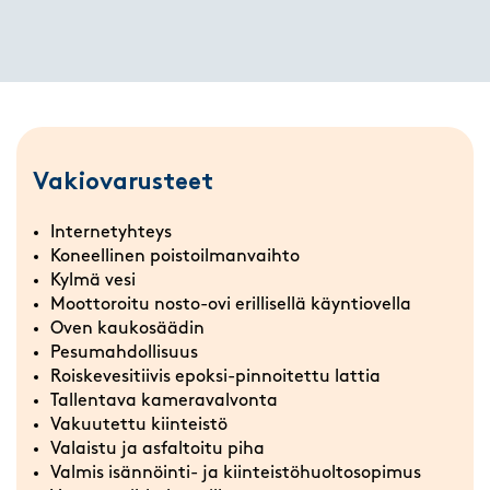
Vakiovarusteet
Internetyhteys
Koneellinen poistoilmanvaihto
Kylmä vesi
Moottoroitu nosto-ovi erillisellä käyntiovella
Oven kaukosäädin
Pesumahdollisuus
Roiskevesitiivis epoksi-pinnoitettu lattia
Tallentava kameravalvonta
Vakuutettu kiinteistö
Valaistu ja asfaltoitu piha
Valmis isännöinti- ja kiinteistöhuoltosopimus