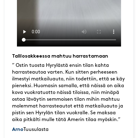
Talliosakkeessa mahtuu harrastamaan
” Ostin tuosta Hyrylästä ensin tilan kahta
harrasteautoa varten. Kun sitten perheeseen
ilmestyi matkailuauto, niin todettiin, että se käy
pieneksi. Huomasin samalla, että näissä on aika
kova vuokratuotto näissä tiloissa, niin minäpä
ostaa läväytin semmoisen tilan mihin mahtuu
molemmat harrasteautot että matkailuauto ja
pistin sen Hyrylän tilan vuokralle. Se maksaa
aika pitkälti mulle tätä Amerin tilaa myöskin.”
Arno
Tuusulasta