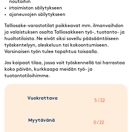
noutoihin
irtaimiston säilytykseen
ajoneuvojen säilytykseen
Talliosake-varastotilat poikkeavat mm. ilmanvaihdon
ja valaistuksen osalta Talliosakkeen työ-, tuotanto- ja
huoltotiloista. Ne eivät siksi sovellu pääsääntöiseen
työskentelyyn, oleskeluun tai kokoontumiseen.
Varsinaisen työn tulee tapahtua toisaalla.
Jos kaipaat tilaa, jossa voit työskennellä tai harrastaa
koko päivän, kurkkaapa meidän työ- ja
tuotantotiloihimme.
Vuokrattava
5 / 22
Myytävänä
0 / 22