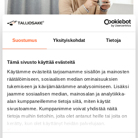
Suostumus
Yksityiskohdat
Tietoja
SIJOITTAJALLE
Vakaata tuottoa ja
Tämä sivusto käyttää evästeitä
vaivattomuutta
Käytämme evästeitä tarjoamamme sisällön ja mainosten
räätälöimiseen, sosiaalisen median ominaisuuksien
Talliosake on sijoittajan älykäs valinta. Sijoituksen
tukemiseen ja kävijämäärämme analysoimiseen. Lisäksi
tyypillinen vuokratuotto on
6–8 %
ja oman
jaamme sosiaalisen median, mainosalan ja analytiikka-
pääoman tuotto jopa yli
15 %
. Uudet ja laadukkaat
alan kumppaneillemme tietoja siitä, miten käytät
tilat ovat sijoittajalle vaivattomia, ja niiden ylläpito
sivustoamme. Kumppanimme voivat yhdistää näitä
on edullista. Halutessasi voit ulkoistaa vuokrauksen
täysin ammattimaiselle Talliosakkeen
tietoja muihin tietoihin, joita olet antanut heille tai joita on
vuokrauspalvelullemme.
kerätty, kun olet käyttänyt heidän palvelujaan.
Tietosuojaseloste
Lue lisää Talliosake-sijoittamisesta