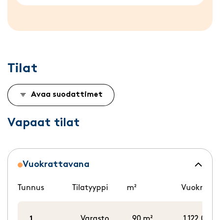
Tilat
Avaa suodattimet
Vapaat tilat
Vuokrattavana
Tunnus
Tilatyyppi
m²
Vuokra/k
1
Varasto
90 m²
1 122,00 €