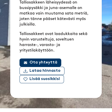
Talliosakkeen läheisyydessä on
bussipysäkki ja juna-asemalle on
matkaa vain muutama sata metriä,
joten tänne pääset kätevästi myös
julkisilla.
Talliosakkeet ovat laadukkaita sekä
hyvin varusteltuja, soveltuen
harraste-, varasto- ja
yritystilakäyttöön.
Ota yhteyttä
Lataa hinnasto
Lisää suosikkisi