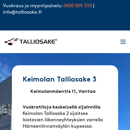
Skip to content
Vuokraus ja myyntipalvelu:
0400 805 333
|
info@talliosake.fi
Men
Keimolan Talliosake 3
Keimolanmäentie 11, Vantaa
Vuokratiloja keskeisellä sijainnilla
Keimolan Talliosake 2 sijaitsee
loistavien liikenneyhteyksien varrella
Hämeenlinnanväylän kupeessa.