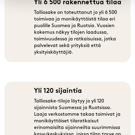
Yli 6 500 rakennettua tilaa
Talliosake on toteuttanut jo yli 6 500
toimivaa ja monikäyttöistä tilaa eri
puolille Suomea ja Ruotsia. Vuosien
kokemus näkyy tilojen laadussa,
toimivuudessa ja ratkaisuissa, jotka
palvelevat sekä yrityksiä että
yksityiskäyttäjiä.
Yli 120 sijaintia
Talliosake-tiloja löytyy jo yli 120
sijainnista Suomessa ja Ruotsissa.
Laaja verkostomme takaa toimivat ja
monikäyttöiset tilaratkaisut
erinomaisilta sijainneilta suurimmissa
kasvukeskuksissa, joissa tilan tarve on