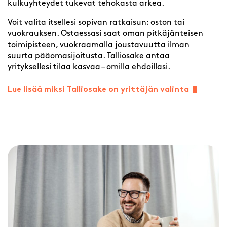
kulkuyhteydet tukevat tehokasta arkea.
Voit valita itsellesi sopivan ratkaisun: oston tai
vuokrauksen. Ostaessasi saat oman pitkäjänteisen
toimipisteen, vuokraamalla joustavuutta ilman
suurta pääomasijoitusta. Talliosake antaa
yrityksellesi tilaa kasvaa – omilla ehdoillasi.
Lue lisää miksi Talliosake on yrittäjän valinta