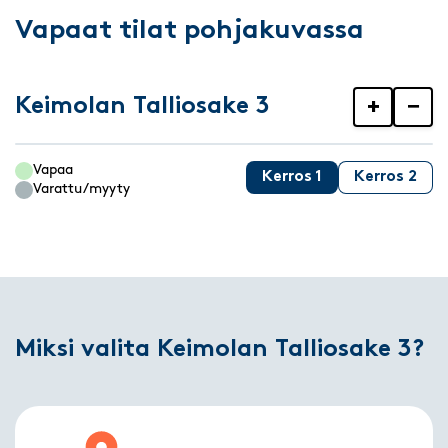
Vapaat tilat pohjakuvassa
Keimolan Talliosake 3
+
−
Vapaa
Kerros 1
Kerros 2
Varattu/myyty
Miksi valita Keimolan Talliosake 3?