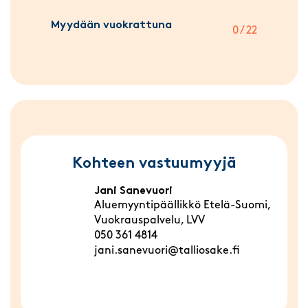
Myydään vuokrattuna
0 / 22
Kohteen vastuumyyjä
Jani Sanevuori
Aluemyyntipäällikkö Etelä-Suomi,
Vuokrauspalvelu, LVV
050 361 4814
jani.sanevuori@talliosake.fi