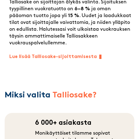
Talliosake on sijoittajan älykäs valinta. Sijoituksen
tyypillinen vuokratuotto on
6–8 %
ja oman
pääoman tuotto jopa yli
15 %
. Uudet ja laadukkaat
tilat ovat sijoittajalle vaivattomia, ja niiden ylläpito
on edullista. Halutessasi voit ulkoistaa vuokrauksen
täysin ammattimaiselle Talliosakkeen
vuokrauspalvelullemme.
Lue lisää Talliosake-sijoittamisesta
Miksi valita
Talliosake?
6 000+ asiakasta
Monikäyttöiset tilamme sopivat