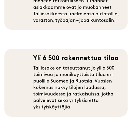
moneen tarkoitukseen. Tuhannet
asiakkaamme ovat jo muokanneet
Talliosakkeesta unelmiensa autotallin,
varaston, työpajan – jopa kuntosalin.
Yli 6 500 rakennettua tilaa
Talliosake on toteuttanut jo yli 6 500
toimivaa ja monikäyttöistä tilaa eri
puolille Suomea ja Ruotsia. Vuosien
kokemus näkyy tilojen laadussa,
toimivuudessa ja ratkaisuissa, jotka
palvelevat sekä yrityksiä että
yksityiskäyttäjiä.