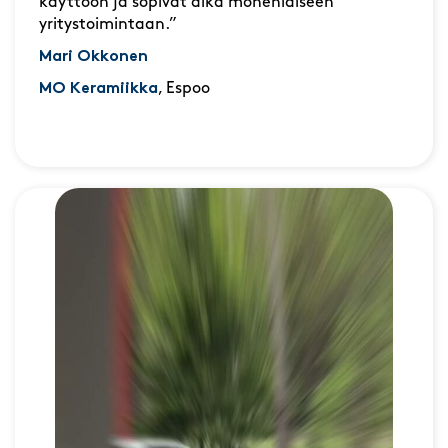
käyttöön ja sopivat aika monenlaiseen
yritystoimintaan.”
Mari Okkonen
MO Keramiikka
, Espoo