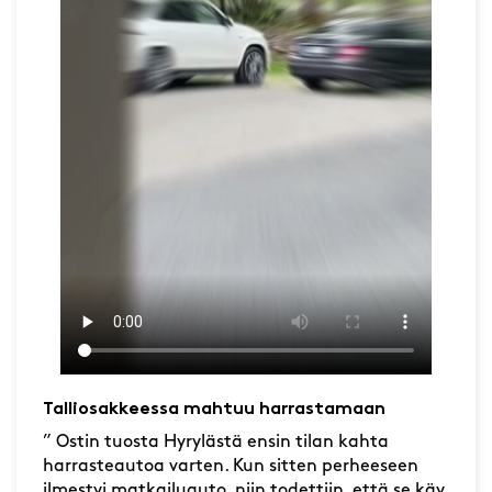
Talliosakkeessa mahtuu harrastamaan
” Ostin tuosta Hyrylästä ensin tilan kahta
harrasteautoa varten. Kun sitten perheeseen
ilmestyi matkailuauto, niin todettiin, että se käy