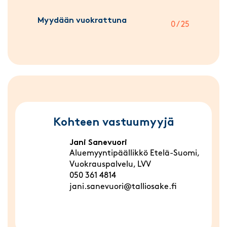
Myydään vuokrattuna
0 / 25
Kohteen vastuumyyjä
Jani Sanevuori
Aluemyyntipäällikkö Etelä-Suomi,
Vuokrauspalvelu, LVV
050 361 4814
jani.sanevuori@talliosake.fi