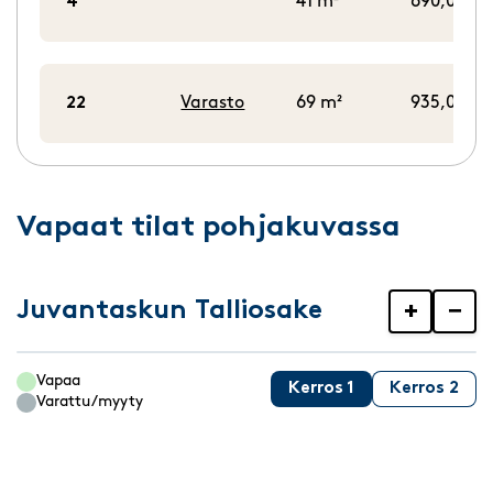
4
41 m²
690,00 €/
22
Varasto
69 m²
935,00 €/
Vapaat tilat pohjakuvassa
Juvantaskun Talliosake
+
−
Vapaa
Kerros 1
Kerros 2
Varattu/myyty