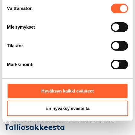
Suostumuksen
vankan rakentamiskokemuksen
Välttämätön
valinta
perusteella.
Mieltymykset
Tilastot
Korkein AAA-
luottoluokitus
Markkinointi
Kauppalehden Menestyjät
Hyväksyn kaikki evästeet
2025
En hyväksy evästeitä
Asiakkaidemme kokemuksia
Talliosakkeesta