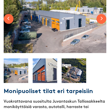
Previous slide
Next 
Monipuoliset tilat eri tarpeisiin
Vuokrattavana suositulta Juvantaskun Talliosakkeelta
monikäyttöisiä varasto, autotalli, harraste tai