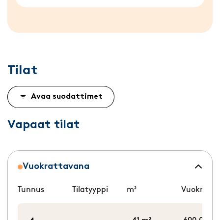
Tilat
Avaa suodattimet
Vapaat tilat
Vuokrattavana
Tunnus
Tilatyyppi
m²
Vuokra/k