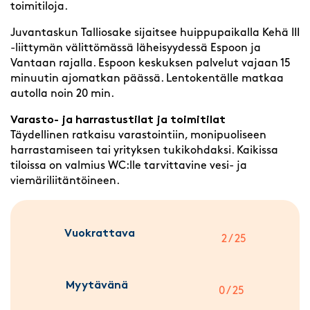
toimitiloja.
Juvantaskun Talliosake sijaitsee huippupaikalla Kehä III
-liittymän välittömässä läheisyydessä Espoon ja
Vantaan rajalla. Espoon keskuksen palvelut vajaan 15
minuutin ajomatkan päässä. Lentokentälle matkaa
autolla noin 20 min.
Varasto- ja harrastustilat ja toimitilat
Täydellinen ratkaisu varastointiin, monipuoliseen
harrastamiseen tai yrityksen tukikohdaksi. Kaikissa
tiloissa on valmius WC:lle tarvittavine vesi- ja
viemäriliitäntöineen.
Vuokrattava
2 / 25
Myytävänä
0 / 25