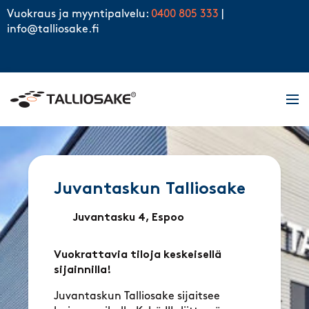
Skip to content
Vuokraus ja myyntipalvelu:
0400 805 333
|
info@talliosake.fi
Men
Juvantaskun Talliosake
Juvantasku 4, Espoo
Vuokrattavia tiloja keskeisellä
sijainnilla!
Juvantaskun Talliosake sijaitsee