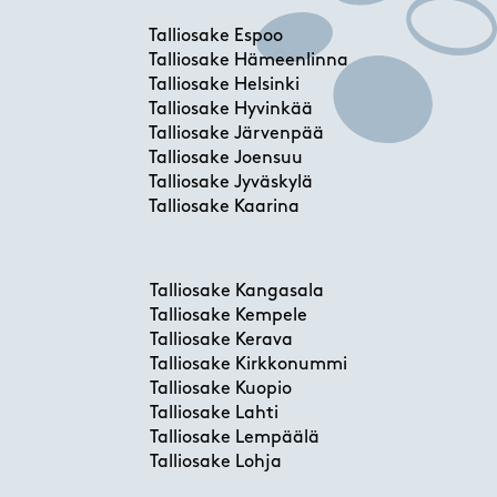
Talliosake Espoo
Talliosake Hämeenlinna
Talliosake Helsinki
Talliosake Hyvinkää
Talliosake Järvenpää
Talliosake Joensuu
Talliosake Jyväskylä
Talliosake Kaarina
Talliosake Kangasala
Talliosake Kempele
Talliosake Kerava
Talliosake Kirkkonummi
Talliosake Kuopio
Talliosake Lahti
Talliosake Lempäälä
Talliosake Lohja