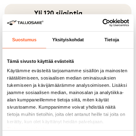
Yli 120 sijaintia
Talliosake-tiloja löytyy jo yli 120
sijainnista Suomessa ja Ruotsissa.
Laaja verkostomme takaa toimivat ja
Suostumus
Yksityiskohdat
Tietoja
monikäyttöiset tilaratkaisut
erinomaisilta sijainneilta suurimmissa
kasvukeskuksissa, joissa tilan tarve on
Tämä sivusto käyttää evästeitä
suurin.
Käytämme evästeitä tarjoamamme sisällön ja mainosten
räätälöimiseen, sosiaalisen median ominaisuuksien
tukemiseen ja kävijämäärämme analysoimiseen. Lisäksi
jaamme sosiaalisen median, mainosalan ja analytiikka-
alan kumppaneillemme tietoja siitä, miten käytät
15 + vuotta kokemusta
sivustoamme. Kumppanimme voivat yhdistää näitä
Vankka kokemus takaa toimivat
tietoja muihin tietoihin, joita olet antanut heille tai joita on
tilaratkaisut ja kestävät tilat.
kerätty, kun olet käyttänyt heidän palvelujaan.
Laadukkaat rakennusmateriaalit on
Tietosuojaseloste
valittu satojen asiakaspalautteiden ja