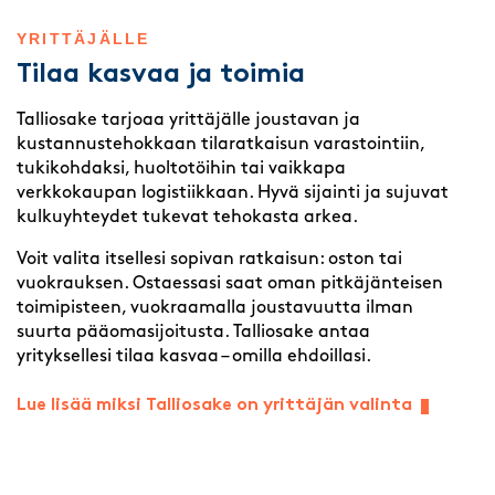
YRITTÄJÄLLE
Tilaa kasvaa ja toimia
Talliosake tarjoaa yrittäjälle joustavan ja
kustannustehokkaan tilaratkaisun varastointiin,
tukikohdaksi, huoltotöihin tai vaikkapa
verkkokaupan logistiikkaan. Hyvä sijainti ja sujuvat
kulkuyhteydet tukevat tehokasta arkea.
Voit valita itsellesi sopivan ratkaisun: oston tai
vuokrauksen. Ostaessasi saat oman pitkäjänteisen
toimipisteen, vuokraamalla joustavuutta ilman
suurta pääomasijoitusta. Talliosake antaa
yrityksellesi tilaa kasvaa – omilla ehdoillasi.
Lue lisää miksi Talliosake on yrittäjän valinta