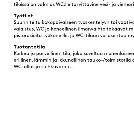
tiloissa on valmius WC:lle tarvittavine vesi- ja viemä
Työtilat
Suunniteltu kokopäiväiseen työskentelyyn tai vaativa
valaistus, WC ja koneellinen ilmanvaihto takaavat mie
pistorasioita työkoneille, ja WC-tilaan voi asentaa 
Tuotantotila
Korkea ja parvellinen tila, joka soveltuu monenlais
erillinen, lämmin ja ikkunallinen tauko-/toimistotila
WC, allas ja suihkuvaraus.