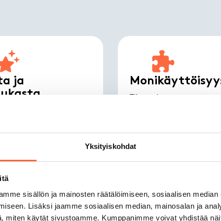
a ja
Monikäyttöisyy
dukasta
Tilat taipuvat moneen – 
mielikuvitus on rajana!
it, uudet ja
isesti varustellut tilat.
Yksityiskohdat
itä
mme sisällön ja mainosten räätälöimiseen, sosiaalisen median
iseen. Lisäksi jaamme sosiaalisen median, mainosalan ja analy
, miten käytät sivustoamme. Kumppanimme voivat yhdistää näitä t