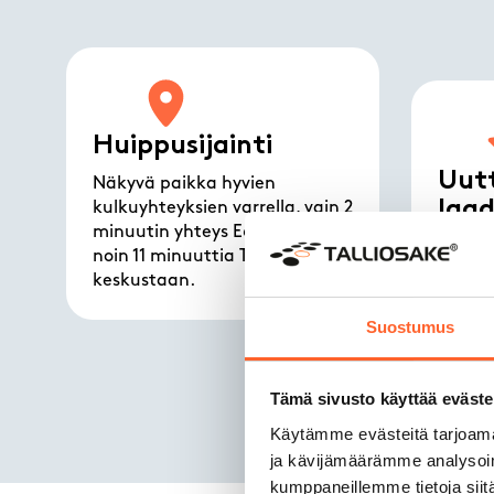
Huippusijainti
Uutt
Näkyvä paikka hyvien
laa
kulkuyhteyksien varrella, vain 2
minuutin yhteys E63-tielle ja
Modern
noin 11 minuuttia Tampereen
erinoma
keskustaan.
Suostumus
Tämä sivusto käyttää eväste
Käytämme evästeitä tarjoama
ja kävijämäärämme analysoim
kumppaneillemme tietoja siitä