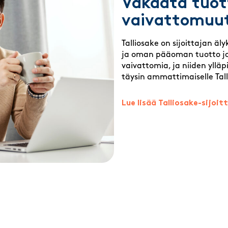
Vakaata tuot
vaivattomuu
Talliosake on sijoittajan äl
ja oman pääoman tuotto jo
vaivattomia, ja niiden ylläp
täysin ammattimaiselle Tal
Lue lisää Talliosake-sijoi