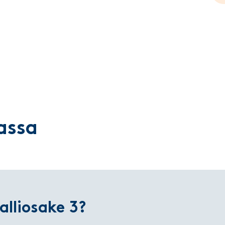
assa
alliosake 3?