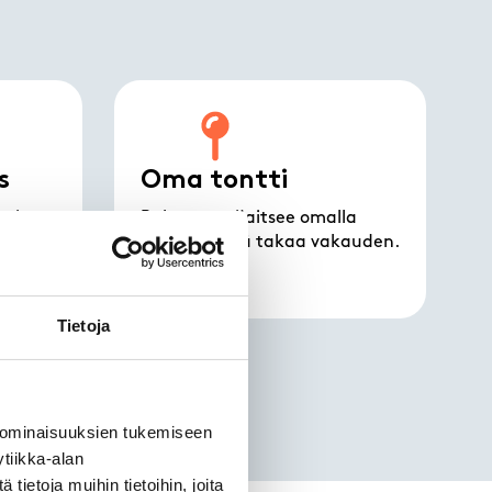
s
Oma tontti
vain
Rakennus sijaitsee omalla
tontilla, mikä takaa vakauden.
Tietoja
 ominaisuuksien tukemiseen
tiikka-alan
ietoja muihin tietoihin, joita