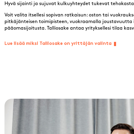
Hyvä sijainti ja sujuvat kulkuyhteydet tukevat tehokasta
Voit valita itsellesi sopivan ratkaisun: oston tai vuokrau
pitkäjänteisen toimipisteen, vuokraamalla joustavuutta
pääomasijoitusta. Talliosake antaa yrityksellesi tilaa kasva
Lue lisää miksi Talliosake on yrittäjän valinta