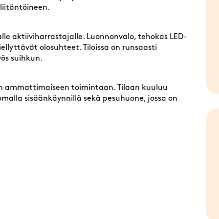
riliitäntöineen.
lle aktiiviharrastajalle. Luonnonvalo, tehokas LED-
llyttävät olosuhteet. Tiloissa on runsaasti
myös suihkun.
een ammattimaiseen toimintaan. Tilaan kuuluu
 omalla sisäänkäynnillä sekä pesuhuone, jossa on