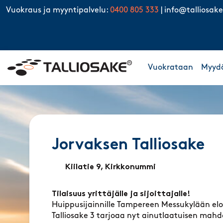
Skip to content
Vuokraus ja myyntipalvelu:
0400 805 333
|
info@talliosake
Vuokrataan
Myyd
Jorvaksen Talliosake
Kiilatie 9, Kirkkonummi
Tilaisuus yrittäjälle ja sijoittajalle!
Huippusijainnille Tampereen Messukylään el
Talliosake 3 tarjoaa nyt ainutlaatuisen mahd