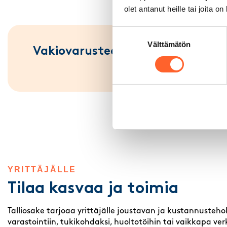
olet antanut heille tai joita o
Suostumuksen
Välttämätön
valinta
Vakiovarusteet
YRITTÄJÄLLE
Tilaa kasvaa ja toimia
Talliosake tarjoaa yrittäjälle joustavan ja kustannusteh
varastointiin, tukikohdaksi, huoltotöihin tai vaikkapa ve