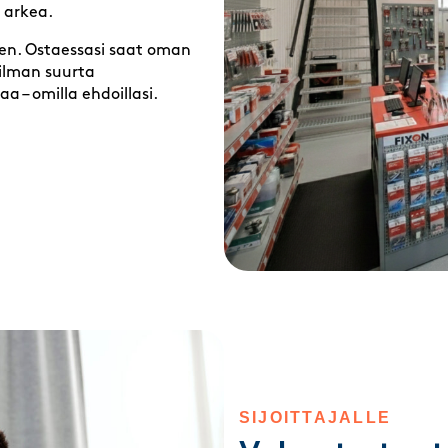
 arkea.
ksen. Ostaessasi saat oman
 ilman suurta
a – omilla ehdoillasi.
SIJOITTAJALLE