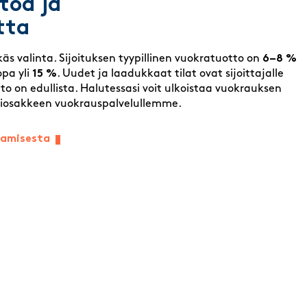
toa ja
tta
ykäs valinta. Sijoituksen tyypillinen vuokratuotto on
6–8 %
pa yli
15 %
. Uudet ja laadukkaat tilat ovat sijoittajalle
ito on edullista. Halutessasi voit ulkoistaa vuokrauksen
liosakkeen vuokrauspalvelullemme.
ttamisesta