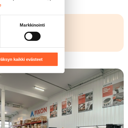
e
Markkinointi
alliosakkeiden eri
äyttötarkoitukset
äksyn kaikki evästeet