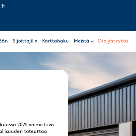
.fi
ään
Sijoittajille
Karttahaku
Meistä
Ota yhteyttä
okuussa 2025 valmistuva
ollisuuden toteuttaa