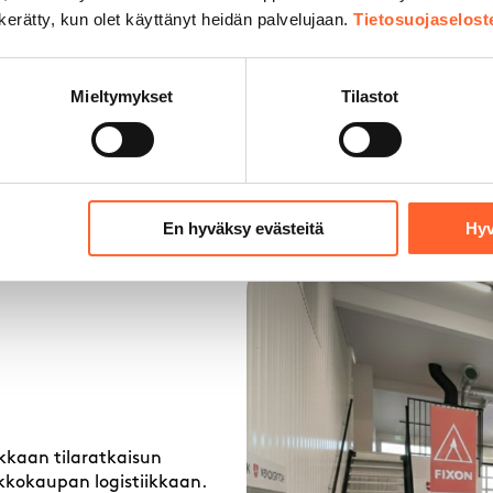
n kerätty, kun olet käyttänyt heidän palvelujaan.
Tietosuojaselost
Mieltymykset
Tilastot
Mahdolliset lisävarusteet
T
k
En hyväksy evästeitä
Hyv
okkaan tilaratkaisun
rkkokaupan logistiikkaan.