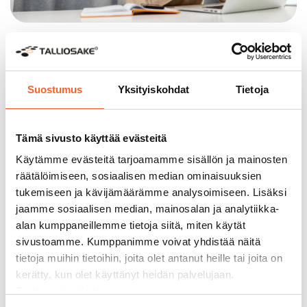
SIJOITTAJALLE
Vakaata tuottoa ja
Suostumus
Yksityiskohdat
Tietoja
vaivattomuutta
Talliosake on sijoittajan älykäs valinta. Sijoituksen
Tämä sivusto käyttää evästeitä
tyypillinen vuokratuotto on
6–8 %
ja oman
pääoman tuotto jopa yli
15 %
. Uudet ja laadukkaat
Käytämme evästeitä tarjoamamme sisällön ja mainosten
tilat ovat sijoittajalle vaivattomia, ja niiden ylläpito
räätälöimiseen, sosiaalisen median ominaisuuksien
on edullista. Halutessasi voit ulkoistaa vuokrauksen
tukemiseen ja kävijämäärämme analysoimiseen. Lisäksi
täysin ammattimaiselle Talliosakkeen
jaamme sosiaalisen median, mainosalan ja analytiikka-
vuokrauspalvelullemme.
alan kumppaneillemme tietoja siitä, miten käytät
sivustoamme. Kumppanimme voivat yhdistää näitä
Lue lisää Talliosake-sijoittamisesta
tietoja muihin tietoihin, joita olet antanut heille tai joita on
kerätty, kun olet käyttänyt heidän palvelujaan.
Tietosuojaseloste