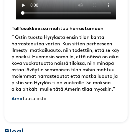
Talliosakkeessa mahtuu harrastamaan
” Ostin tuosta Hyrylästä ensin tilan kahta
harrasteautoa varten. Kun sitten perheeseen
ilmestyi matkailuauto, niin todettiin, että se käy
pieneksi. Huomasin samalla, että näissä on aika
kova vuokratuotto näissä tiloissa, niin minäpä
ostaa läväytin semmoisen tilan mihin mahtuu
molemmat harrasteautot että matkailuauto ja
pistin sen Hyrylän tilan vuokralle. Se maksaa
aika pitkälti mulle tätä Amerin tilaa myöskin.”
Arno
Tuusulasta