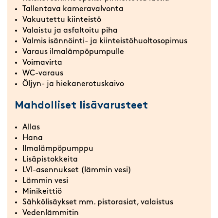
Tallentava kameravalvonta
Vakuutettu kiinteistö
Valaistu ja asfaltoitu piha
Valmis isännöinti- ja kiinteistöhuoltosopimus
Varaus ilmalämpöpumpulle
Voimavirta
WC-varaus
Öljyn- ja hiekanerotuskaivo
Mahdolliset lisävarusteet
Allas
Hana
Ilmalämpöpumppu
Lisäpistokkeita
LVI-asennukset (lämmin vesi)
Lämmin vesi
Minikeittiö
Sähkölisäykset mm. pistorasiat, valaistus
Vedenlämmitin