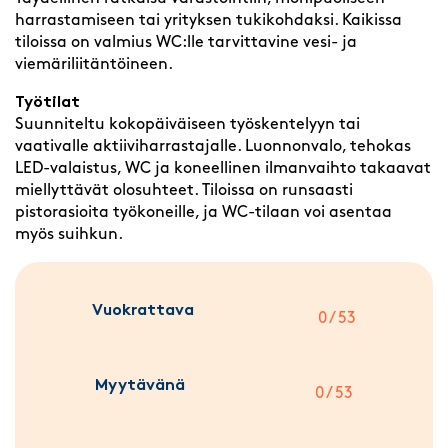
harrastamiseen tai yrityksen tukikohdaksi. Kaikissa
tiloissa on valmius WC:lle tarvittavine vesi- ja
viemäriliitäntöineen.
Työtilat
Suunniteltu kokopäiväiseen työskentelyyn tai
vaativalle aktiiviharrastajalle. Luonnonvalo, tehokas
LED-valaistus, WC ja koneellinen ilmanvaihto takaavat
miellyttävät olosuhteet. Tiloissa on runsaasti
pistorasioita työkoneille, ja WC-tilaan voi asentaa
myös suihkun.
Vuokrattava
0 / 53
Myytävänä
0 / 53