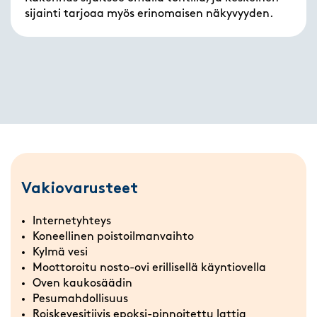
sijainti tarjoaa myös erinomaisen näkyvyyden.
Vakiovarusteet
Internetyhteys
Koneellinen poistoilmanvaihto
Kylmä vesi
Moottoroitu nosto-ovi erillisellä käyntiovella
Oven kaukosäädin
Pesumahdollisuus
Roiskevesitiivis epoksi-pinnoitettu lattia