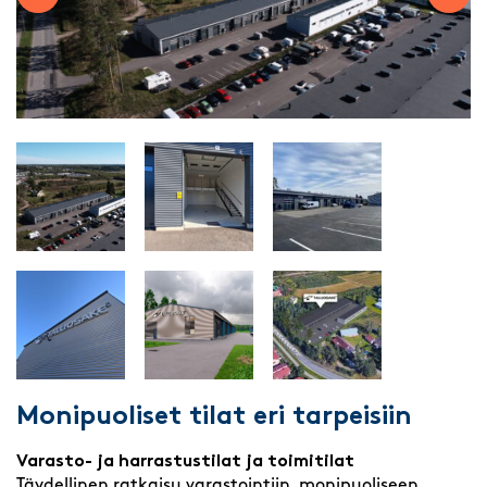
Previous slide
Next 
Monipuoliset tilat eri tarpeisiin
Varasto- ja harrastustilat ja toimitilat
Täydellinen ratkaisu varastointiin, monipuoliseen