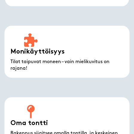
Monikäyttöisyys
Tilat taipuvat moneen – vain mielikuvitus on
rajana!
Oma tontti
Rakennus sijaitsee omalla tontilla, ja keskeinen