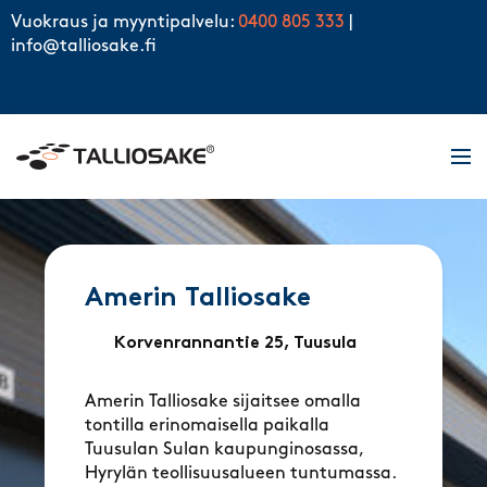
Skip to content
Vuokraus ja myyntipalvelu:
0400 805 333
|
info@talliosake.fi
Men
Amerin Talliosake
Korvenrannantie 25, Tuusula
Amerin Talliosake sijaitsee omalla
tontilla erinomaisella paikalla
Tuusulan Sulan kaupunginosassa,
Hyrylän teollisuusalueen tuntumassa.