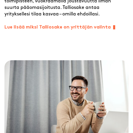
toimipisteen, vuokraamalla joustavuutta ilman
suurta pääomasijoitusta. Talliosake antaa
yrityksellesi tilaa kasvaa – omilla ehdoillasi.
Lue lisää miksi Talliosake on yrittäjän valinta