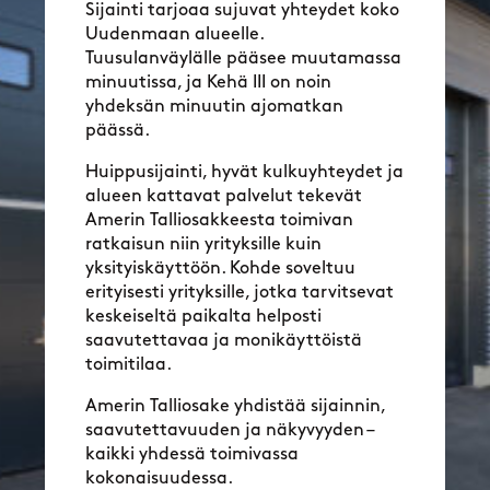
Sijainti tarjoaa sujuvat yhteydet koko
Uudenmaan alueelle.
Tuusulanväylälle pääsee muutamassa
minuutissa, ja Kehä III on noin
yhdeksän minuutin ajomatkan
päässä.
Huippusijainti, hyvät kulkuyhteydet ja
alueen kattavat palvelut tekevät
Amerin Talliosakkeesta toimivan
ratkaisun niin yrityksille kuin
yksityiskäyttöön. Kohde soveltuu
erityisesti yrityksille, jotka tarvitsevat
keskeiseltä paikalta helposti
saavutettavaa ja monikäyttöistä
toimitilaa.
Amerin Talliosake yhdistää sijainnin,
saavutettavuuden ja näkyvyyden –
kaikki yhdessä toimivassa
kokonaisuudessa.