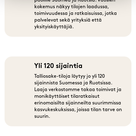
puolille Suomea ja Ruotsia. Vuosien
kokemus näkyy tilojen laadussa,
toimivuudessa ja ratkaisuissa, jotka
palvelevat sekä yrityksiä että
yksityiskäyttäjiä.
Yli 120 sijaintia
Talliosake-tiloja löytyy jo yli 120
sijainnista Suomessa ja Ruotsissa.
Laaja verkostomme takaa toimivat ja
monikäyttöiset tilaratkaisut
erinomaisilta sijainneilta suurimmissa
kasvukeskuksissa, joissa tilan tarve on
suurin.