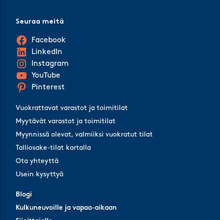
Seuraa meitä
Facebook
LinkedIn
Instagram
YouTube
Pinterest
Vuokrattavat varastot ja toimitilat
Myytävät varastot ja toimitilat
Myynnissä olevat, valmiiksi vuokratut tilat
Talliosake-tilat kartalla
Ota yhteyttä
Usein kysyttyä
Blogi
Blogi
Kulkuneuvoille ja vapaa-aikaan
Kulkuneuvoille ja vapaa-aikaan