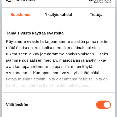
Talliosake Kaarina
Suostumus
Yksityiskohdat
Tietoja
Talliosake Kangasala
Talliosake Kempele
Tämä sivusto käyttää evästeitä
Talliosake Kerava
Talliosake Kirkkonummi
Käytämme evästeitä tarjoamamme sisällön ja mainosten
Talliosake Kuopio
räätälöimiseen, sosiaalisen median ominaisuuksien
Talliosake Lahti
tukemiseen ja kävijämäärämme analysoimiseen. Lisäksi
Talliosake Lempäälä
jaamme sosiaalisen median, mainosalan ja analytiikka-
Talliosake Lohja
alan kumppaneillemme tietoja siitä, miten käytät
sivustoamme. Kumppanimme voivat yhdistää näitä
tietoja muihin tietoihin, joita olet antanut heille tai joita on
Talliosake Nokia
kerätty, kun olet käyttänyt heidän palvelujaan.
Talliosake Nurmijärvi
Tietosuojaseloste
Talliosake Oulu
Talliosake Pirkkala
Suostumuksen
Välttämätön
Talliosake Porvoo
valinta
Talliosake Raisio
Talliosake Rauma