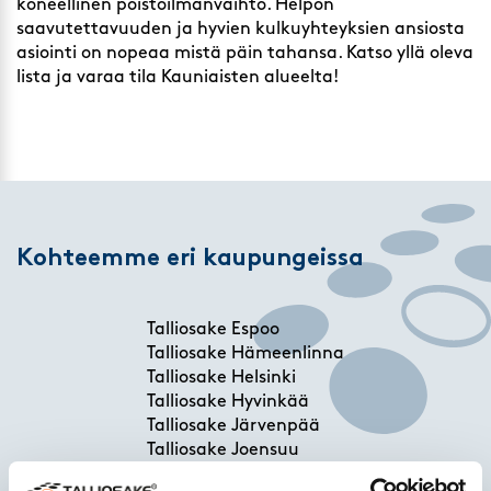
koneellinen poistoilmanvaihto. Helpon
saavutettavuuden ja hyvien kulkuyhteyksien ansiosta
asiointi on nopeaa mistä päin tahansa. Katso yllä oleva
lista ja varaa tila Kauniaisten alueelta!
Kohteemme eri kaupungeissa
Talliosake Espoo
Talliosake Hämeenlinna
Talliosake Helsinki
Talliosake Hyvinkää
Talliosake Järvenpää
Talliosake Joensuu
Talliosake Jyväskylä