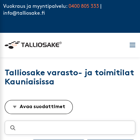
Skip to content
Vuokraus ja myyntipalvelu:
0400 805 333
|
info@talliosake.fi
Men
Talliosake varasto- ja toimitilat
Kauniaisissa
Avaa suodattimet