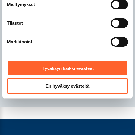
Mieltymykset
Talliosake Riihimäki
Tilastot
Talliosake Sipoo
Talliosake Tampere
Markkinointi
Talliosake Turku
Talliosake Tuusula
Talliosake Valkeakoski
Talliosake Vantaa
Hyväksyn kaikki evästeet
Talliosake Ylöjärvi
En hyväksy evästeitä