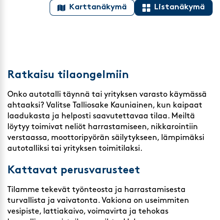
Karttanäkymä
Listanäkymä
Ratkaisu tilaongelmiin
Onko autotalli täynnä tai yrityksen varasto käymässä
ahtaaksi? Valitse Talliosake Kauniainen, kun kaipaat
laadukasta ja helposti saavutettavaa tilaa. Meiltä
löytyy toimivat neliöt harrastamiseen, nikkarointiin
verstaassa, moottoripyörän säilytykseen, lämpimäksi
autotalliksi tai yrityksen toimitilaksi.
Kattavat perusvarusteet
Tilamme tekevät työnteosta ja harrastamisesta
turvallista ja vaivatonta. Vakiona on useimmiten
vesipiste, lattiakaivo, voimavirta ja tehokas