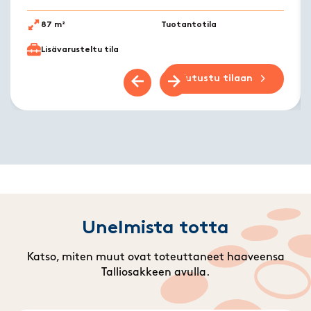
87 m²
Tuotantotila
Lisävarusteltu tila
Tutustu tilaan
Previous slide
Next slide
Unelmista totta
Katso, miten muut ovat toteuttaneet haaveensa
Talliosakkeen avulla.