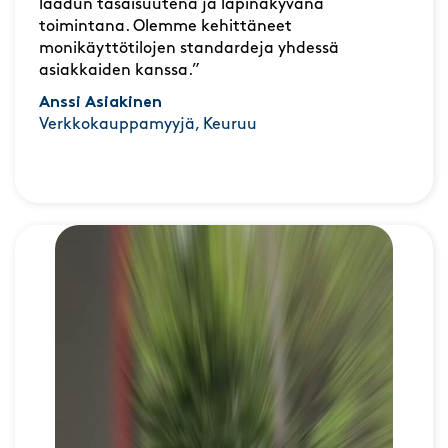
laadun tasaisuutena ja läpinäkyvänä
toimintana. Olemme kehittäneet
monikäyttötilojen standardeja yhdessä
asiakkaiden kanssa.”
Anssi Asiakinen
Verkkokauppamyyjä, Keuruu