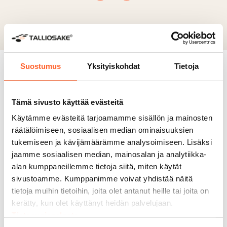
Next slide
Suostumus
Yksityiskohdat
Tietoja
Miksi valita
Talliosake?
Tämä sivusto käyttää evästeitä
Käytämme evästeitä tarjoamamme sisällön ja mainosten
6000+ asiakasta
räätälöimiseen, sosiaalisen median ominaisuuksien
Monikäyttöiset tilamme sopivat
tukemiseen ja kävijämäärämme analysoimiseen. Lisäksi
moneen tarkoitukseen. Yli 6 000
jaamme sosiaalisen median, mainosalan ja analytiikka-
asiakastamme on jo muokannut
alan kumppaneillemme tietoja siitä, miten käytät
Talliosakkeesta unelmiensa autotallin,
sivustoamme. Kumppanimme voivat yhdistää näitä
varaston, työpajan – jopa kuntosalin.
tietoja muihin tietoihin, joita olet antanut heille tai joita on
kerätty, kun olet käyttänyt heidän palvelujaan.
Tietosuojaseloste