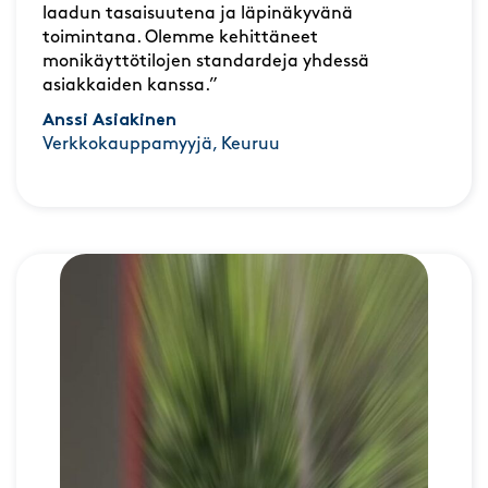
laadun tasaisuutena ja läpinäkyvänä
toimintana. Olemme kehittäneet
monikäyttötilojen standardeja yhdessä
asiakkaiden kanssa.”
Anssi Asiakinen
Verkkokauppamyyjä, Keuruu