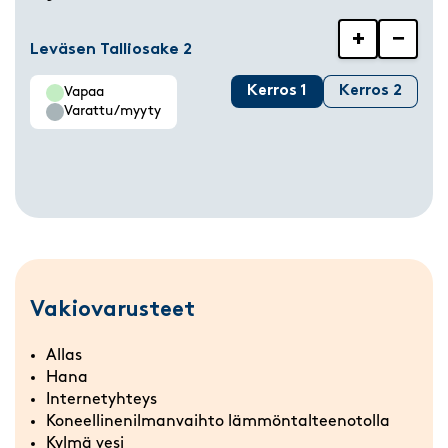
+
−
Leväsen Talliosake 2
Kerros 1
Kerros 2
Vapaa
Varattu/myyty
Vakiovarusteet
Allas
Hana
Internetyhteys
Koneellinenilmanvaihto lämmöntalteenotolla
Kylmä vesi