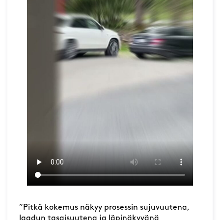
”Pitkä kokemus näkyy prosessin sujuvuutena,
laadun tasaisuutena ja läpinäkyvänä