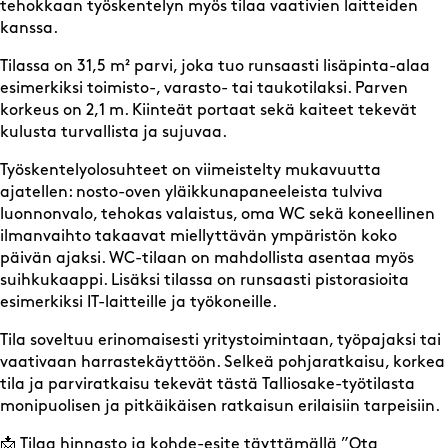
tehokkaan työskentelyn myös tilaa vaativien laitteiden
kanssa.
Tilassa on 31,5 m² parvi, joka tuo runsaasti lisäpinta-alaa
esimerkiksi toimisto-, varasto- tai taukotilaksi. Parven
korkeus on 2,1 m. Kiinteät portaat sekä kaiteet tekevät
kulusta turvallista ja sujuvaa.
Työskentelyolosuhteet on viimeistelty mukavuutta
ajatellen: nosto-oven yläikkunapaneeleista tulviva
luonnonvalo, tehokas valaistus, oma WC sekä koneellinen
ilmanvaihto takaavat miellyttävän ympäristön koko
päivän ajaksi. WC-tilaan on mahdollista asentaa myös
suihkukaappi. Lisäksi tilassa on runsaasti pistorasioita
esimerkiksi IT-laitteille ja työkoneille.
Tila soveltuu erinomaisesti yritystoimintaan, työpajaksi tai
vaativaan harrastekäyttöön. Selkeä pohjaratkaisu, korkea
tila ja parviratkaisu tekevät tästä Talliosake-työtilasta
monipuolisen ja pitkäikäisen ratkaisun erilaisiin tarpeisiin.
📩 Tilaa hinnasto ja kohde-esite täyttämällä ”Ota