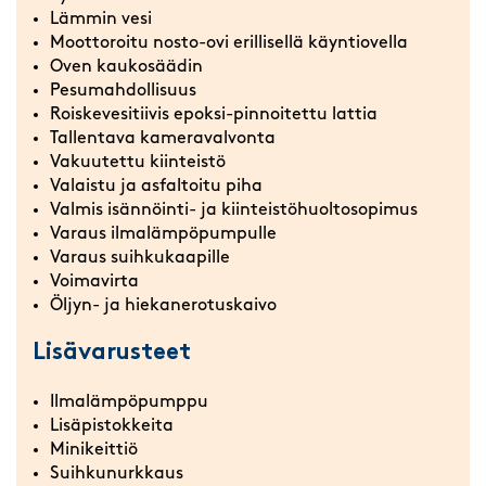
Lämmin vesi
Moottoroitu nosto-ovi erillisellä käyntiovella
Oven kaukosäädin
Pesumahdollisuus
Roiskevesitiivis epoksi-pinnoitettu lattia
Tallentava kameravalvonta
Vakuutettu kiinteistö
Valaistu ja asfaltoitu piha
Valmis isännöinti- ja kiinteistöhuoltosopimus
Varaus ilmalämpöpumpulle
Varaus suihkukaapille
Voimavirta
Öljyn- ja hiekanerotuskaivo
Lisävarusteet
Ilmalämpöpumppu
Lisäpistokkeita
Minikeittiö
Suihkunurkkaus