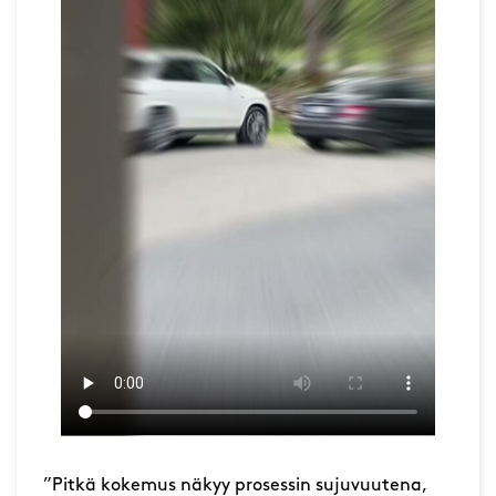
”Pitkä kokemus näkyy prosessin sujuvuutena,