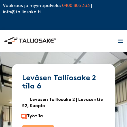
Skip to content
Vuokraus ja myyntipalvelu:
0400 805 333
|
info@talliosake.fi
Men
Leväsen Talliosake 2
tila 6
Leväsen Talliosake 2
| Leväsentie
52, Kuopio
Työtila