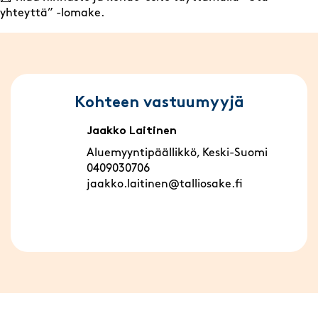
yhteyttä” -lomake.
Kohteen vastuumyyjä
Jaakko Laitinen
Aluemyyntipäällikkö, Keski-Suomi
0409030706
jaakko.laitinen@talliosake.fi