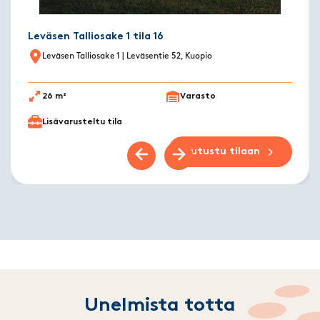
Leväsen Talliosake 1 tila 16
Leväsen Talliosake 1
| Leväsentie 52, Kuopio
26 m²
Varasto
Lisävarusteltu tila
Tutustu tilaan
Previous slide
Next slide
Unelmista totta