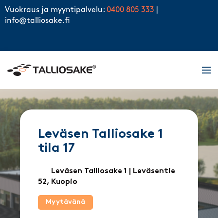
Skip to content
Vuokraus ja myyntipalvelu:
0400 805 333
|
info@talliosake.fi
Men
Leväsen Talliosake 1
tila 17
Leväsen Talliosake 1
| Leväsentie
52, Kuopio
Myytävänä