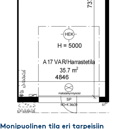
Monipuolinen tila eri tarpeisiin