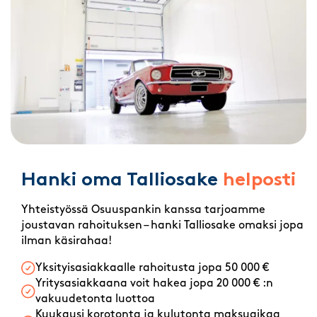
Hanki oma Talliosake
helposti
Yhteistyössä Osuuspankin kanssa tarjoamme
joustavan rahoituksen – hanki Talliosake omaksi jopa
ilman käsirahaa!
Yksityisasiakkaalle rahoitusta jopa 50 000 €
Yritysasiakkaana voit hakea jopa 20 000 € :n
vakuudetonta luottoa
Kuukausi korotonta ja kulutonta maksuaikaa