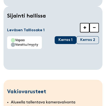
Sijainti hallissa
+
−
Leväsen Talliosake 1
Kerros 1
Kerros 2
Vapaa
Varattu/myyty
Vakiovarusteet
Alueella tallentava kameravalvonta