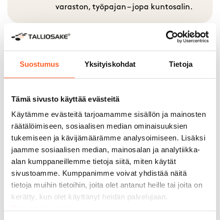
varaston, työpajan – jopa kuntosalin.
Suostumus
Yksityiskohdat
Tietoja
200 000 m² rakennettuja
tiloja
Tämä sivusto käyttää evästeitä
Monikäyttöiset tilamme sopivat
moneen tarkoitukseen. Yli 6 000
Käytämme evästeitä tarjoamamme sisällön ja mainosten
asiakastamme on jo muokannut
räätälöimiseen, sosiaalisen median ominaisuuksien
Talliosakkeesta unelmiensa autotallin,
tukemiseen ja kävijämäärämme analysoimiseen. Lisäksi
varaston, työpajan – jopa kuntosalin.
jaamme sosiaalisen median, mainosalan ja analytiikka-
alan kumppaneillemme tietoja siitä, miten käytät
sivustoamme. Kumppanimme voivat yhdistää näitä
tietoja muihin tietoihin, joita olet antanut heille tai joita on
kerätty, kun olet käyttänyt heidän palvelujaan.
30 + paikkakuntaa
Tietosuojaseloste