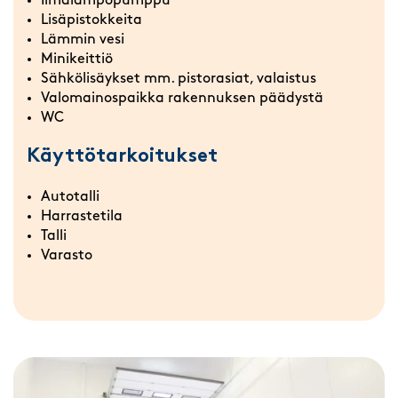
Ilmalämpöpumppu
Lisäpistokkeita
Lämmin vesi
Minikeittiö
Sähkölisäykset mm. pistorasiat, valaistus
Valomainospaikka rakennuksen päädystä
WC
Käyttötarkoitukset
Autotalli
Harrastetila
Talli
Varasto