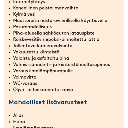
Internetyhteys
Koneellinen poistoilmanvaihto
Kylmä vesi
Moottoroitu nosto-ovi erillisellä käyntiovella
Pesumahdollisuus
Piha-alueella sähköauton latauspiste
Roiskevesitiivis epoksi-pinnoitettu lattia
Tallentava kameravalvonta
Vakuutettu kiinteistö
Valaistu ja asfaltoitu piha
Valmis isännöinti- ja kiinteistöhuoltosopimus
Varaus ilmalämpöpumpulle
Voimavirta
WC-varaus
Öljyn- ja hiekanerotuskaivo
Mahdolliset lisävarusteet
Allas
Hana