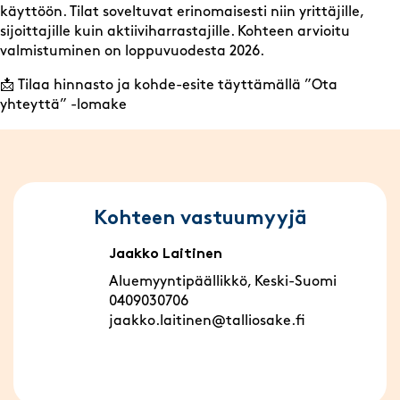
käyttöön. Tilat soveltuvat erinomaisesti niin yrittäjille,
sijoittajille kuin aktiiviharrastajille. Kohteen arvioitu
valmistuminen on loppuvuodesta 2026.
📩 Tilaa hinnasto ja kohde-esite täyttämällä ”Ota
yhteyttä” -lomake
Kohteen vastuumyyjä
Jaakko Laitinen
Aluemyyntipäällikkö, Keski-Suomi
0409030706
jaakko.laitinen@talliosake.fi