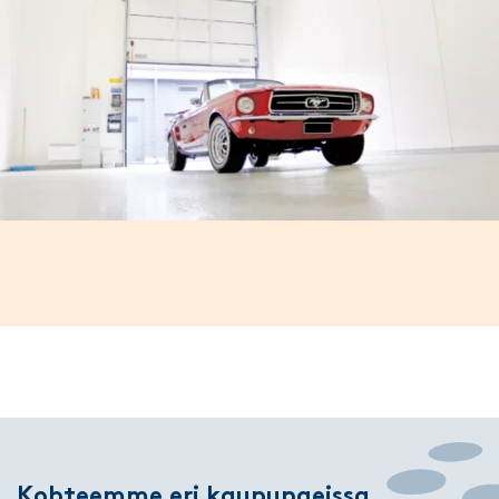
Kohteemme eri kaupungeissa