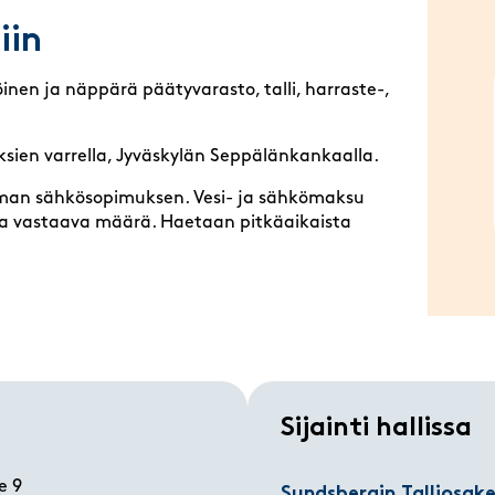
iin
nen ja näppärä päätyvarasto, talli, harraste-,
ksien varrella, Jyväskylän Seppälänkankaalla.
 oman sähkösopimuksen. Vesi- ja sähkömaksu
 vastaava määrä. Haetaan pitkäaikaista
Sijainti hallissa
e 9
Sundsbergin Talliosake