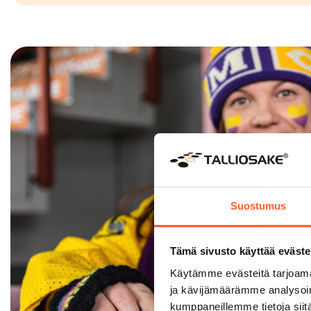
Suostumus
Tämä sivusto käyttää eväste
Käytämme evästeitä tarjoama
ja kävijämäärämme analysoim
kumppaneillemme tietoja siitä