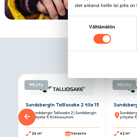
olet antanut heille tai joita o
Suostumuksen
Välttämätön
valinta
M
Myyty
Myyty
Sundsbergin Talliosake 2 tila 15
Sundsbergi
Sundsbergin Talliosake 2
| Sundsbergin
Sundsbergi
yritystie 9, Kirkkonummi
yritystie
Previous slide
26 m²
Varasto
62 m²