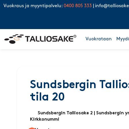
Skip to content
Vuokraus ja myyntipalvelu:
0400 805 333
|
info@talliosake
Vuokrataan
Myyd
Sundsbergin Tallio
tila 20
Sundsbergin Talliosake 2
| Sundsbergin yr
Kirkkonummi