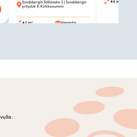
46 m²
Sundsbergin Talliosake 2
| Sundsbergin
yritystie 9, Kirkkonummi
Tu
42 m²
Varasto
Tutustu tilaan
vulla.