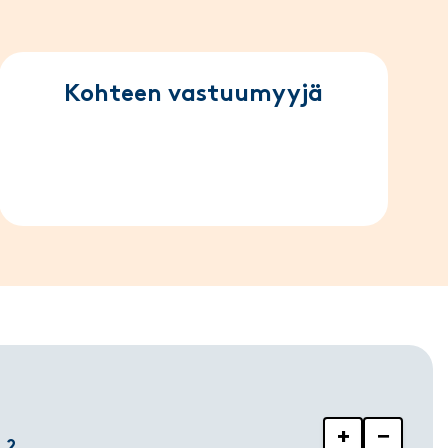
Kohteen vastuumyyjä
+
−
 2