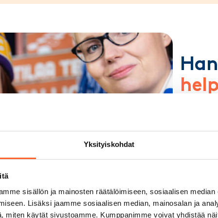
Han
help
Yheistyös
rahoitukse
Yksityi
Yksityiskohdat
Yritysa
Joustav
kuluja
itä
mme sisällön ja mainosten räätälöimiseen, sosiaalisen median
Lue lis
iseen. Lisäksi jaamme sosiaalisen median, mainosalan ja analy
, miten käytät sivustoamme. Kumppanimme voivat yhdistää näitä t