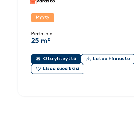
Varasto
Myyty
Pinta-ala
25 m²
Ota yhteyttä
Lataa hinnasto
Lisää suosikkisi