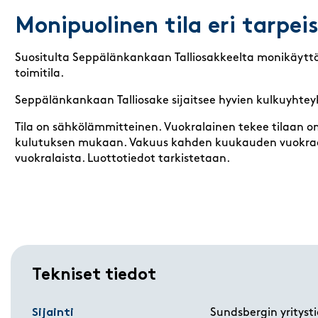
Monipuolinen tila eri tarpeis
Suositulta Seppälänkankaan Talliosakkeelta monikäyttöi
toimitila.
Seppälänkankaan Talliosake sijaitsee hyvien kulkuyhtey
Tila on sähkölämmitteinen. Vuokralainen tekee tilaan
kulutuksen mukaan. Vakuus kahden kuukauden vuokraa
vuokralaista. Luottotiedot tarkistetaan.
Tekniset tiedot
Sijainti
Sundsbergin yritysti