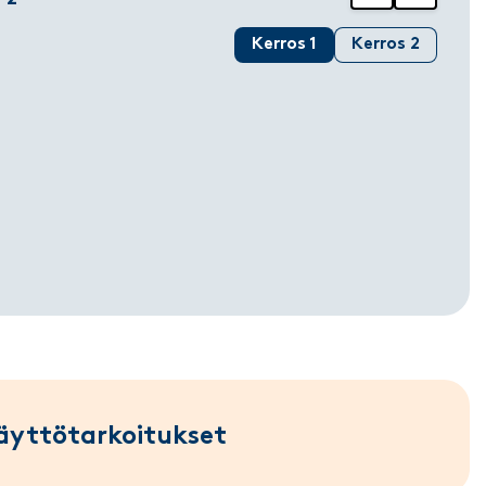
Kerros 1
Kerros 2
äyttötarkoitukset