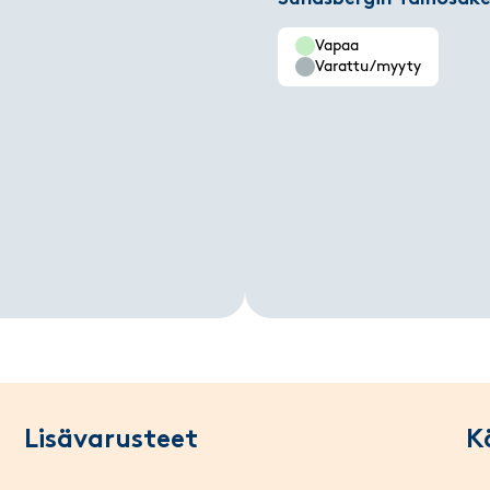
Vapaa
Varattu/myyty
Lisävarusteet
K