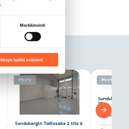
e
Markkinointi
ssa
äksyn kaikki evästeet
Myyty
Myyty
Sundsbergin Ta
10
Sundsbergin Tal
yritystie 9, Ki
Next slide
Sundsbergin Talliosake 2 tila 6