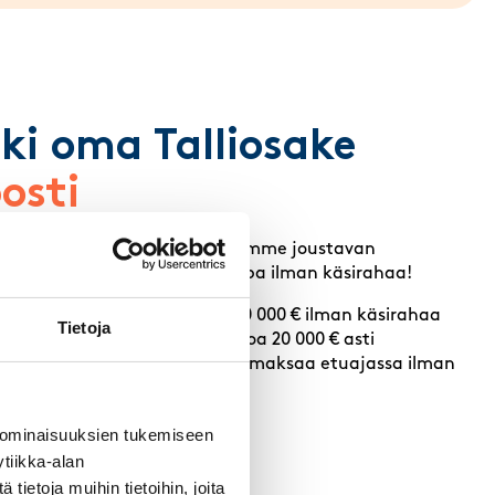
ki oma Talliosake
osti
sä Osuuspankin kanssa tarjoamme joustavan
n – hanki Talliosake omaksi jopa ilman käsirahaa!
sasiakkaalle rahoitusta jopa 50 000 € ilman käsirahaa
Tietoja
siakkaalle vakuudetonta luottoa 20 000 € asti
at laina-ajat ja mahdollisuus maksaa etuajassa ilman
 ominaisuuksien tukemiseen
ää
tiikka-alan
ietoja muihin tietoihin, joita