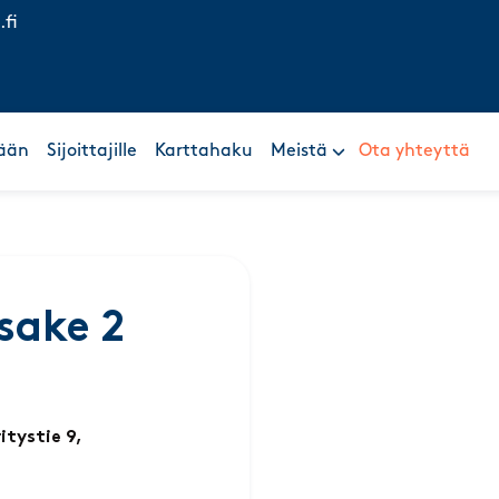
.fi
ään
Sijoittajille
Karttahaku
Meistä
Ota yhteyttä
sake 2
itystie 9,