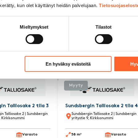
n kerätty, kun olet käyttänyt heidän palvelujaan.
Tietosuojaselost
Mieltymykset
Tilastot
uut
vapaat tilat
kohtee
En hyväksy evästeitä
Hyv
Myyty
n Talliosake 2 tila 3
Sundsbergin Talliosake 2 tila 4
n Talliosake 2
| Sundsbergin
Sundsbergin Talliosake 2
| Sundsbergin
 9, Kirkkonummi
yritystie 9, Kirkkonummi
Varasto
58 m²
Varasto