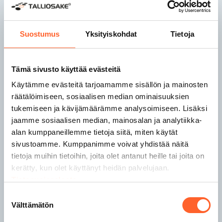
Talliosake Jyväskylä
Talliosake Kaarina
Suostumus
Yksityiskohdat
Tietoja
Talliosake Kangasala
Talliosake Kempele
Tämä sivusto käyttää evästeitä
Talliosake Kerava
Käytämme evästeitä tarjoamamme sisällön ja mainosten
Talliosake Kirkkonummi
räätälöimiseen, sosiaalisen median ominaisuuksien
Talliosake Kuopio
Talliosake Lahti
tukemiseen ja kävijämäärämme analysoimiseen. Lisäksi
Talliosake Lempäälä
jaamme sosiaalisen median, mainosalan ja analytiikka-
Talliosake Lohja
alan kumppaneillemme tietoja siitä, miten käytät
sivustoamme. Kumppanimme voivat yhdistää näitä
tietoja muihin tietoihin, joita olet antanut heille tai joita on
Talliosake Nokia
kerätty, kun olet käyttänyt heidän palvelujaan.
Talliosake Nurmijärvi
Tietosuojaseloste
Talliosake Oulu
Suostumuksen
Talliosake Pirkkala
Välttämätön
valinta
Talliosake Porvoo
Talliosake Raisio