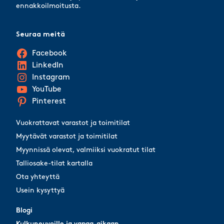
ennakkoilmoitusta.
Seuraa meitä
Facebook
LinkedIn
Instagram
YouTube
Pinterest
Vuokrattavat varastot ja toimitilat
Myytävät varastot ja toimitilat
Myynnissä olevat, valmiiksi vuokratut tilat
Talliosake-tilat kartalla
Ota yhteyttä
Usein kysyttyä
Blogi
Blogi