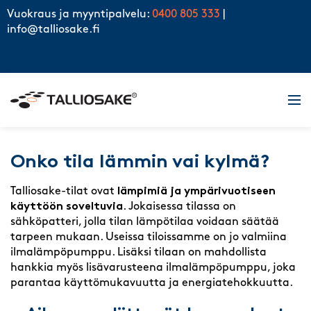
Skip to content
Vuokraus ja myyntipalvelu:
0400 805 333
|
info@talliosake.fi
Men
Onko tila lämmin vai kylmä?
Talliosake-tilat ovat
lämpimiä ja ympärivuotiseen
käyttöön soveltuvia
. Jokaisessa tilassa on
sähköpatteri, jolla tilan lämpötilaa voidaan säätää
tarpeen mukaan. Useissa tiloissamme on jo valmiina
ilmalämpöpumppu. Lisäksi tilaan on mahdollista
hankkia myös lisävarusteena ilmalämpöpumppu, joka
parantaa käyttömukavuutta ja energiatehokkuutta.