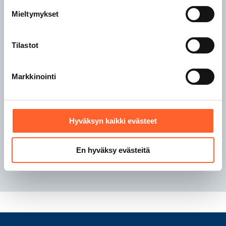
Talliosake Rauma
Mieltymykset
Talliosake Riihimäki
Tilastot
Talliosake Sipoo
Talliosake Tampere
Markkinointi
Talliosake Turku
Talliosake Tuusula
Talliosake Valkeakoski
Talliosake Vantaa
Hyväksyn kaikki evästeet
Talliosake Ylöjärvi
En hyväksy evästeitä