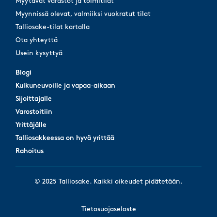
Myytävät varastot ja toimitilat
Myynnissä olevat, valmiiksi vuokratut tilat
Talliosake-tilat kartalla
Ota yhteyttä
Usein kysyttyä
Blogi
Blogi
Kulkuneuvoille ja vapaa-aikaan
Kulkuneuvoille ja vapaa-aikaan
Sijoittajalle
Sijoittajalle
Varostoitiin
Varostoitiin
Yrittäjälle
Yrittäjälle
Talliosakkeessa on hyvä yrittää
Talliosakkeessa on hyvä yrittää
Rahoitus
Rahoitus
© 2025 Talliosake. Kaikki oikeudet pidätetään.
Tietosuojaseloste