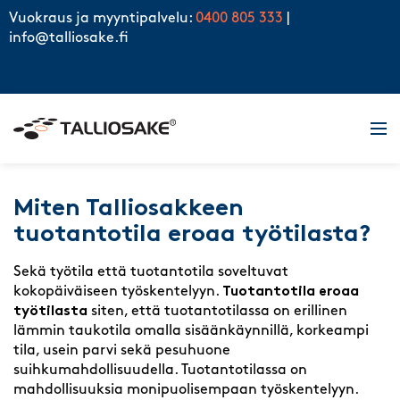
Skip to content
Vuokraus ja myyntipalvelu:
0400 805 333
|
info@talliosake.fi
Men
Miten Talliosakkeen
tuotantotila eroaa työtilasta?
Sekä työtila että tuotantotila soveltuvat
kokopäiväiseen työskentelyyn.
Tuotantotila eroaa
työtilasta
siten, että tuotantotilassa on erillinen
lämmin taukotila omalla sisäänkäynnillä, korkeampi
tila, usein parvi sekä pesuhuone
suihkumahdollisuudella. Tuotantotilassa on
mahdollisuuksia monipuolisempaan työskentelyyn.