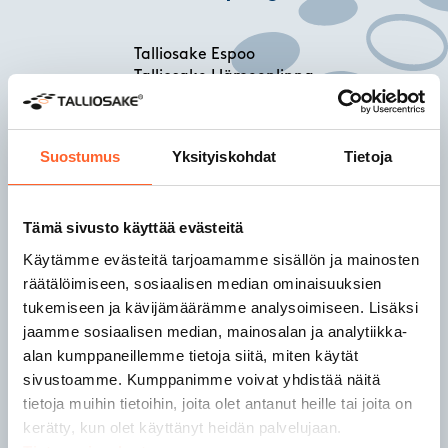
Talliosake Espoo
Talliosake Hämeenlinna
Talliosake Helsinki
Talliosake Hyvinkää
Talliosake Järvenpää
Suostumus
Yksityiskohdat
Tietoja
Talliosake Joensuu
Talliosake Jyväskylä
Talliosake Kaarina
Tämä sivusto käyttää evästeitä
Käytämme evästeitä tarjoamamme sisällön ja mainosten
räätälöimiseen, sosiaalisen median ominaisuuksien
Talliosake Kangasala
tukemiseen ja kävijämäärämme analysoimiseen. Lisäksi
Talliosake Kempele
Talliosake Kerava
jaamme sosiaalisen median, mainosalan ja analytiikka-
Talliosake Kirkkonummi
alan kumppaneillemme tietoja siitä, miten käytät
Talliosake Kuopio
sivustoamme. Kumppanimme voivat yhdistää näitä
Talliosake Lahti
tietoja muihin tietoihin, joita olet antanut heille tai joita on
Talliosake Lempäälä
kerätty, kun olet käyttänyt heidän palvelujaan.
Talliosake Lohja