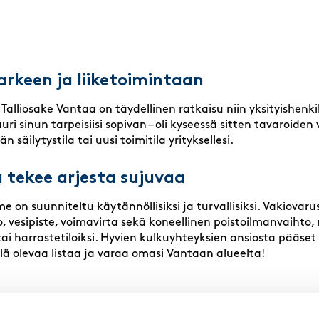
rkeen ja liiketoimintaan
 Talliosake Vantaa on täydellinen ratkaisu niin yksityishenkilö
uri sinun tarpeisiisi sopivan – oli kyseessä sitten tavaroiden
n säilytystila tai uusi toimitila yrityksellesi.
a tekee arjesta sujuvaa
n suunniteltu käytännöllisiksi ja turvallisiksi. Vakiovarus
, vesipiste, voimavirta sekä koneellinen poistoilmanvaihto, 
tai harrastetiloiksi. Hyvien kulkuyhteyksien ansiosta pääset
llä olevaa listaa ja varaa omasi Vantaan alueelta!