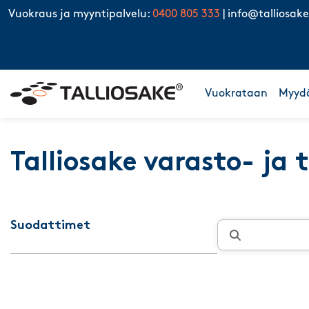
Skip to content
Vuokraus ja myyntipalvelu:
0400 805 333
|
info@talliosake
Vuokrataan
Myyd
Talliosake varasto- ja 
Suodattimet