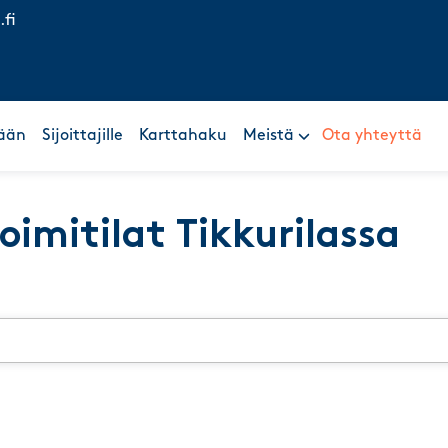
.fi
ään
Sijoittajille
Karttahaku
Meistä
Ota yhteyttä
toimitilat Tikkurilassa