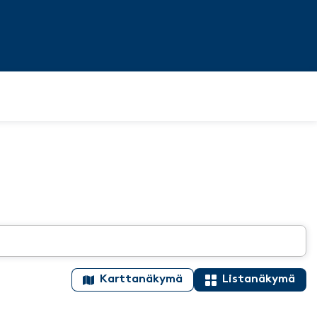
Karttanäkymä
Listanäkymä