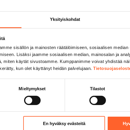
Yksityiskohdat
itä
mme sisällön ja mainosten räätälöimiseen, sosiaalisen median
iseen. Lisäksi jaamme sosiaalisen median, mainosalan ja analy
lliosake Kangasala
Talliosake Nokia
, miten käytät sivustoamme. Kumppanimme voivat yhdistää näitä t
lliosake Kempele
Talliosake Nurmijär
n kerätty, kun olet käyttänyt heidän palvelujaan.
Tietosuojaselost
lliosake Kerava
Talliosake Oulu
lliosake Kirkkonummi
Talliosake Pirkkala
lliosake Kuopio
Talliosake Porvoo
Mieltymykset
Tilastot
lliosake Lahti
Talliosake Raisio
lliosake Lempäälä
Talliosake Rauma
lliosake Lohja
Talliosake Riihimäk
En hyväksy evästeitä
Hyv