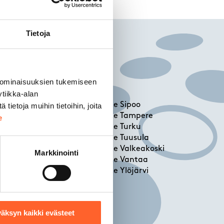
Tietoja
 ominaisuuksien tukemiseen
tiikka-alan
Talliosake Sipoo
ietoja muihin tietoihin, joita
vi
Talliosake Tampere
e
Talliosake Turku
Talliosake Tuusula
Talliosake Valkeakoski
Markkinointi
Talliosake Vantaa
Talliosake Ylöjärvi
i
äksyn kaikki evästeet