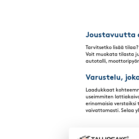
Joustavuutta a
Tarvitsetko lisää tilaa?
Voit muokata tilasta ju
autotalli, moottoripyörä
Varustelu, jok
Laadukkaat kohteemme o
useimmiten lattiakaivo
erinomaisia verstaiksi 
vaivattomasti. Selaa y