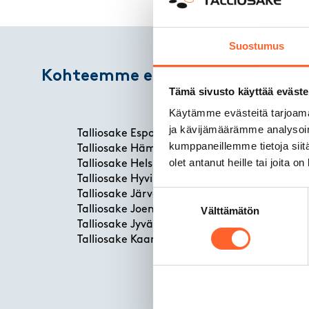
Suostumus
Kohteemme eri kaupungeissa
Tämä sivusto käyttää eväste
Käytämme evästeitä tarjoama
ja kävijämäärämme analysoim
Talliosake Espoo
Ta
kumppaneillemme tietoja siitä
Talliosake Hämeenlinna
Ta
olet antanut heille tai joita o
Talliosake Helsinki
Ta
Talliosake Hyvinkää
Ta
Suostumuksen
Talliosake Järvenpää
Ta
Talliosake Joensuu
Välttämätön
valinta
Ta
Talliosake Jyväskylä
Ta
Talliosake Kaarina
Ta