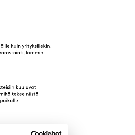
ille kuin yrityksillekin.
 varastointi, lämmin
teisiin kuuluvat
mikä tekee niistä
 paikalle