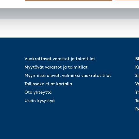
Vuokrattavat varastot ja toimitilat
B
B
Myytävät varastot ja toimitilat
K
K
Myynnissä olevat, valmiiksi vuokratut tilat
Si
Si
Talliosake-tilat kartalla
V
V
Ota yhteyttä
Y
Y
Usein kysyttyä
T
T
R
R