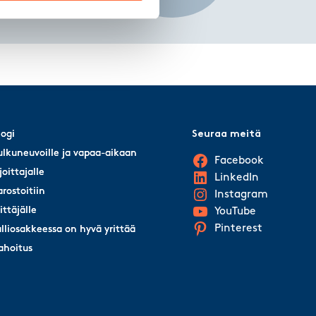
logi
logi
Seuraa meitä
ulkuneuvoille ja vapaa-aikaan
ulkuneuvoille ja vapaa-aikaan
Facebook
joittajalle
joittajalle
LinkedIn
arostoitiin
arostoitiin
Instagram
rittäjälle
rittäjälle
YouTube
Pinterest
alliosakkeessa on hyvä yrittää
alliosakkeessa on hyvä yrittää
ahoitus
ahoitus