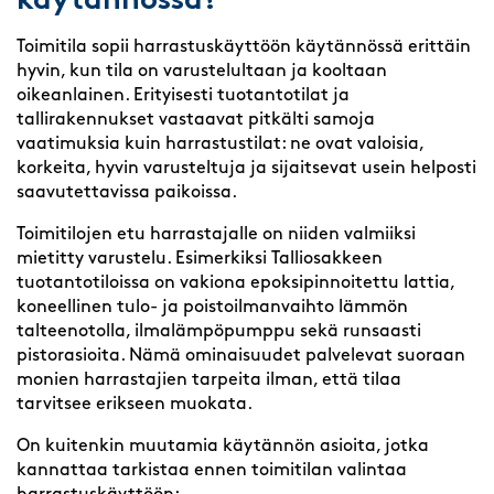
käytännössä?
Toimitila sopii harrastuskäyttöön käytännössä erittäin
hyvin, kun tila on varustelultaan ja kooltaan
oikeanlainen. Erityisesti tuotantotilat ja
tallirakennukset vastaavat pitkälti samoja
vaatimuksia kuin harrastustilat: ne ovat valoisia,
korkeita, hyvin varusteltuja ja sijaitsevat usein helposti
saavutettavissa paikoissa.
Toimitilojen etu harrastajalle on niiden valmiiksi
mietitty varustelu. Esimerkiksi Talliosakkeen
tuotantotiloissa on vakiona epoksipinnoitettu lattia,
koneellinen tulo- ja poistoilmanvaihto lämmön
talteenotolla, ilmalämpöpumppu sekä runsaasti
pistorasioita. Nämä ominaisuudet palvelevat suoraan
monien harrastajien tarpeita ilman, että tilaa
tarvitsee erikseen muokata.
On kuitenkin muutamia käytännön asioita, jotka
kannattaa tarkistaa ennen toimitilan valintaa