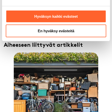
Talliosake tarjoaa rahoitusvaihtoehtoja molemmille
ryhmille: yksityisasiakkaat voivat saada rahoitusta
jopa 50 000 euroon asti ilman omarahoitusosuutta,
Hyväksyn kaikki evästeet
mikä tekee ostamisesta realistisen vaihtoehdon myös
silloin, kun käteistä ei ole heti käytettävissä. Näin
harrastustilan hankkiminen omaksi ei välttämättä
En hyväksy evästeitä
vaadi suurta alkupääomaa.
Aiheeseen liittyvät artikkelit