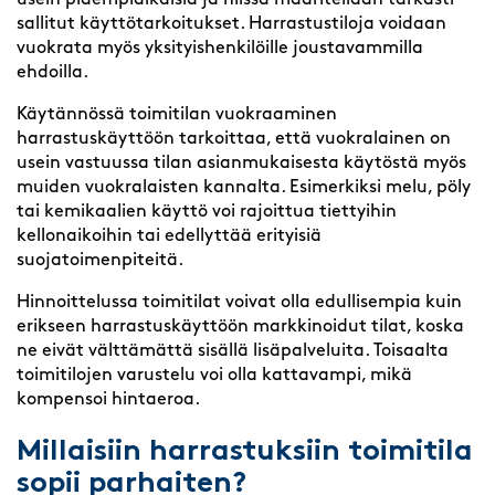
sallitut käyttötarkoitukset. Harrastustiloja voidaan
vuokrata myös yksityishenkilöille joustavammilla
ehdoilla.
Käytännössä toimitilan vuokraaminen
harrastuskäyttöön tarkoittaa, että vuokralainen on
usein vastuussa tilan asianmukaisesta käytöstä myös
muiden vuokralaisten kannalta. Esimerkiksi melu, pöly
tai kemikaalien käyttö voi rajoittua tiettyihin
kellonaikoihin tai edellyttää erityisiä
suojatoimenpiteitä.
Hinnoittelussa toimitilat voivat olla edullisempia kuin
erikseen harrastuskäyttöön markkinoidut tilat, koska
ne eivät välttämättä sisällä lisäpalveluita. Toisaalta
toimitilojen varustelu voi olla kattavampi, mikä
kompensoi hintaeroa.
Millaisiin harrastuksiin toimitila
sopii parhaiten?