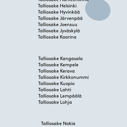
Talliosake Helsinki
Talliosake Hyvinkää
Talliosake Järvenpää
Talliosake Joensuu
Talliosake Jyväskylä
Talliosake Kaarina
Talliosake Kangasala
Talliosake Kempele
Talliosake Kerava
Talliosake Kirkkonummi
Talliosake Kuopio
Talliosake Lahti
Talliosake Lempäälä
Talliosake Lohja
Talliosake Nokia