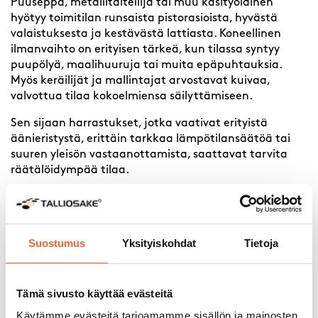
Puuseppä, metallitaiteilija tai muu käsityöläinen
hyötyy toimitilan runsaista pistorasioista, hyvästä
valaistuksesta ja kestävästä lattiasta. Koneellinen
ilmanvaihto on erityisen tärkeä, kun tilassa syntyy
puupölyä, maalihuuruja tai muita epäpuhtauksia.
Myös keräilijät ja mallintajat arvostavat kuivaa,
valvottua tilaa kokoelmiensa säilyttämiseen.
Sen sijaan harrastukset, jotka vaativat erityistä
äänieristystä, erittäin tarkkaa lämpötilansäätöä tai
suuren yleisön vastaanottamista, saattavat tarvita
räätälöidympää tilaa.
Kannattaako toimitila ostaa
vai vuokrata
harrastuskäyttöön?
Suostumus
Yksityiskohdat
Tietoja
Harrastuskäyttöön toimitilan ostaminen kannattaa
silloin, kun harrastus on pitkäjänteistä, tila sopii
Tämä sivusto käyttää evästeitä
tarpeisiin hyvin ja haluat kerryttää varallisuutta
Käytämme evästeitä tarjoamamme sisällön ja mainosten