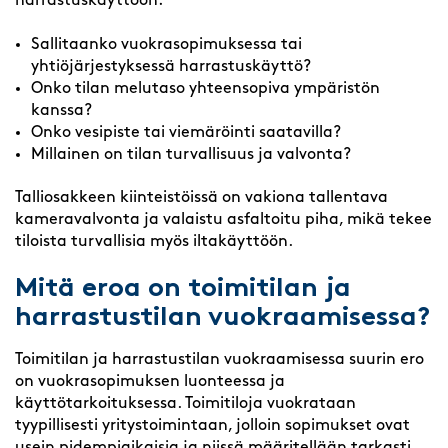
harrastuskäyttöön:
Sallitaanko vuokrasopimuksessa tai
yhtiöjärjestyksessä harrastuskäyttö?
Onko tilan melutaso yhteensopiva ympäristön
kanssa?
Onko vesipiste tai viemäröinti saatavilla?
Millainen on tilan turvallisuus ja valvonta?
Talliosakkeen kiinteistöissä on vakiona tallentava
kameravalvonta ja valaistu asfaltoitu piha, mikä tekee
tiloista turvallisia myös iltakäyttöön.
Mitä eroa on toimitilan ja
harrastustilan vuokraamisessa?
Toimitilan ja harrastustilan vuokraamisessa suurin ero
on vuokrasopimuksen luonteessa ja
käyttötarkoituksessa. Toimitiloja vuokrataan
tyypillisesti yritystoimintaan, jolloin sopimukset ovat
usein pidempiaikaisia ja niissä määritellään tarkasti