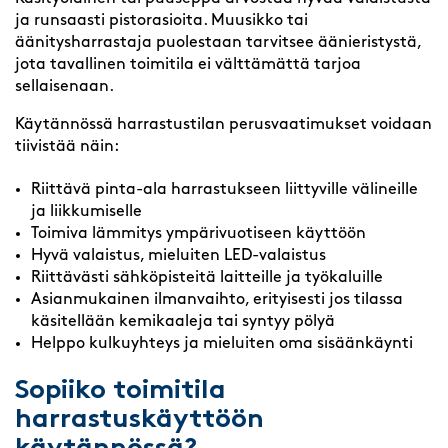
ja runsaasti pistorasioita. Muusikko tai
äänitysharrastaja puolestaan tarvitsee äänieristystä,
jota tavallinen toimitila ei välttämättä tarjoa
sellaisenaan.
Käytännössä harrastustilan perusvaatimukset voidaan
tiivistää näin:
Riittävä pinta-ala harrastukseen liittyville välineille
ja liikkumiselle
Toimiva lämmitys ympärivuotiseen käyttöön
Hyvä valaistus, mieluiten LED-valaistus
Riittävästi sähköpisteitä laitteille ja työkaluille
Asianmukainen ilmanvaihto, erityisesti jos tilassa
käsitellään kemikaaleja tai syntyy pölyä
Helppo kulkuyhteys ja mieluiten oma sisäänkäynti
Sopiiko toimitila
harrastuskäyttöön