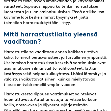
riittävästi tilaa, hyvän ilmanvaihdon ja käytännölliset
varusteet. Sopivuus riippuu kuitenkin harrastuksen
luonteesta ja tilan ominaisuuksista. Tässä artikkelissa
käymme läpi keskeisimmät kysymykset, joita
toimitilan harrastuskäyttöön liittyy.
Mitä harrastustilalta yleensä
vaaditaan?
Harrastustilalta vaaditaan ennen kaikkea riittävä
koko, toimivat perusvarusteet ja turvallinen ympäristö.
Useimmissa harrastuksissa keskeisiä vaatimuksia ovat
asianmukainen ilmanvaihto, sähköpisteet, lattian
kestävyys sekä helppo kulkuyhteys. Lisäksi lämmitys ja
valaistus vaikuttavat siihen, kuinka miellyttävää
tilassa on työskennellä ympäri vuoden.
Harrastuksesta riippuen vaatimukset vaihtelevat
huomattavasti. Autoharrastaja tarvitsee korkean
hallin, nosto-oven ja öljynerotusjärjestelmän.
Käsityöläinen tai puuseppä arvostaa hyvää valaistusta