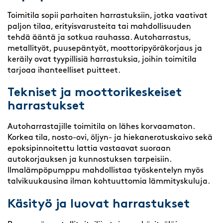
Toimitila sopii parhaiten harrastuksiin, jotka vaativat
paljon tilaa, erityisvarusteita tai mahdollisuuden
tehdä ääntä ja sotkua rauhassa. Autoharrastus,
metallityöt, puusepäntyöt, moottoripyöräkorjaus ja
keräily ovat tyypillisiä harrastuksia, joihin toimitila
tarjoaa ihanteelliset puitteet.
Tekniset ja moottorikeskeiset
harrastukset
Autoharrastajille toimitila on lähes korvaamaton.
Korkea tila, nosto-ovi, öljyn- ja hiekanerotuskaivo sekä
epoksipinnoitettu lattia vastaavat suoraan
autokorjauksen ja kunnostuksen tarpeisiin.
Ilmalämpöpumppu mahdollistaa työskentelyn myös
talvikuukausina ilman kohtuuttomia lämmityskuluja.
Käsityö ja luovat harrastukset