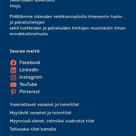
tekemiseen soveltuvia
tiloja.
Pidätämme oikeuden verkkosivustoilla ilmeneviin tuote-
ja palvelutietojen
sekä tuotteiden ja palveluiden hintojen muutoksiin ilman
ennakkoilmoitusta.
Seuraa meitä
Facebook
LinkedIn
Instagram
YouTube
Pinterest
Vuokrattavat varastot ja toimitilat
Myytävät varastot ja toimitilat
Myynnissä olevat, valmiiksi vuokratut tilat
Talliosake-tilat kartalla