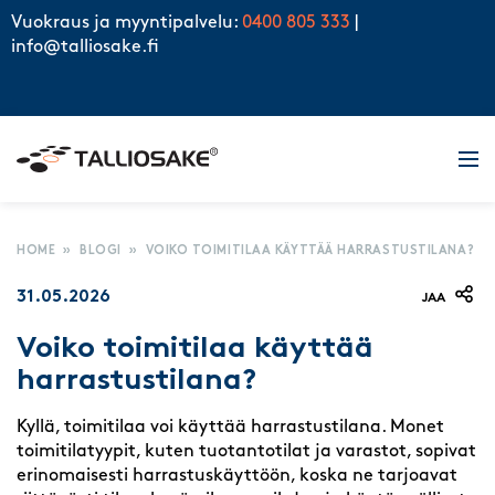
Skip to content
Vuokraus ja myyntipalvelu:
0400 805 333
|
info@talliosake.fi
Men
HOME
»
BLOGI
»
VOIKO TOIMITILAA KÄYTTÄÄ HARRASTUSTILANA?
31.05.2026
JAA
Voiko toimitilaa käyttää
harrastustilana?
Kyllä, toimitilaa voi käyttää harrastustilana. Monet
toimitilatyypit, kuten tuotantotilat ja varastot, sopivat
erinomaisesti harrastuskäyttöön, koska ne tarjoavat